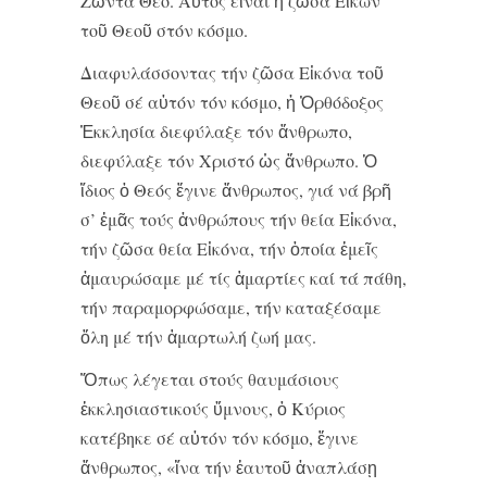
Ζῶντα Θεό. Αὐτός εἶναι ἡ ζῶσα Εἰκών
τοῦ Θεοῦ στόν κόσμο.
Διαφυλάσσοντας τήν ζῶσα Εἰκόνα τοῦ
Θεοῦ σέ αὐτόν τόν κόσμο, ἡ Ὀρθόδοξος
Ἐκκλησία διεφύλαξε τόν ἄνθρωπο,
διεφύλαξε τόν Χριστό ὡς ἄνθρωπο. Ὁ
ἴδιος ὁ Θεός ἔγινε ἄνθρωπος, γιά νά βρῆ
σ’ ἐμᾶς τούς ἀνθρώπους τήν θεία Εἰκόνα,
τήν ζῶσα θεία Εἰκόνα, τήν ὁποία ἐμεῖς
ἀμαυρώσαμε μέ τίς ἁμαρτίες καί τά πάθη,
τήν παραμορφώσαμε, τήν καταξέσαμε
ὅλη μέ τήν ἁμαρτωλή ζωή μας.
Ὅπως λέγεται στούς θαυμάσιους
ἐκκλησιαστικούς ὕμνους, ὁ Κύριος
κατέβηκε σέ αὐτόν τόν κόσμο, ἔγινε
ἄνθρωπος, «ἵνα τήν ἑαυτοῦ ἀναπλάσῃ