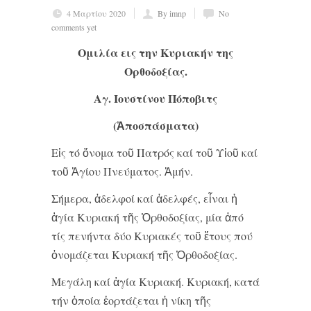
4 Μαρτίου 2020
By imnp
No
comments yet
Ομιλία εις την Κυριακήν της
Ορθοδοξίας.
Αγ. Ιουστίνου Πόποβιτς
(Ἀποσπάσματα)
Εἰς τό ὄνομα τοῦ Πατρός καί τοῦ Υἱοῦ καί
τοῦ Ἁγίου Πνεύματος. Ἀμήν.
Σήμερα, ἀδελφοί καί ἀδελφές, εἶναι ἡ
ἁγία Κυριακή τῆς Ὀρθοδοξίας, μία ἀπό
τίς πενήντα δύο Κυριακές τοῦ ἔτους πού
ὀνομάζεται Κυριακή τῆς Ὀρθοδοξίας.
Μεγάλη καί ἁγία Κυριακή. Κυριακή, κατά
τήν ὁποία ἑορτάζεται ἡ νίκη τῆς