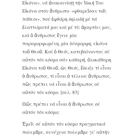
Εἰκόνα», νά ἀνακαινίσῃ τήν Ἰδική Του
Εἰκόνα στόν ἄνθρωπο· «φθαρεῖσαν τοῖς
πάθεσι», πού ἐφθάρη δηλαδή μέ τά
ἐλαττώματά μας καί μέ τίς ἁμαρτίες μας,
καί ὁ ἄνθρωπος ἔγινε μία
παραμορφωμένη, μία δύσμορφη, εἰκόνα
τοῦ Θεοῦ. Καί ὁ Θεός, κατεβαίνοντας σέ
αὐτόν τόν κόσμο σάν καθαρή, ὁλοκάθαρη
Εἰκόνα τοῦ Θεοῦ, ὡς Θεός, ἔδειξε τί εἶναι
ὁ ἄνθρωπος, τί εἶναι ὁ τέλειος ἄνθρωπος,
πῶς πρέπει νά εἶναι ὁ ἄνθρωπος σέ
αὐτόν τόν κόσμο. [σελ. 83]
Πῶς πρέπει νά εἶναι ὁ ἄνθρωπος σέ
αὐτόν τόν κόσμο;
Ἐμεῖς σέ αὐτόν τόν κόσμο πραγματικά
πολεμᾶμε, συνέχεια πολεμᾶμε γι’ αὐτήν