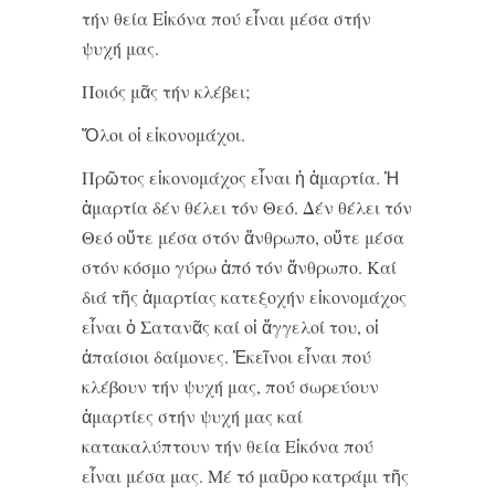
τήν θεία Εἰκόνα πού εἶναι μέσα στήν
ψυχή μας.
Ποιός μᾶς τήν κλέβει;
Ὅλοι οἱ εἰκονομάχοι.
Πρῶτος εἰκονομάχος εἶναι ἡ ἁμαρτία. Ἡ
ἁμαρτία δέν θέλει τόν Θεό. Δέν θέλει τόν
Θεό οὔτε μέσα στόν ἄνθρωπο, οὔτε μέσα
στόν κόσμο γύρω ἀπό τόν ἄνθρωπο. Καί
διά τῆς ἁμαρτίας κατεξοχήν εἰκονομάχος
εἶναι ὁ Σατανᾶς καί οἱ ἄγγελοί του, οἱ
ἀπαίσιοι δαίμονες. Ἐκεῖνοι εἶναι πού
κλέβουν τήν ψυχή μας, πού σωρεύουν
ἁμαρτίες στήν ψυχή μας καί
κατακαλύπτουν τήν θεία Εἰκόνα πού
εἶναι μέσα μας. Μέ τό μαῦρο κατράμι τῆς