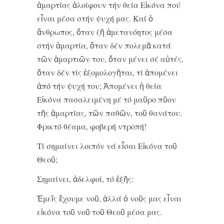
ἁμαρτίας ἀλοίφουν τήν θεία Εἰκόνα πού
εἶναι μέσα στήν ψυχή μας. Καί ὁ
ἄνθρωπος, ὅταν ζῆ ἀμετανόητος μέσα
στήν ἁμαρτία, ὅταν δέν πολεμᾶ κατά
τῶν ἁμαρτιῶν του, ὅταν μένει σέ αὐτές,
ὅταν δέν τίς ἐξομολογῆται, τί ἀπομένει
ἀπό τήν ψυχή του; Ἀπομένει ἡ θεία
Εἰκόνα πασαλειμένη μέ τό μαῦρο πῦον
τῆς ἁμαρτίας, τῶν παθῶν, τοῦ θανάτου.
Φρικτό θέαμα, φοβερή ντροπή!
Τί σημαίνει λοιπόν νά εἶσαι Εἰκόνα τοῦ
Θεοῦ;
Σημαίνει, ἀδελφοί, τό ἑξῆς:
Ἐμεῖς ἔχουμε νοῦ, ἀλλά ὁ νοῦς μας εἶναι
εἰκόνα τοῦ νοῦ τοῦ Θεοῦ μέσα μας.