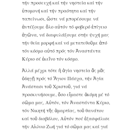
τήν προσευχή καί τήν νηστεία καί τήν
ὑπομονή καί τήν πραότητα καί τήν
ταπείνωσι, ὥστε νά μπορέσουμε νά
ἀντέξουμε ὅλο αὐτόν τό φοβερό ἐπίγειο
ἀγῶνα, νά διαφυλάξουμε στήν ψυχή μας
τήν θεία μορφή καί νά μετατεθοῦμε ἀπό
τόν κόσμο αὐτό πρός τόν Ἀναστάντα
Κύριο σέ ἐκεῖνο τόν κόσμο.
Ἀλλά μέχρι τότε ἡ ἁγία νηστεία ἄς μᾶς
ὁδηγῇ πρός τό Ἅγιον Πάσχα, τήν Ἁγία
Ἀνάστασι τοῦ Χριστοῦ, γιά νά
προσκυνήσουμε, ὅσο εἴμαστε ἀκόμη μέ τό
σῶμα μας, Αὐτόν, τόν Ἀναστάντα Κύριο,
τόν Νικητή τῆς ἁμαρτίας, τοῦ θανάτου
καί τοῦ διαβόλου, Αὐτόν πού ἐξασφάλισε
τήν Αἰώνιο Ζωή γιά τό σῶμα μας καί γιά