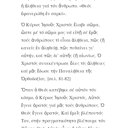
ἡ ἀλήθεια γιά τόν ἄνθρωπο. «Θεός
ἐφανερώθη ἐν σαρκί».
Ὁ Κύριος Ἰησοῦς Χριστός ἔλαβε σῶμα,
ὥστε μέ τό σῶμα μας νά εἰπῇ σέ ἐμᾶς
τούς ἀνθρώπους τί εἶναι ἀλήθεια, πῶς ζῆ
κανείς ἐν ἀληθείᾳ, πῶς πεθαίνει γι’
αὐτήν, καί πῶς δι’ αὐτῆς ζῆ αἰωνίως. Ὁ
Χριστός συνεκέντρωσε ὅλες τίς ἀλήθειες
καί μᾶς ἔδωσε τήν Παναλήθεια τῆς
Ὀρθοδοξίας. [σελ. 81-82]
Ὅταν ὁ Θεός κατέβηκε σέ αὐτόν τόν
κόσμο, ὁ Κύριος Ἰησοῦς Χριστός, Αὐτός
ἔγινε ὁρατός γιά μᾶς τούς ἀνθρώπους. Ὁ
Θεός ἔγινε ὁρατός. Καί ἐμεῖς βλέποντάς
Τον, στήν πραγματικότητα βλέπουμε τόν