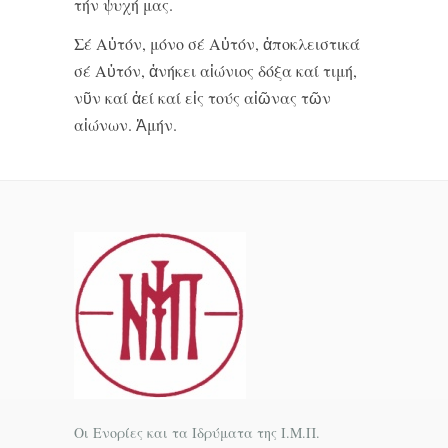
τήν ψυχή μας.
Σέ Αὐτόν, μόνο σέ Αὐτόν, ἀποκλειστικά
σέ Αὐτόν, ἀνήκει αἰώνιος δόξα καί τιμή,
νῦν καί ἀεί καί εἰς τούς αἰῶνας τῶν
αἰώνων. Ἀμήν.
Οι Ενορίες και τα Ιδρύματα της Ι.Μ.Π.