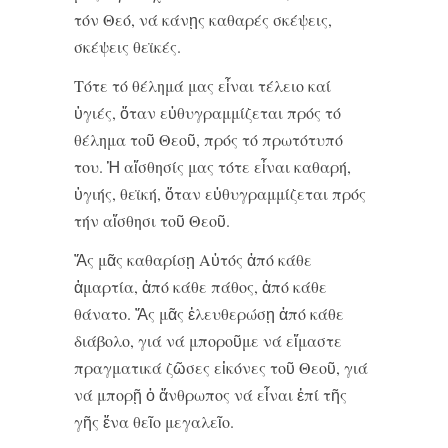
τόν Θεό, νά κάνῃς καθαρές σκέψεις,
σκέψεις θεϊκές.
Τότε τό θέλημά μας εἶναι τέλειο καί
ὑγιές, ὅταν εὐθυγραμμίζεται πρός τό
θέλημα τοῦ Θεοῦ, πρός τό πρωτότυπό
του. Ἡ αἴσθησίς μας τότε εἶναι καθαρή,
ὑγιής, θεϊκή, ὅταν εὐθυγραμμίζεται πρός
τήν αἴσθησι τοῦ Θεοῦ.
Ἄς μᾶς καθαρίσῃ Αὐτός ἀπό κάθε
ἁμαρτία, ἀπό κάθε πάθος, ἀπό κάθε
θάνατο. Ἄς μᾶς ἐλευθερώσῃ ἀπό κάθε
διάβολο, γιά νά μποροῦμε νά εἴμαστε
πραγματικά ζῶσες εἰκόνες τοῦ Θεοῦ, γιά
νά μπορῇ ὁ ἄνθρωπος νά εἶναι ἐπί τῆς
γῆς ἕνα θεῖο μεγαλεῖο.