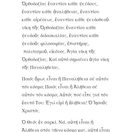
Ὀρθοδοξίας ἐναντίον κάθε ψεύδους,
ἐναντίον κάθε ἀναλήθειας, ἐναντίον
κάθε αἱρέσεως, ἐναντίον κάθε ψευδοθεοῦ·
νίκη τῆς Ὀρθοδοξίας ἐναντίον κάθε
ψευδοῦς διδασκαλίας, ἐναντίον κάθε
ψευδοῦς φιλοσοφίας, ἐπιστήμης,
πολιτισμοῦ, εἰκόνος. Ἁγία νίκη τῆς
Ὀρθοδοξίας. Καί αὐτό σημαίνει ἁγία νίκη
τῆς Παναληθείας.
Ποιός ὅμως εἶναι ἡ Παναλήθεια σέ αὐτόν
τόν κόσμο; Ποιός εἶναι ἡ Ἀλήθεια σέ
αὐτόν τόν κόσμο; Αὐτός πού εἶπε γιά τόν
ἑαυτό Του: Ἐγώ εἰμί ἡ ἀλήθεια! Ὁ Ἰησοῦς
Χριστός.
Ὁ Θεός ἐν σαρκί. Νά, αὐτή εἶναι ἡ
Ἀλήθεια στόν γήινο κόσμο μας, αὐτή εἶναι