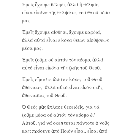
Ἐμεῖς ἔχουμε θέλησι, ἀλλά ἡ θέλησις
εἶναι εἰκόνα τῆς θελήσεως τοῦ Θεοῦ μέσα
μας.
Ἐμεῖς ἔχουμε αἴσθησι, ἔχουμε καρδιά,
ἀλλά αὐτά εἶναι εἰκόνα θείων αἰσθήσεων
μέσα μας.
Ἐμεῖς ζοῦμε σέ αὐτόν τόν κόσμο, ἀλλά
αὐτό εἶναι εἰκόνα τῆς ζωῆς τοῦ Θεοῦ.
Ἐμεῖς εἴμαστε ὡσάν εἰκόνες τοῦ Θεοῦ
ἀθάνατες, ἀλλά αὐτό εἶναι εἰκόνα τῆς
ἀθανασίας τοῦ Θεοῦ.
Ὁ Θεός μᾶς ἔπλασε θεοειδεῖς, γιά νά
ζοῦμε μέσα σέ αὐτόν τόν κόσμο δι’
Αὐτοῦ, γιά νά σκέπτεται πάντοτε ὁ νοῦς
μας: πρόσεχε ἀπό Ποιόν εἶσαι, εἶσαι ἀπό