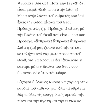
Ἄνθρωπε! Ἀδελφέ! Ποτέ μήν ξεχνᾶς ὅτι
εἶσαι μικρός Θεός μέσα στήν λάσπη!
Μέσα στήν λάσπη τοῦ σώματός σου ἐσύ
ἔχεις τήν ζῶσα Εἰκόνα τοῦ Θεοῦ.
Πρόσεχε πῶς ζῆς. Πρόσεχε τί κάνεις μέ
τήν Εἰκόνα τοῦ Θεοῦ πού εἶναι μέσα σου.
Πρόσεχε, –ἄνθρωπε! ἄνθρωπε! ἄνθρωπε!
Διότι ἡ ζωή μας ξεκινᾶ ἀπό τήν γῆ καί
καταλήγει στό πάμφωτο πρόσωπο τοῦ
Θεοῦ, γιά νά δώσουμε ἐκεῖ ἀπολογία τί
κάναμε μέ τήν Εἰκόνα τοῦ Θεοῦ ὅσο
ἤμασταν σέ αὐτόν τόν κόσμο.
Εὔχομαι ὁ Ἀγαθός Κύριος νά χαρίσῃ στήν
καρδιά τοῦ καθενός μας ὅλα τά οὐράνια
δῶρα, ὅλες τίς εὐαγγελικές ἀρετές: τήν
πίστι καί τήν ἀγάπη καί τήν ἐλπίδα καί