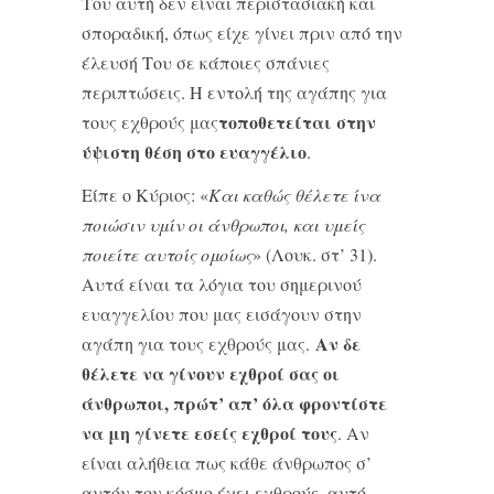
Του αυτή δεν είναι περιστασιακή και
σποραδική, όπως είχε γίνει πριν από την
έλευσή Του σε κάποιες σπάνιες
περιπτώσεις. Η εντολή της αγάπης για
τοποθετείται στην
τους εχθρούς μας
ύψιστη θέση στο ευαγγέλιο
.
Είπε ο Κύριος: «
Και καθώς θέλετε ίνα
ποιώσιν υμίν οι άνθρωποι, και υμείς
ποιείτε αυτοίς ομοί­ως
» (Λουκ. στ’ 31).
Αυτά είναι τα λόγια του σημερινού
ευαγγελίου που μας εισάγουν στην
Αν δε
αγάπη για τους εχθρούς μας.
θέλετε να γίνουν εχθροί σας οι
άνθρωποι, πρώτ’ απ’ όλα φροντίστε
να μη γίνετε εσείς εχθροί τους
. Αν
είναι αλήθεια πως κάθε άνθρωπος σ’
αυτόν τον κόσμο έχει εχθρούς, αυτό