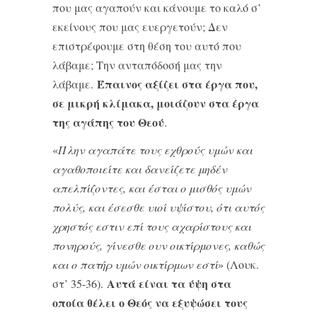
που μας αγαπούν και κάνουμε το καλό σ’
εκείνους που μας ευεργετούν; Δεν
επιστρέφουμε στη θέση του αυτό που
λάβαμε; Την ανταπόδοσή μας την
Έπαινος αξίζει στα έργα που,
λάβαμε.
σε μικρή κλίμακα, μοιάζουν στα έργα
της αγάπης του Θεού
.
«
Πλην αγαπάτε τους εχθρούς υμών και
αγαθοποιείτε και δανείζετε μηδέν
απελπίζοντες, και έσται ο μισθός υμών
πολύς, και έσεσθε υιοί υψίστου, ότι αυτός
χρηστός εστιν επί τους αχαρίστους και
πονηρούς, γίνεσθε ουν οικτίρμονες, καθώς
και ο πατήρ υμών οικτίρμων εστί
» (Λουκ.
Αυτά είναι τα ύψη στα
στ’ 35-36).
οποία θέλει ο Θεός να εξυψώσει τους