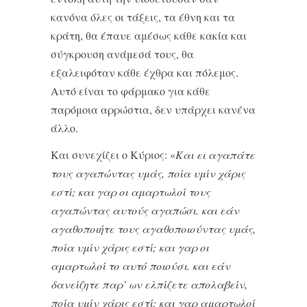
κανόνα όλες οι τάξεις, τα έθνη και τα
κράτη, θα έπαυε αμέσως κάθε κακία και
σύγκρουση ανάμεσά τους, θα
εξαλειφόταν κάθε έχθρα και πόλεμος.
Αυτό είναι το φάρμακο για κάθε
παρόμοια αρρώστια, δεν υπάρχει κανένα
άλλο.
Και συνεχίζει ο Κύριος: «
Και ει αγαπάτε
τους αγαπώντας υμάς, ποία υμίν χάρις
εστί; και γαρ οι αμαρτωλοί τους
αγαπώντας αυτούς αγαπώσι. και εάν
αγαθοποιήτε τους αγαθοποιούντας υμάς,
ποία υμίν χάρις εστί; και γαρ οι
αμαρτωλοί το αυτό ποιούσι. και εάν
δανείζητε παρ’ ων ελπίζετε απολαβείν,
ποία υμίν χάρις εστί; και γαρ αμαρ­τωλοί