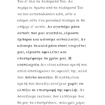
Του σ’ όλα τα πλάσματά Του. Αν
περίμενε πρώτα από τα πλάσματά Του
να του ανταποδώσουν κάτι, ούτε ο
κόσμος ούτε ένα μοναδικό πλάσμα δε θα
Αν αγαπάμε μόνο
υπήρχε σ’ αυτόν.
αυτούς που μας αγαπάνε, είμαστε
έμποροι και κάνουμε ανταλλαγές. Αν
κάνουμε το καλό μόνο στους ευεργέτες
μας, είμαστε οφειλέτες και
επιστρέφουμε το χρέος μας
Η
.
ευσπλαχνία
δεν είναι κάποια αρετή που
απλά αποπληρώνει τις οφειλές της, αλλά
πάντα δανείζει
που
. Η αγάπη είναι
χωρίς να
αρετή που δανείζει συνέχεια
ελπίζει σε επιστροφή της οφειλής
. Αν
δανείζουμε εκείνους που ελπίζουμε πως
θα μας τα επιστρέψουν,
ποία ημίν χάρις