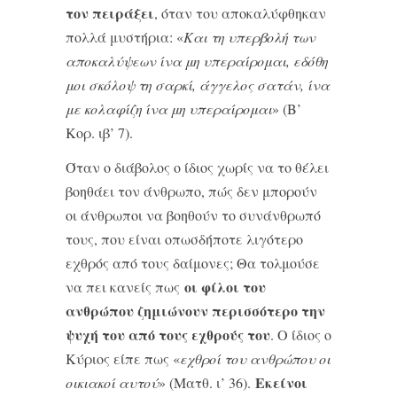
τον πειράξει
, όταν του αποκαλύφθηκαν
πολλά μυστήρια: «
Και τη υπερβολή των
αποκαλύψεων ίνα μη υπεραίρομαι, εδόθη
μοι σκόλοψ τη σαρκί, άγγελος σατάν, ίνα
με κολαφίζη ίνα μη υπεραίρομαι
» (Β’
Κορ. ιβ’ 7).
Όταν ο διάβολος ο ίδιος χωρίς να το θέλει
βο­ηθάει τον άνθρωπο, πώς δεν μπορούν
οι άνθρωποι να βοηθούν το συνάνθρωπό
τους, που είναι οπωσδήποτε λιγότερο
εχθρός από τους δαίμονες; Θα τολμούσε
οι φίλοι του
να πει κανείς πως
ανθρώπου ζημιώνουν περισσότερο την
ψυχή του από τους εχθρούς του
. Ο ίδιος ο
Κύριος είπε πως «
εχθροί του ανθρώπου οι
Εκείνοι
οικιακοί αυτού
» (Ματθ. ι’ 36).