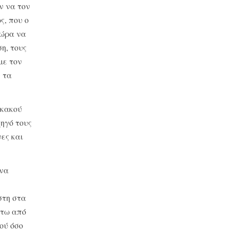
ν να τον
ς, που ο
 ώρα να
η, τους
με τον
 τα
 κακού
χηγό τους
ες και
 να
στη στα
άτω από
κού όσο