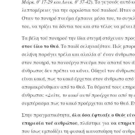
Μάρκ. θ’ 17-29 και Λουκ. θ’ 37-42
). Το γεγονός αυτό 
λεπτομέ­ρειες για την αρρώστια τού παιδιού. Ήταν 
Όταν το πονηρό πνεύμα έμπαινε μέσα του, το συ­γκλ
του, να τρίζει τα δόντια του και στο τέλος να μένει
Τα βέλη τού πονηρού την ίδια στιγμή στόχευαν προ
στον ίδιο το Θεό
. Το παιδί σεληνιαζόταν. Πώς μπορ
σελήνη παράγει τρέλα και αλαλία σ’ έναν άνθρωπο, 
στον πονηρό, το πανούργο πνεύμα που απατά τον άνθ
άνθρωπος δεν πρέ­πει να κάνει. Οδηγεί τον άνθρωπ
είναι κακά, πως το κακό έρχεται στον άνθρωπο από
απομακρύνθηκαν από το Θεό. Τα θύματά τους επηρεά
άνθρωποι: «
Δείτε, το κακό αυτό προέρχεται από τη 
συμπέρασμα πως το κακό προέρχεται από το Θεό. Έτ
όλα όσα έφτιαξε ο Θεός
είν
Στην πραγματικότητα,
υπηρεσία τού ανθρώπου
να υπη­ρε
, πλάστηκε για
που ίσως εμποδίζει τη φυσική ικανο­ποίηση τού ανθρ