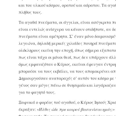
και του υλικού κόσμου, ορατού και αόρατου. Τα αγα­
πλήθος τους.
Τα αγαθά πνεύματα, οι άγγελοι, είναι ασύγκριτα π
είναι εντελώς ανίσχυρα να κάνουν οτι­δήποτε, αν δ
πνεύματα είναι αμέτρητα. Σ’ έναν μόνο δαιμονισμέ
λεγεώνα, δηλαδή μερι­κές χιλιάδες πονηρά πνεύμα
ολόκλη­ρους εκείνη την εποχή, όπως σήμερα εξαπατο
πως είναι τάχα οι μόνοι θεοί, πως δεν υπάρχουν άλ
όμως εμφανιζόταν ο Κύριος, εκείνοι έφευγαν έντρομ
μπορούσε να τους εκβάλει, να τους απομακρύνει απ’
Δημι­ουργούσαν αναταραχές σ’ αυτόν τον κόσμο με
γένος σαν μύγες πάνω σε θνησιμαίο και λο­γάριαζαν
για το φαγητό τους.
Ξαφνικά ο φορέας τού αγαθού, ο Κύριος Ιησούς Χρι­σ
έκραξαν: «
Ήλθες ώδε προ καιρού βασανίσαι ημάς;»