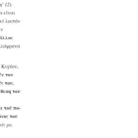
η’ 12
).
α είναι
εί λοιπόν
ην
 άλλος
αλλόφρονα
 Κυρίου,
ύν τον
ς του.
θεση του
α τού πο­
όνος του
άς με,