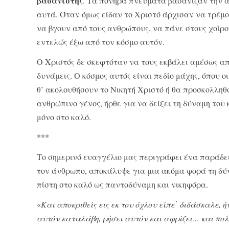
βασανιστής
. Τα πονηρά πνεύματα βα­σάνιζαν την α
αυτά. Όταν όμως είδαν το Χριστό άρχισαν να τρέμο
να βγουν από τους ανθρώπους, να πάνε στους χοίρο
εντελώς έξω από τον κόσμο αυτόν.
Ο Χριστός δε σκεφτόταν να τους εκβάλει αμέσως απ’
δυνάμεις. Ο κόσμος αυτός είναι πεδίο μά­χης, όπου οι
θ’ ακολουθήσουν το Νικητή Χριστό ή θα προσκολληθ
ανθρώπινο γένος, ήρθε για να δείξει τη δύναμη του
μό­νο στο καλό.
***
Το σημερινό ευαγγέλιο μας περιγράφει ένα παρά­δει
τον άνθρωπο, αποκάλυψε για μια ακόμα φορά τη δύ
πίστη στο καλό ως παντοδύναμη και νικηφόρα.
«
Και αποκριθείς εις εκ του όχλου είπε΄ διδάσκαλε,
αυτόν καταλάβη, ρήσει αυτόν και αφρί­ζει… και πολ