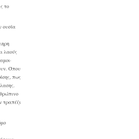
ς το
ν ουσία
ληρη
αι λαούς
αμοι·
ουν. Όπου
ίσης, πως
όλασης.
νθρώπινο
ν τραπέζι
όμο