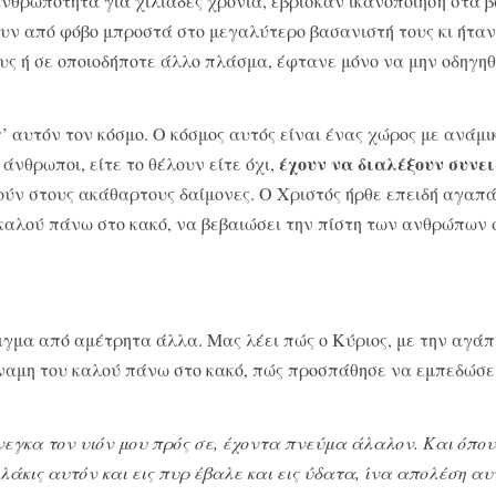
νθρωπότητα για χιλιάδες χρόνια, έβρι­σκαν ικανοποίηση στα 
υν από φόβο μπροστά στο μεγαλύτερο βασανιστή τους κι ήταν
υς ή σε οποιοδήποτε άλλο πλάσμα, έφτανε μόνο να μην οδηγη
 αυτόν τον κόσμο. Ο κόσμος αυτός είναι ένας χώρος με ανάμι
έχουν να διαλέξουν συνε
 άνθρωποι, είτε το θέλουν είτε όχι,
ούν στους ακάθαρτους δαίμο­νες. Ο Χριστός ήρθε επειδή αγαπά
 καλού πάνω στο κα­κό, να βεβαιώσει την πίστη των ανθρώπων 
γμα από αμέτρητα άλλα. Μας λέει πώς ο Κύ­ριος, με την αγάπ
ναμη του καλού πά­νω στο κακό, πώς προσπάθησε να εμπεδώσε
 ήνεγκα τον υιόν μου πρός σε, έχοντα πνεύμα άλαλον. Και όπο
λάκις αυτόν και εις πυρ έβαλε και εις ύδατα, ίνα απολέση αυ