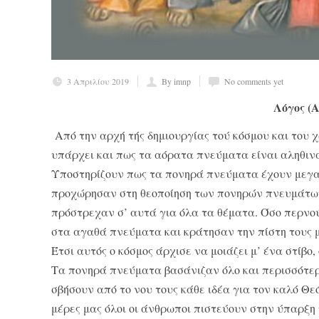
3 Απριλίου 2019
By imnp
No comments yet
Λόγος (
Από την αρχή τής δημιουργίας τού κόσμου και του χ
υπάρχει και πως τα αό­ρατα πνεύματα είναι αληθινά
Υποστηρίζουν πως τα πονηρά πνεύματα έχουν μεγα
προχώρη­σαν στη θεοποίηση των πονηρών πνευμάτων,
πρόστρεχαν σ’ αυτά για όλα τα θέματα. Όσο περνούσ
στα αγαθά πνεύματα και κράτησαν την πίστη τους μ
Έτσι αυτός ο κόσμος άρχισε να μοιάζει μ’ ένα στί
Τα πονηρά πνεύματα βασά­νιζαν όλο και περισσότερ
σβήσουν από το νου τους κάθε ιδέα για τον καλό Θε
μέρες μας όλοι οι άνθρωποι πιστεύουν στην ύπαρ­ξη