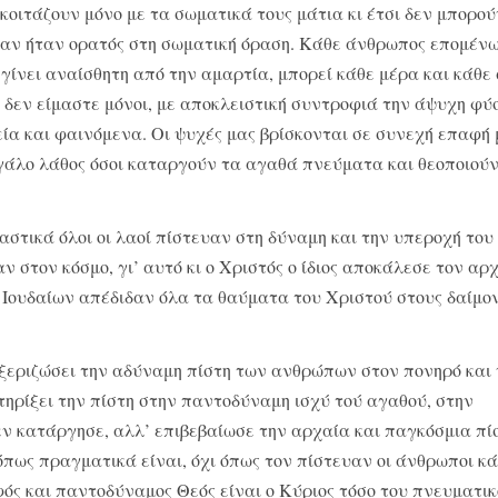
κοιτάζουν μόνο με τα σωματικά τους μάτια κι έτσι δεν μπορού
 αν ήταν ορατός στη σω­ματική όραση. Κάθε άνθρωπος επομένω
ι γίνει αναίσθητη από την αμαρτία, μπορεί κάθε μέρα και κά­θε
 δεν είμαστε μόνοι, με αποκλειστική συντρο­φιά την άψυχη φύσ
ία και φαινόμενα. Οι ψυχές μας βρίσκονται σε συνεχή επαφή 
γάλο λάθος όσοι κα­ταργούν τα αγαθά πνεύματα και θεοποιούν
αστικά όλοι οι λαοί πίστευαν στη δύναμη και την υπεροχή του
ν στον κόσμο, γι’ αυτό κι ο Χριστός ο ίδιος αποκάλεσε τον αρ
ν Ιουδαίων απέδιδαν όλα τα θαύματα του Χριστού στους δαίμον
α ξεριζώσει την αδύναμη πίστη των ανθρώπων στον πονηρό και
στηρίξει την πίστη στην παντοδύναμη ισχύ τού αγαθού, στην
εν κατάργησε, αλλ’ επιβεβαίωσε την αρχαία και παγκόσμια πί
πως πραγματικά είναι, όχι όπως τον πίστευαν οι άνθρωποι κ
φός και παντοδύ­ναμος Θεός είναι ο Κύριος τόσο του πνευματι