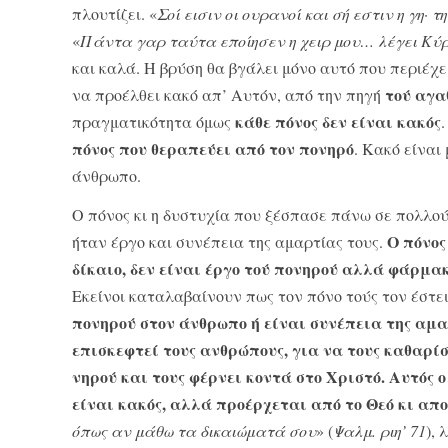
πλουτίζει. «
Σοί εισιν οι ουρα­νοί και σή εστιν η γη
«
Πάντα γαρ ταύτα εποίησεν η χειρ μου… λέγει Κύρ
και καλά. Η βρύση θα βγάλει μόνο αυτό που περιέχει
τού αγα
να προέλθει κακό απ’ Αυτόν, από την πηγή
κάθε πόνος δεν είναι κακός
πραγματικότητα όμως
πόνος που θεραπεύει από τον πονηρό
. Κακό είναι
άνθρωπο.
Ο πόνος κι η δυστυχία που ξέσπασε πάνω σε πολ­λο
Ο πόνος
ήταν έργο και συνέπεια της αμαρ­τίας τους.
δίκαιο, δεν είναι έργο τού πονηρού αλλά φάρμακο,
Εκείνοι καταλαβαί­νουν πως τον πόνο τούς τον έστει
πονη­ρού στον άνθρωπο ή είναι συνέπεια της αμαρ
επισκεφτεί τους ανθρώπους, για να τους καθαρίσ
νηρού και τους φέρνει κοντά στο Χριστό. Αυτός ο
είναι κακός, αλλά προέρχεται από το Θεό κι απ
όπως αν μάθω τα δικαιώματά σου
» (
Ψαλμ. ριη’ 71
), 