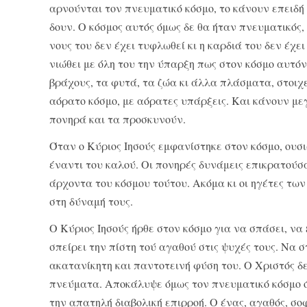
αρνούνται τον πνευματικό κόσμο, το κάνουν επειδή 
δουν. Ο κόσμος αυτός όμως δε θα ήταν πνευματικός,
νους του δεν έχει τυφλωθεί κι η καρδιά του δεν έχε
νιώθει με όλη του την ύπαρξη πως στον κό­σμο αυτόν
βράχους, τα φυτά, τα ζώα κι άλλα πλάσματα, στοιχε
αόρατο κόσμο, με αόρατες υπάρξεις. Και κάνουν με
πονηρά και τα προσκυνούν.
Όταν ο Κύριος Ιησούς εμφανίστηκε στον κόσμο, ουσι
έναντι του καλού. Οι πονηρές δυ­νάμεις επικρατούσα
άρχοντα του κόσμου τούτου. Ακόμα κι οι ηγέτες τω
στη δύναμή τους.
Ο Κύριος Ιησούς ήρθε στον κόσμο για να σπάσει, ν
σπείρει την πίστη τού αγαθού στις ψυχές τους. Να 
ακατανίκητη και παντοτεινή φύση του. Ο Χριστός δ
πνεύματα. Αποκάλυψε όμως τον πνευματικό κόσμο ό
την απατηλή δια­βολική επιρροή. Ο ένας, αγαθός, σο