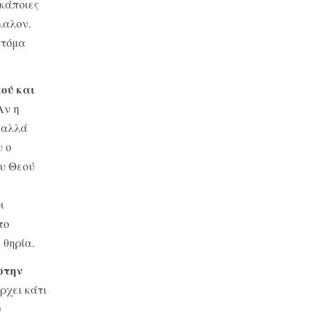
 κάποιες
α­λον.
στόμα
εού και
Αν η
η αλλά
υ ο
ου Θεού
ι
το
 θηρία.
στην
ρχει κάτι
ν