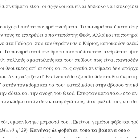
θά πνεύματα είναι οι άγγελοι και είναι δύσκολο να υπο­λογίσει
ιο ισχυρά από τα πονηρά πνεύματα. Τα πονηρά πνεύ­ματα στη
εν τους το επιτρέψει ο παντεπόπτης Θεός. Αλλά και τα πονηρά
νο στα Γάδαρα, που τον θεράπευσε ο Κύριος, κατοικούσε ολόκ
τα. Τα πονηρά αυτά πνεύ­ματα απατούσαν τους ανθρώπους ή κ
ύν πολ­λούς αμαρτωλούς και τους πείθουν πως είναι παντοδύ­ν
λοι θεοί εκτός απ’ αυτούς και πως αγαθά πνεύματα δεν υπάρχ
οι. Αναγνώριζαν σ’ Εκείνον τόσο εξου­σία όσο και δικαίωμα κρ
 αυτόν τον κόσμο και να τους καταδικάσει στην άβυσσο της κ
 την άδεια και την ανοχή τού Θεού. Έπεφταν καταπάνω στο α
 τον κόσμο αυτόν σαν καταφύγιό τους, σαν φω­λιά τους και σα
τός, εμφανίστηκε μπροστά τους. Εκείνοι, γεμάτοι φό­βο και τρ
Κανένας δε φοβάται τόσο τα βάσανα όσο ο
(
Ματθ. η’ 29
).