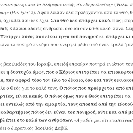
· την οικουμένην και το πλήρωμα αυτής συ εθεμελίωσας
» (
Ψαλμ. π
ιος
» (
Ησ. ξστ’ 2
). Αφού λοιπόν όλα προέρχονται από το Θεό, θ
Στο Θεό δεν υπάρχει κακό
, όχι κάτι που δεν έχει.
. Πώς μπορ
θού
; Κάποιοι αδαείς άνθρωποι ονομάζουν κά­θε κακό, πόνο. Στ
Υπάρχει πόνος που είναι έργο τού πονηρού κι υπάρχει κι
.
 μόνο το πονηρό πνεύμα που ενερ­γεί μέσα από έναν τρελό ή 
ύς βασιλιάδες τού Ισραήλ, επειδή έπραξαν πονηρά ενώπιον του
 κι η δυστυχία όμως, που ο Κύριος επιτρέπει να επισκεφτο
 που αφορά τόσο τον ίδιο το δί­καιο, όσο και τούς οικιακού
Ο πόνος που προέρχεται από επί
λε ο Θεός για το καλό τους.
τίας, είναι κακός. Ο πόνος όμως που ο Θεός επιτρέπει να
ει εντελώς από την αμαρτία, τους αποσπά από την εξουσί
 καθαρ­τήριος πόνος δεν είναι του πονηρού, ούτε και από μ
οβλέπει στο καλό των ανθρώπων
. «
Αγαθόν μοι ότι εταπείνωσ
λέει ο διορατικός βασιλιάς Δαβίδ.