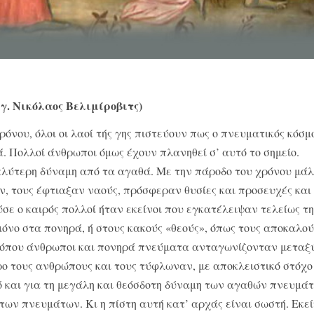
Αγ. Νικόλαος Βελιμίροβιτς)
ρόνου, όλοι οι λαοί τής γης πιστεύουν πως ο πνευματικός κόσμ
. Πολλοί άνθρωποι όμως έχουν πλανηθεί σ’ αυτό το σημείο.
λύτερη δύναμη από τα αγαθά. Με την πάροδο του χρόνου μάλ
 τους έφτια­ξαν ναούς, πρόσφεραν θυσίες και προσευχές και
ε ο και­ρός πολλοί ήταν εκείνοι που εγκατέλειψαν τελείως τη
όνο στα πονηρά, ή στους κακούς «θεούς», όπως τους αποκαλο
βο, όπου άνθρωποι και πονηρά πνεύματα ανταγωνίζονταν μεταξύ
ο τους ανθρώπους και τους τύ­φλωναν, με αποκλειστικό στόχο
ό και για τη μεγάλη και θεόσδοτη δύναμη των αγαθών πνευμάτ
 των πνευμάτων. Κι η πίστη αυτή κατ’ αρχάς είναι σωστή. Εκεί