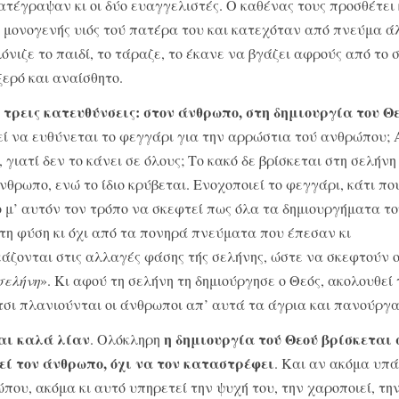
κατέγραψαν κι οι δύο ευαγ­γελιστές. Ο καθένας τους προσθέτει
ο μονογενής υιός τού πατέρα του και κατεχόταν από πνεύμα άλ
όνιζε το παιδί, το τάραζε, το έκανε να βγάζει αφρούς από το 
 ξερό και αναίσθητο.
τρεις κατευθύνσεις: στον άνθρωπο, στη δημιουργία του Θ
ς
εί να ευθύνεται το φεγγάρι για την αρρώστια τού ανθρώπου; 
γιατί δεν το κάνει σε όλους; Το κακό δε βρίσκεται στη σελήν
ρωπο, ενώ το ίδιο κρύβεται. Ενοχοποιεί το φεγγάρι, κάτι πο
ο μ’ αυτόν τον τρόπο να σκεφτεί πως όλα τα δημιουργήματα τ
 τη φύση κι όχι από τα πονηρά πνεύματα που έπεσαν κι
ζονται στις αλλαγές φάσης τής σελήνης, ώστε να σκεφτούν ο
σε­λήνη
». Κι αφού τη σελήνη τη δημιούργησε ο Θεός, ακο­λουθεί 
σι πλανιούνται οι άνθρωποι απ’ αυτά τα άγρια και πανούργα
αι καλά λίαν
η δημιουργία τού Θεού βρίσκε­ται 
. Ολόκληρη
τεί τον άνθρωπο, όχι να τον καταστρέφει
. Και αν ακόμα υπά
ώπου, ακόμα κι αυτό υπηρετεί την ψυ­χή του, την χαροποιεί, τη