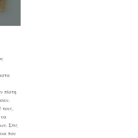
ος
ιστα
ν πίστη
ύσαν.
 τους.
 να
ων. Στις
νοι που