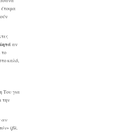
βάσανα
 έτοιμα
θούν
κτες
ιδητά
αν
 το
στο καλό,
η Του για
ι την
υ αν
τόν
» (
βλ.