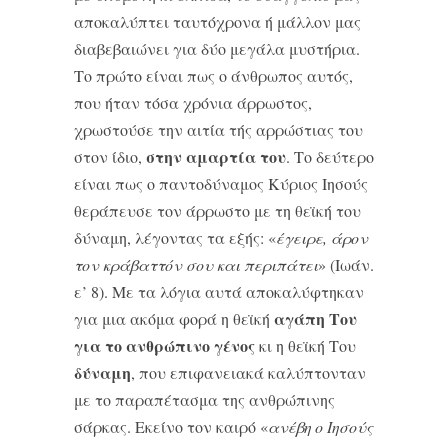
αποκαλύπτει ταυτόχρονα ή μάλλον μας
διαβεβαιώνει για δύο μεγάλα μυστήρια.
Το πρώτο είναι πως ο άνθρωπος αυτός,
που ήταν τόσα χρόνια άρρωστος,
χρωστούσε την αιτία τής αρρώστιας του
στην αμαρτία του
στον ίδιο,
. Το δεύτερο
είναι πως ο παντοδύναμος Κύριος Ιησούς
θε­ράπευσε τον άρρωστο με τη θεϊκή του
δύναμη, λέγοντας τα εξής: «
έγειρε, άρον
τον κράβαττόν σου και περιπάτει
» (Ιωάν.
ε’ 8). Με τα λόγια αυτά αποκαλύφτηκαν
αγάπη Του
για μια ακόμα φορά η θεϊκή
για το ανθρώπινο γένος
κι η θεϊκή Του
δύναμη
, που επιφανειακά καλύπτονταν
με το παραπέτασμα της ανθρώπινης
σάρκας. Εκείνο τον καιρό «
ανέβη ο Ιησούς