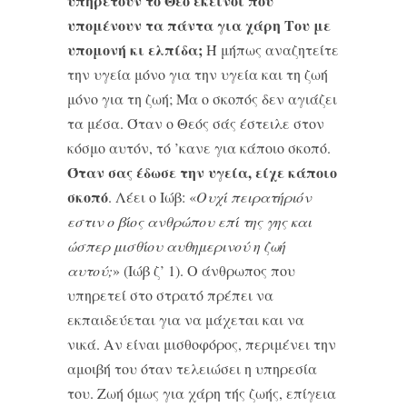
υπηρετούν το Θεό εκείνοι που
υπομένουν τα πάντα για χάρη Του με
υπομονή κι ελπίδα;
Ή μήπως αναζητείτε
την υγεία μόνο για την υγεία και τη ζωή
μόνο για τη ζωή; Μα ο σκοπός δεν αγιάζει
τα μέσα. Όταν ο Θεός σάς έστειλε στον
κόσμο αυτόν, τό ’κα­νε για κάποιο σκοπό.
Όταν σας έδωσε την υγεία, είχε κάποιο
σκοπό
. Λέει ο Ιώβ: «
Ουχί πειρατήριόν
εστιν ο βίος ανθρώπου επί της γης και
ώσπερ μισθίου αυθημερινού η ζωή
αυτού;
» (Ιώβ ζ’ 1). Ο άνθρωπος που
υπηρετεί στο στρατό πρέπει να
εκπαιδεύεται για να μάχεται και να
νικά. Αν είναι μισθοφόρος, περιμένει την
αμοιβή του όταν τελειώσει η υπηρεσία
του. Ζωή όμως για χάρη τής ζωής, επίγεια