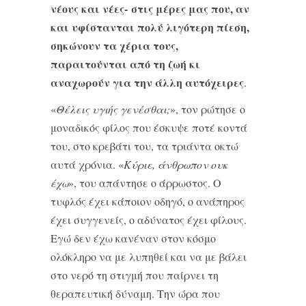
νέους και νέες- στις μέρες μας που, αν
και υφίστανται πολύ λιγότερη πίεση,
σηκώνουν τα χέρια τους,
παραιτούνται από τη ζωή κι
αναχωρούν για την άλλη αυτόχειρες
.
«
Θέλεις υγιής γενέσθαι;
», τον ρώτησε ο
μοναδικός φίλος που έσκυψε ποτέ κοντά
του, στο κρεβάτι του, τα τριάντα οκτώ
αυτά χρόνια. «
Κύριε, άνθρωπον ουκ
έχω
», του απάντησε ο άρρωστος. Ο
τυφλός έχει κάποιον οδηγό, ο ανάπηρος
έχει συγγενείς, ο αδύνατος έχει φίλους.
Εγώ δεν έχω κανέναν στον κόσμο
ολόκληρο να με λυπηθεί και να με βάλει
στο νερό τη στιγμή που παίρνει τη
θεραπευτική δύναμη. Την ώρα που