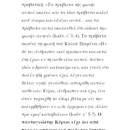
προβατική. «
Τα πρόβατα τής φωνής
αυτού ακούει, και τα ίδια πρόβατα καλεί
κατ’ όνομα και εξάγει αυτά… και τα
πρόβατα αυτώ ακολου­θεί, ότι οίδασι την
φωνήν αυτού
» (Ιωάν. ι΄ 3, 4). Τα πρόβατα
ακούνε τη φωνή τού Καλού Ποιμένα.«
Ην
δέ τις άνθρωπος εκεί τριάκοντα και οκτώ
έτη έχων εν τη ασθενεία αυτού. τούτον
ιδών ο Ιησούς κατακείμενον, και γνούς ότι
πολύν ήδη χρόνον έχει, λέγει αυτώ·
θέλεις υγιής γενέσθαι; απεκρίθη αυτώ ο
ασθενών· Κύριε, άνθρωπον ουκ έχω, ίνα
όταν ταραχθή το ύδωρ, βάλη με εις την
κολυμβήθραν· εν ω δε έρχομαι εγώ, άλλος
Ο
προ εμού καταβαίνει
» (Ιωάν. ε’ 5-7).
παντογνώστης Κύριος είχε δει από
πριν κι από μακριά ποιός τον ζητούσε,