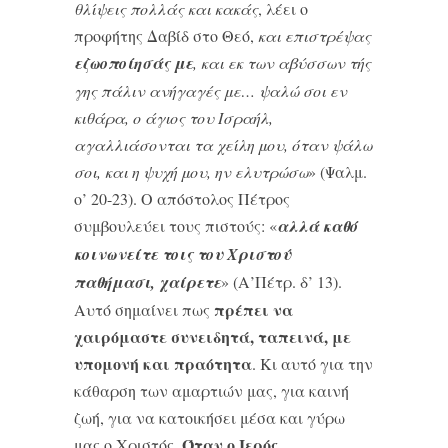
θλίψεις πολλάς και κακάς
, λέει ο
προφήτης Δαβίδ στο Θεό,
και επιστρέψας
εζωοποίησάς με
, και εκ των αβύσσων τής
γης πάλιν ανήγαγές με… ψαλώ σοι εν
κιθάρα, ο άγιος του Ισραήλ,
αγαλλιάσονται τα χείλη μου, όταν ψάλω
σοι, και η ψυχή μου, ην ελυτρώσω
» (Ψαλμ.
ο’ 20-23). Ο απόστολος Πέτρος
συμβουλεύει τους πιστούς: «
αλλά καθό
κοινωνείτε τοις του Χριστού
παθήμασι, χαίρετε
» (Α’Πέτρ. δ’ 13).
πρέπει να
Αυτό σημαίνει πως
χαιρόμαστε συνειδητά, ταπεινά, με
υπομονή και πραότητα
. Κι αυτό για την
κάθαρση των αμαρτιών μας, για καινή
ζωή, για να κατοικήσει μέσα και γύρω
Όταν ο Ιερός
μας ο Χριστός.