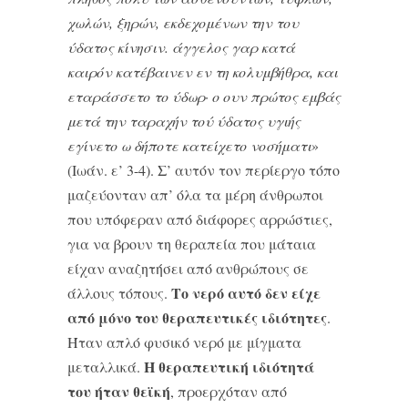
χωλών, ξηρών, εκδεχομένων την του
ύδατος κίνησιν. άγγελος γαρ κατά
καιρόν κατέβαινεν εν τη κολυμβήθρα, και
εταράσσετο το ύδωρ· ο ουν πρώτος εμβάς
μετά την ταραχήν τού ύδατος υγιής
εγίνετο ω δήποτε κατείχετο νοσήματι
»
(Ιωάν. ε’ 3-4). Σ’ αυτόν τον περίεργο τόπο
μαζεύονταν απ’ όλα τα μέρη άνθρωποι
που υπόφεραν από διάφορες αρρώστιες,
για να βρουν τη θεραπεία που μάταια
είχαν αναζητήσει από ανθρώπους σε
Το νερό αυτό δεν είχε
άλλους τόπους.
από μόνο του θεραπευτικές ιδιότητες
.
Ήταν απλό φυσικό νερό με μίγματα
Η θεραπευτική ιδιότητά
μεταλλικά.
του ήταν θεϊκή
, προερχόταν από