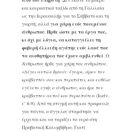
και κουραστικό ταξίδι από τη Γαλιλαία
ως την Ιερουσαλήμ για το Σάββατο και τη
για χάρη ενός πονεμένου
γιορτή, αλλά
άνθρωπου
Ήρθε ώστε με τα έργα του,
.
κι όχι με λόγια, να καταγγείλει τη
φοβερή έλλειψη αγάπης ενός λαού που
τα αισθητήρια του έχουν αμβλυνθεί
. Ο
Άνθρωπος ήρθε για χάρη του ανθρώπου.
«
Λέγει αυτώ ο Ιησούς· έγει­ρε, άρον τον
κράβαττόν σου και περιπάτει, και ευθέως
εγένετο υγιής ο άνθρωπος, και ήρε τον
κράβαττον αυτού και περιεπάτει
» (Ιωάν.
ε’ 8-9). Από τη στιγμή αυτή και προφανώς
για πάντα, ο άγγελος σταμάτησε να
έρχεται και να ταράζει το νερό στη
Προβατική Κολυμβήθρα. Γιατί