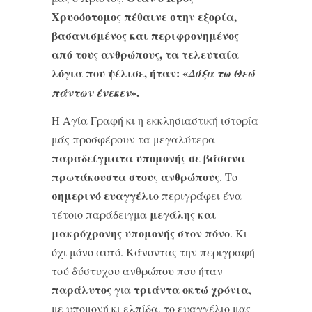
Χρυσόστομος πέθαινε στην εξορία,
βασανισμένος και περιφρονημένος
από τους ανθρώπους, τα τελευταία
λόγια που ψέλισε, ήταν: «
Δόξα τω Θεώ
».
πάντων ένεκεν
Η Αγία Γραφή κι η εκκλησιαστική ιστορία
μάς προσφέρουν τα μεγαλύτερα
παραδείγματα υπομονής
σε βάσανα
πρωτάκουστα στους ανθρώπους
. Το
σημερινό ευαγγέλιο
περιγράφει ένα
μεγάλης και
τέτοιο παράδειγμα
μακρόχρονης υπομονής στον πόνο
. Κι
όχι μόνο αυτό. Κάνοντας την περιγραφή
τού δύστυχου ανθρώπου που ήταν
παράλυτος
τριάντα οκτώ χρόνια
για
,
με υπομονή κι ελπίδα, το ευαγγέλιο μας