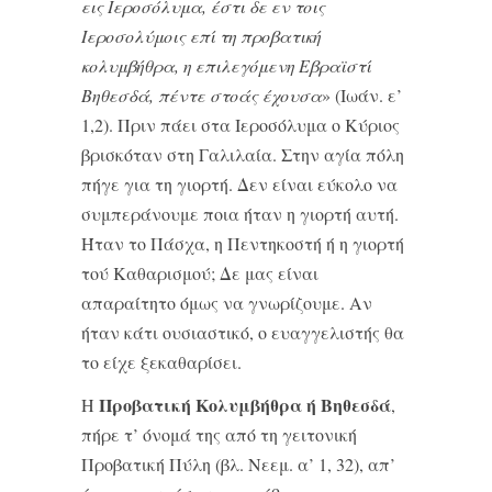
εις Ιεροσόλυμα, έστι δε εν τοις
Ιεροσολύμοις επί τη προβατική
κολυμβήθρα, η επιλεγόμενη Εβραϊστί
Βηθεσδά, πέντε στοάς έχουσα
» (Ιωάν. ε’
1,2). Πριν πάει στα Ιεροσόλυμα ο Κύριος
βρισκόταν στη Γαλιλαία. Στην αγία πόλη
πήγε για τη γιορτή. Δεν είναι εύκολο να
συμπεράνουμε ποια ήταν η γιορτή αυτή.
Ήταν το Πάσχα, η Πεντηκοστή ή η γιορτή
τού Καθαρισμού; Δε μας είναι
απαραίτητο όμως να γνωρίζουμε. Αν
ήταν κάτι ουσιαστικό, ο ευαγγελιστής θα
το είχε ξεκαθαρίσει.
Προβατική Κολυμβήθρα ή Βηθεσδά
Η
,
πήρε τ’ όνομά της από τη γειτονική
Προβατική Πύλη (βλ. Νεεμ. α’ 1, 32), απ’