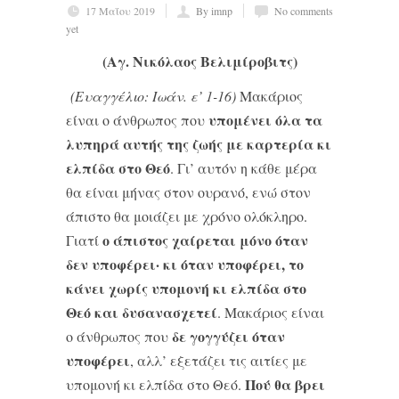
17 Μαΐου 2019
By imnp
No comments
yet
(Αγ. Νικόλαος Βελιμίροβιτς)
(Ευαγγέλιο: Ιωάν. ε’ 1-16)
Μακάριος
υπομένει όλα τα
είναι ο άνθρωπος που
λυπηρά αυτής της ζωής με καρτερία κι
ελπίδα στο Θεό
. Γι’ αυτόν η κάθε μέρα
θα είναι μήνας στον ουρανό, ενώ στον
άπιστο θα μοιάζει με χρόνο ολόκληρο.
ο άπιστος χαίρεται μόνο όταν
Γιατί
δεν υποφέρει· κι όταν υποφέρει, το
κάνει χωρίς υπομονή κι ελπίδα στο
Θεό και δυσανασχετεί
. Μακάριος είναι
δε γογγύζει όταν
ο άνθρωπος που
υποφέρει
, αλλ’ εξετάζει τις αιτίες με
Πού θα βρει
υπομονή κι ελπίδα στο Θεό.