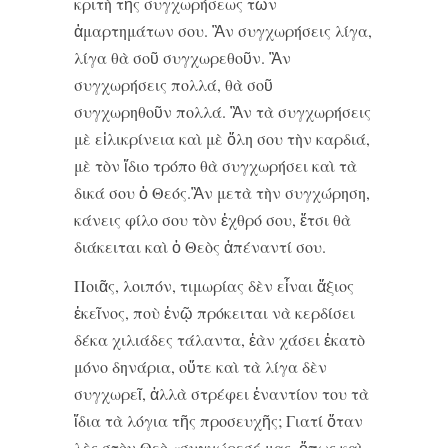
κριτὴ τῆς συγχωρήσεως τῶν
ἁμαρτημάτων σου. Ἂν συγχωρήσεις λίγα,
λίγα θὰ σοῦ συγχωρεθοῦν. Ἂν
συγχωρήσεις πολλά, θὰ σοῦ
συγχωρηθοῦν πολλά. Ἂν τὰ συγχωρήσεις
μὲ εἰλικρίνεια καὶ μὲ ὅλη σου τὴν καρδιά,
μὲ τὸν ἴδιο τρόπο θὰ συγχωρήσει καὶ τὰ
δικά σου ὁ Θεός.Ἂν μετὰ τὴν συγχώρηση,
κάνεις φίλο σου τὸν ἐχθρό σου, ἔτσι θὰ
διάκειται καὶ ὁ Θεὸς ἀπέναντί σου.
Ποιᾶς, λοιπόν, τιμωρίας δὲν εἶναι ἄξιος
ἐκεῖνος, ποὺ ἐνῷ πρόκειται νὰ κερδίσει
δέκα χιλιάδες τάλαντα, ἐὰν χάσει ἑκατὸ
μόνο δηνάρια, οὔτε καὶ τὰ λίγα δὲν
συγχωρεῖ, ἀλλὰ στρέφει ἐναντίον του τὰ
ἴδια τὰ λόγια τῆς προσευχῆς; Γιατί ὅταν
λὲς στὸν Θεὸ «συγχώρεσέ μας, ὅπως καὶ