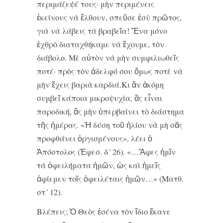
περιμάζεψέ τους· μὴν περιμένεις
ἐκείνους νὰ ἔλθουν, σπεῦσε ἐσὺ πρῶτος,
γιὰ νὰ λάβεις τὰ βραβεῖα! Ἕνα μόνο
ἐχθρὸ διαταχθήκαμε νὰ ἔχουμε, τὸν
διάβολο. Μὲ αὐτὸν νὰ μὴν συμφιλιωθεῖς
ποτέ· πρὸς τὸν ἀδελφό σου ὅμως ποτὲ νὰ
μὴν ἔχεις βαριὰ καρδιά.Κι ἂν ἀκόμη
συμβεῖ κάποια μικροψυχία, ἂς εἶναι
παροδική, ἂς μὴν ὑπερβαίνει τὸ διάστημα
τῆς ἡμέρας. «Ἡ δύση τοῦ ἡλίου νὰ μὴ σᾶς
προφθάνει ὀργισμένους», λέει ὁ
Ἀπόστολος (Ἐφεσ. δ´ 26). «…Ἄφες ἡμῖν
τὰ ὀφειλήματα ἡμῶν, ὡς καὶ ἡμεῖς
ἀφίεμεν τοῖς ὀφειλέταις ἡμῶν…» (Ματθ.
στ´ 12).
Βλέπεις; Ὁ Θεὸς ἐσένα τὸν ἴδιο ἔκανε