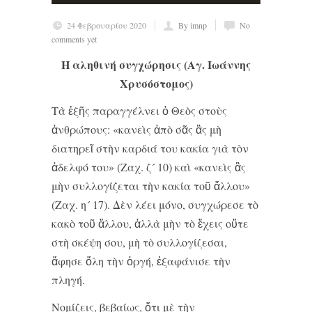
24 Φεβρουαρίου 2020
By imnp
No
comments yet
Η αληθινή συγχώρησις (Αγ. Ιωάννης
Χρυσόστομος)
Τὰ ἑξῆς παραγγέλνει ὁ Θεὸς στοὺς
ἀνθρώπους: «κανεὶς ἀπὸ σᾶς ἂς μὴ
διατηρεῖ στὴν καρδιά του κακία γιὰ τὸν
ἀδελφό του» (Ζαχ. ζ´ 10) καὶ «κανεὶς ἂς
μὴν συλλογίζεται τὴν κακία τοῦ ἄλλου»
(Ζαχ. η´ 17). Δὲν λέει μόνο, συγχώρεσε τὸ
κακὸ τοῦ ἄλλου, ἀλλὰ μὴν τὸ ἔχεις οὔτε
στὴ σκέψη σου, μὴ τὸ συλλογίζεσαι,
ἄφησε ὅλη τὴν ὀργή, ἐξαφάνισε τὴν
πληγή.
Νομίζεις, βεβαίως, ὅτι μὲ τὴν