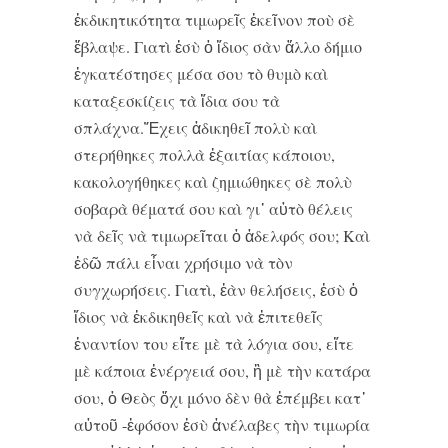
ἐκδικητικότητα τιμωρεῖς ἐκεῖνον ποὺ σὲ
ἔβλαψε. Γιατὶ ἐσὺ ὁ ἴδιος σὰν ἄλλο δήμιο
ἐγκατέστησες μέσα σου τὸ θυμὸ καὶ
καταξεσκίζεις τὰ ἴδια σου τὰ
σπλάχνα.Ἔχεις ἀδικηθεῖ πολὺ καὶ
στερήθηκες πολλὰ ἐξαιτίας κάποιου,
κακολογήθηκες καὶ ζημιώθηκες σὲ πολὺ
σοβαρὰ θέματά σου καὶ γι᾿ αὐτὸ θέλεις
νὰ δεῖς νὰ τιμωρεῖται ὁ ἀδελφός σου; Καὶ
ἐδῶ πάλι εἶναι χρήσιμο νὰ τὸν
συγχωρήσεις. Γιατὶ, ἐὰν θελήσεις, ἐσὺ ὁ
ἴδιος νὰ ἐκδικηθεῖς καὶ νὰ ἐπιτεθεῖς
ἐναντίον του εἴτε μὲ τὰ λόγια σου, εἴτε
μὲ κάποια ἐνέργειά σου, ἢ μὲ τὴν κατάρα
σου, ὁ Θεὸς ὄχι μόνο δὲν θὰ ἐπέμβει κατ᾿
αὐτοῦ -ἐφόσον ἐσὺ ἀνέλαβες τὴν τιμωρία