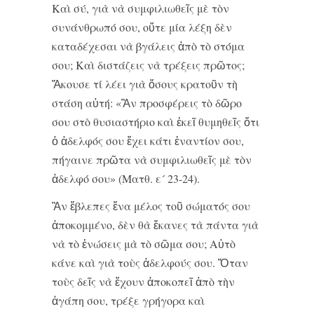
Καὶ σύ, γιὰ νὰ συμφιλιωθεῖς μὲ τὸν
συνάνθρωπό σου, οὔτε μία λέξη δὲν
καταδέχεσαι νὰ βγάλεις ἀπὸ τὸ στόμα
σου; Καὶ διστάζεις νὰ τρέξεις πρῶτος;
Ἄκουσε τί λέει γιὰ ὅσους κρατοῦν τὴ
στάση αὐτή: «Ἂν προσφέρεις τὸ δῶρο
σου στὸ θυσιαστήριο καὶ ἐκεῖ θυμηθεῖς ὅτι
ὁ ἀδελφός σου ἔχει κάτι ἐναντίον σου,
πήγαινε πρῶτα νὰ συμφιλιωθεῖς μὲ τὸν
ἀδελφό σου» (Ματθ. ε´ 23-24).
Ἂν ἔβλεπες ἕνα μέλος τοῦ σώματός σου
ἀποκομμένο, δὲν θὰ ἔκανες τὰ πάντα γιὰ
νὰ τὸ ἑνώσεις μὰ τὸ σῶμα σου; Αὐτὸ
κάνε καὶ γιὰ τοὺς ἀδελφούς σου. Ὅταν
τοὺς δεῖς νὰ ἔχουν ἀποκοπεῖ ἀπὸ τὴν
ἀγάπη σου, τρέξε γρήγορα καὶ