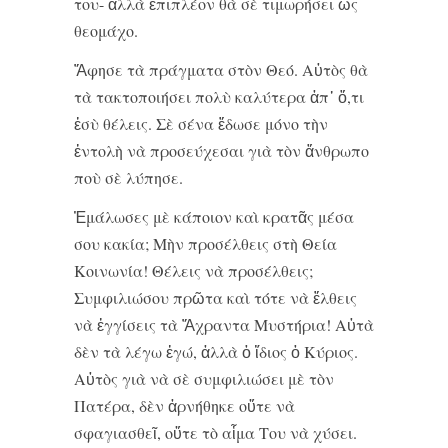
του- ἀλλὰ ἐπιπλέον θὰ σὲ τιμωρήσει ὡς
θεομάχο.
Ἄφησε τὰ πράγματα στὸν Θεό. Αὐτὸς θὰ
τὰ τακτοποιήσει πολὺ καλύτερα ἀπ᾿ ὅ,τι
ἐσὺ θέλεις. Σὲ σένα ἔδωσε μόνο τὴν
ἐντολὴ νὰ προσεύχεσαι γιὰ τὸν ἄνθρωπο
ποὺ σὲ λύπησε.
Ἐμάλωσες μὲ κάποιον καὶ κρατᾶς μέσα
σου κακία; Μὴν προσέλθεις στὴ Θεία
Κοινωνία! Θέλεις νὰ προσέλθεις;
Συμφιλιώσου πρῶτα καὶ τότε νὰ ἔλθεις
νὰ ἐγγίσεις τὰ Ἄχραντα Μυστήρια! Αὐτὰ
δὲν τὰ λέγω ἐγώ, ἀλλὰ ὁ ἴδιος ὁ Κύριος.
Αὐτὸς γιὰ νὰ σὲ συμφιλιώσει μὲ τὸν
Πατέρα, δὲν ἀρνήθηκε οὔτε νὰ
σφαγιασθεῖ, οὔτε τὸ αἷμα Του νὰ χύσει.