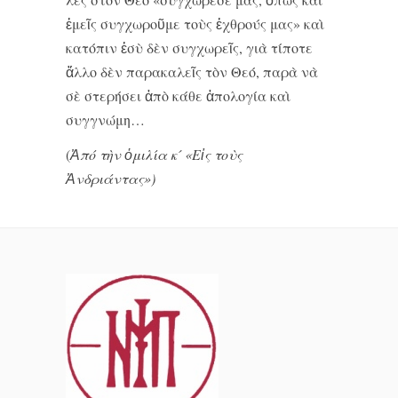
ἐμεῖς συγχωροῦμε τοὺς ἐχθρούς μας» καὶ
κατόπιν ἐσὺ δὲν συγχωρεῖς, γιὰ τίποτε
ἄλλο δὲν παρακαλεῖς τὸν Θεό, παρὰ νὰ
σὲ στερήσει ἀπὸ κάθε ἀπολογία καὶ
συγγνώμη…
(
Ἀπό τὴν ὁμιλία κ´ «Εἰς τοὺς
Ἀνδριάντας»)