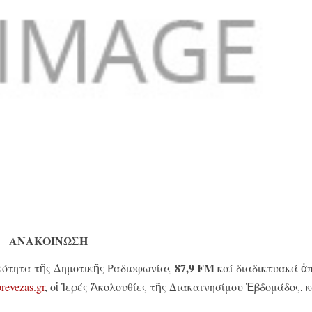
ΑΝΑΚΟΙΝΩΣΗ
87,9
FM
νότητα τῆς Δημοτικῆς Ραδιοφωνίας
καί διαδικτυακά ἀ
evezas.gr
, οἱ Ἱερές Ἀκολουθίες τῆς Διακαινησίμου Ἑβδομάδος, 