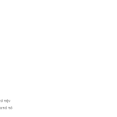
πό τήν
κατά τό