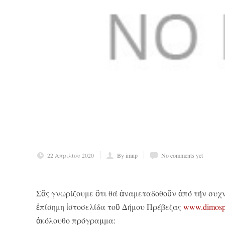
22 Απριλίου 2020
By imnp
No comments yet
Σᾶς γνωρίζουμε ὅτι θά ἀναμεταδοθοῦν ἀπό τήν συχ
ἐπίσημη ἱστοσελίδα τοῦ Δήμου Πρέβεζας
www.dimospr
ἀκόλουθο πρόγραμμα: