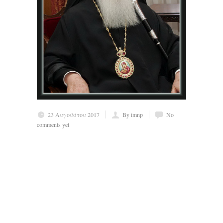
23 Αυγούστου 2017
By imnp
No
comments yet