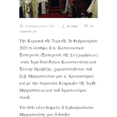
28 Φεβρουαρίου 2023
By imnp
No
comments yet
Τήν Κυριακή τῆς Τυρινῆς 26 Φεβρουαρίου
2023 τελέσθηκε ὁ Α΄ Κατανυκτικός
Ἑσπερινός (Ἑσπερινός τῆς Συγχωρήσεως)
στόν Ἱερό Ναό Ἁγίων Κωνσταντίνου καί
Ἑλένης Πρεβέζης, χοροστατοῦντος τοῦ
Σεβ. Μητροπολίτου μας κ. Χρυσοστόμου
καί μέ τήν παρουσία Κληρικῶν τῆς Ἱερᾶς
Μητροπόλεως καί τοῦ Χριστωνύμου
Λαοῦ.
Τόν θεῖο λόγο ἐκήρυξε ὁ Σεβασμιώτατος
Μητροπολίτης μας ὁ ὁποῖος