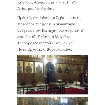
Κανόνος, σύμφωνα μέ τήν τάξη τῆς
Ἁγίας μας Ἐκκλησίας.
Πρός τῆς ἀπολύσεως ὁ Σεβασμιώτατος
Μητροπολίτης μας κ. Χρυσόστομος
ἀνέγνωσε τόν Κατηχητήριο Λόγο ἐπί τῇ
ἐνάρξει τῆς Ἁγίας καί Μεγάλης
Τεσσαρακοστῆς τοῦ Οἰκουμενικοῦ
Πατριάρχου κ. κ. Βαρθολομαίου.