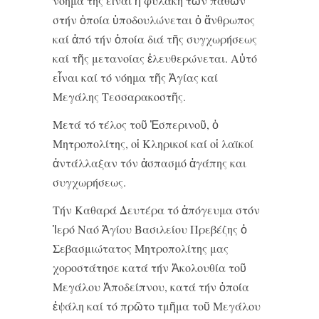
νόημά της εἶναι ἡ φυλακή τῶν παθῶν
στήν ὁποία ὑποδουλώνεται ὁ ἄνθρωπος
καί ἀπό τήν ὁποία διά τῆς συγχωρήσεως
καί τῆς μετανοίας ἐλευθερώνεται. Αὐτό
εἶναι καί τό νόημα τῆς Ἁγίας καί
Μεγάλης Τεσσαρακοστῆς.
Μετά τό τέλος τοῦ Ἑσπερινοῦ, ὁ
Μητροπολίτης, οἱ Κληρικοί καί οἱ λαϊκοί
ἀντάλλαξαν τόν ἀσπασμό ἀγάπης και
συγχωρήσεως.
Τήν Καθαρά Δευτέρα τό ἀπόγευμα στόν
Ἱερό Ναό Ἁγίου Βασιλείου Πρεβέζης ὁ
Σεβασμιώτατος Μητροπολίτης μας
χοροστάτησε κατά τήν Ἀκολουθία τοῦ
Μεγάλου Ἀποδείπνου, κατά τήν ὁποία
ἐψάλη καί τό πρῶτο τμῆμα τοῦ Μεγάλου