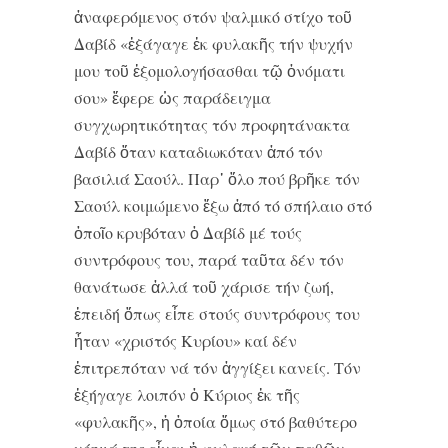
ἀναφερόμενος στόν ψαλμικό στίχο τοῦ
Δαβίδ «ἐξάγαγε ἐκ φυλακῆς τήν ψυχήν
μου τοῦ ἐξομολογήσασθαι τῷ ὀνόματι
σου» ἔφερε ὡς παράδειγμα
συγχωρητικότητας τόν προφητάνακτα
Δαβίδ ὅταν καταδιωκόταν ἀπό τόν
βασιλιά Σαούλ. Παρ᾿ ὅλο πού βρῆκε τόν
Σαούλ κοιμώμενο ἔξω ἀπό τό σπήλαιο στό
ὁποῖο κρυβόταν ὁ Δαβίδ μέ τούς
συντρόφους του, παρά ταῦτα δέν τόν
θανάτωσε ἀλλά τοῦ χάρισε τήν ζωή,
ἐπειδή ὅπως εἶπε στούς συντρόφους του
ἦταν «χριστός Κυρίου» καί δέν
ἐπιτρεπόταν νά τόν ἀγγίξει κανείς. Τόν
ἐξήγαγε λοιπόν ὁ Κύριος ἐκ τῆς
«φυλακῆς», ἡ ὁποία ὅμως στό βαθύτερο