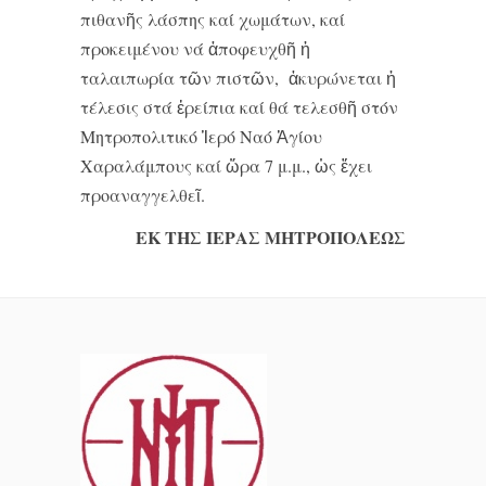
πιθανῆς λάσπης καί χωμάτων, καί
προκειμένου νά ἀποφευχθῆ ἡ
ταλαιπωρία τῶν πιστῶν, ἀκυρώνεται ἡ
τέλεσις στά ἐρείπια καί θά τελεσθῆ στόν
Μητροπολιτικό Ἱερό Ναό Ἁγίου
Χαραλάμπους καί ὥρα 7 μ.μ., ὡς ἔχει
προαναγγελθεῖ.
ΕΚ ΤΗΣ ΙΕΡΑΣ ΜΗΤΡΟΠΟΛΕΩΣ