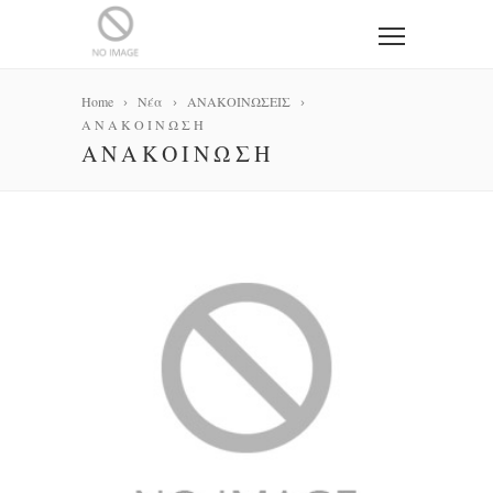
Home
Νέα
ΑΝΑΚΟΙΝΩΣΕΙΣ
Α Ν Α Κ Ο Ι Ν Ω Σ Η
Α Ν Α Κ Ο Ι Ν Ω Σ Η