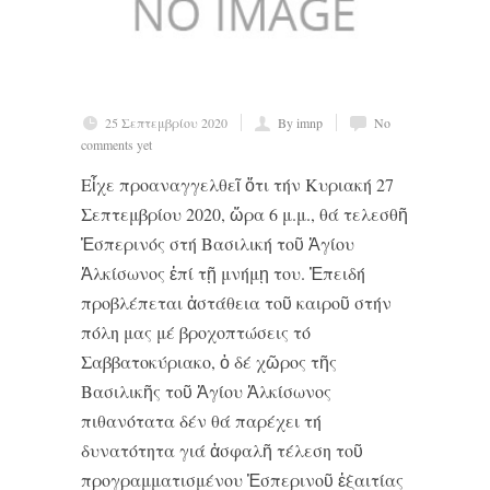
25 Σεπτεμβρίου 2020
By imnp
No
comments yet
Εἶχε προαναγγελθεῖ ὅτι τήν Κυριακή 27
Σεπτεμβρίου 2020, ὥρα 6 μ.μ., θά τελεσθῆ
Ἑσπερινός στή Βασιλική τοῦ Ἁγίου
Ἀλκίσωνος ἐπί τῇ μνήμῃ του. Ἐπειδή
προβλέπεται ἀστάθεια τοῦ καιροῦ στήν
πόλη μας μέ βροχοπτώσεις τό
Σαββατοκύριακο, ὁ δέ χῶρος τῆς
Βασιλικῆς τοῦ Ἁγίου Ἀλκίσωνος
πιθανότατα δέν θά παρέχει τή
δυνατότητα γιά ἀσφαλῆ τέλεση τοῦ
προγραμματισμένου Ἑσπερινοῦ ἐξαιτίας