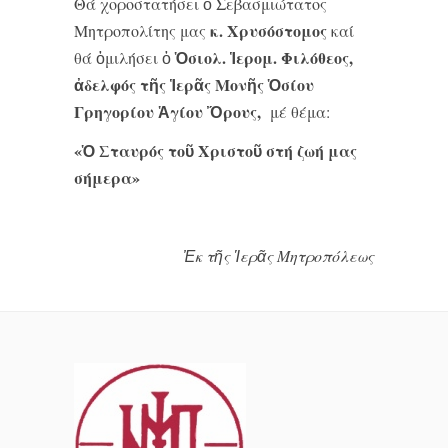
Θά χοροστατήσει ὁ Σεβασμιώτατος
κ. Χρυσόστομος
Μητροπολίτης μας
καί
Ὁσιολ. Ἱερομ.
Φιλόθεος
,
θά ὁμιλήσει ὁ
ἀδελφός τῆς Ἱερᾶς Μονῆς Ὁσίου
Γρηγορίου Ἁγίου Ὄρους,
μέ θέμα:
«Ὁ Σταυρός τοῦ Χριστοῦ στή ζωή μας
σήμερα»
Ἐκ τῆς Ἱερᾶς Μητροπόλεως