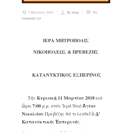
7 Μαρτίου 2018
By imnp
No
comments yet
ΙΕΡ
A
MH
ΤΡΟΠΟΛΙΣ
ΝΙΚΟΠΟΛΕΩΣ & ΠΡΕΒΕΖΗΣ
ΚΑΤΑΝΥΚΤΙΚΟΣ ΕΣΠΕΡΙΝΟΣ
Κυριακή 11 Μαρτίου 2018
Τήν
καί
7:00
Ἁγίου
ὥρα
μ.μ. στόν Ἱερό Ναό
Νικολάου
Δ’
Πρεβέζης θά τελεσθεῖ ὁ
Κατανυκτικός Ἑσπερινός
.