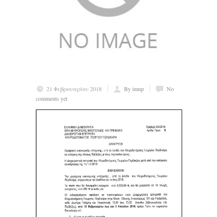
21 Φεβρουαρίου 2018
By imnp
No
comments yet