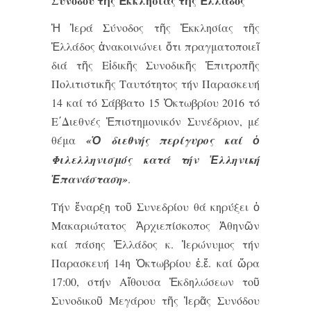
Συνόδου
τῆς Ἐκκλησίας τῆς Ἑλλάδος
Ἡ Ἱερά Σύνοδος τῆς Ἐκκλησίας τῆς
Ἑλλάδος ἀνακοινώνει ὅτι πραγματοποιεῖ
διά τῆς Εἰδικῆς Συνοδικῆς Ἐπιτροπῆς
Πολιτιστικῆς Ταυτότητος τήν Παρασκευή
14 καί τό Σάββατο 15 Ὀκτωβρίου 2016 τό
Ε΄Διεθνές Ἐπιστημονικόν Συνέδριον, μέ
θέμα
«Ὁ διεθνής περίγυρος καί ὁ
Φιλελληνισμός κατά τήν Ἑλληνική
Ἐπανάσταση»
.
Τήν ἔναρξη τοῦ Συνεδρίου θά κηρύξει ὁ
Μακαριώτατος Ἀρχιεπίσκοπος Ἀθηνῶν
καί πάσης Ἑλλάδος κ. Ἱερώνυμος τήν
Παρασκευή 14η Ὀκτωβρίου ἐ.ἔ. καί ὥρα
17:00, στήν Αἴθουσα Ἐκδηλώσεων τοῦ
Συνοδικοῦ Μεγάρου τῆς Ἱερᾶς Συνόδου