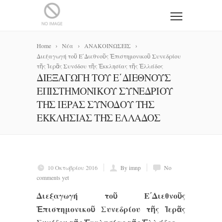
Home
Νέα
ΑΝΑΚΟΙΝΩΣΕΙΣ
Διεξαγωγή τοῦ Ε΄Διεθνοῦς Ἐπιστημονικοῦ Συνεδρίου
τῆς Ἱερᾶς Συνόδου τῆς Ἐκκλησίας τῆς Ἑλλάδος
ΔΙΕΞΑΓΩΓΉ ΤΟΥ͂ Ε΄ΔΙΕΘΝΟΥ͂Σ
ἘΠΙΣΤΗΜΟΝΙΚΟΥ͂ ΣΥΝΕΔΡΊΟΥ
ΤΗ͂Σ ἹΕΡΑ͂Σ ΣΥΝΌΔΟΥ ΤΗ͂Σ
ἘΚΚΛΗΣΊΑΣ ΤΗ͂Σ ἙΛΛΆΔΟΣ
10 Οκτωβρίου 2016
By imnp
No
comments yet
Διεξαγωγή τοῦ Ε΄Διεθνοῦς
Ἐπιστημονικοῦ Συνεδρίου τῆς Ἱερᾶς