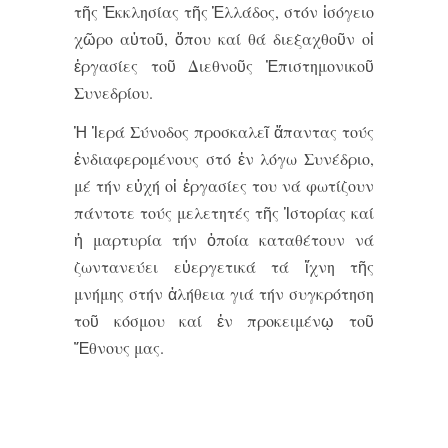
τῆς Ἐκκλησίας τῆς Ἑλλάδος, στόν ἰσόγειο
χῶρο αὐτοῦ, ὅπου καί θά διεξαχθοῦν οἱ
ἐργασίες τοῦ Διεθνοῦς Ἐπιστημονικοῦ
Συνεδρίου.
Ἡ Ἱερά Σύνοδος προσκαλεῖ ἅπαντας τούς
ἐνδιαφερομένους στό ἐν λόγω Συνέδριο,
μέ τήν εὐχή οἱ ἐργασίες του νά φωτίζουν
πάντοτε τούς μελετητές τῆς Ἱστορίας καί
ἡ μαρτυρία τήν ὁποία καταθέτουν νά
ζωντανεύει εὐεργετικά τά ἴχνη τῆς
μνήμης στήν ἀλήθεια γιά τήν συγκρότηση
τοῦ κόσμου καί ἐν προκειμένῳ τοῦ
Ἔθνους μας.