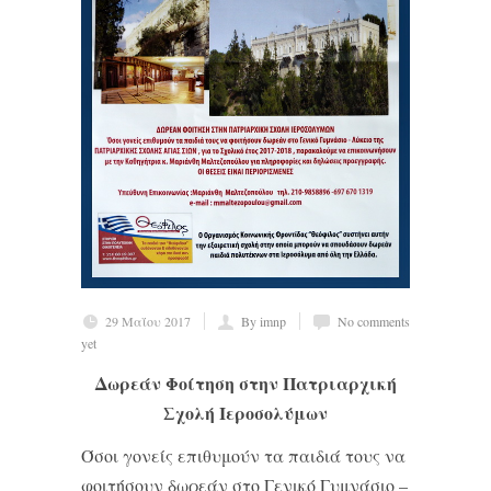
29 Μαΐου 2017
By imnp
No comments
yet
Δωρεάν Φοίτηση στην Πατριαρχική
Σχολή Ιεροσολύμων
Όσοι γονείς επιθυμούν τα παιδιά τους να
φοιτήσουν δωρεάν στο Γενικό Γυμνάσιο –