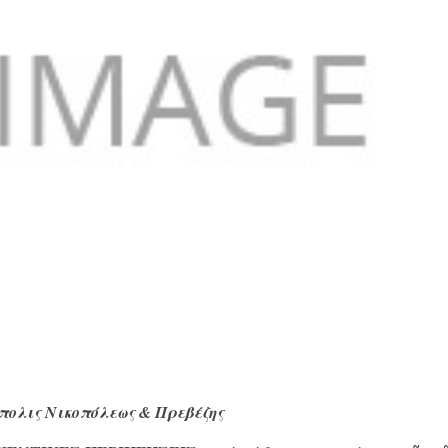
πολις Νικοπόλεως & Πρεβέζης