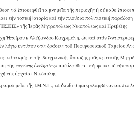
θεση νά ἐπισκεφθεῖ τά μνημεῖα τῆς περιοχῆς ἤ σέ κάθε ἐπισκέ
σει τήν τοπική ἱστορία καί τήν πλούσια πολιτιστική παράδοση
ΓΗΣΕΙΣ»
τῆς Ἱερᾶς Μητροπόλεως Νικοπόλεως καί Πρεβέζης.
χη Ἠπείρου κ.Ἀλέξανδρο Καχριμάνη, ὡς καί στόν Ἀντιπεριφε
 ἐν λόγῳ ἐντύπου στίς δράσεις τοῦ Περιφερειακοῦ Ταμείου Ἀν
τορικά τεκμήρια τῆς διαχρονικῆς ὕπαρξης μιᾶς κραταιῆς Μητρ
άση τῆς
«πρώτης ἐκκλησίας»
πού ἱδρύθηκε, σύμφωνα μέ τήν παρ
χή τῆς ἀρχαίας Νικόπολης.
ρα μνημεῖα τῆς Ι.Μ.Ν.Π., τά ὁποῖα συμπεριλαμβάνονται στό ἔ