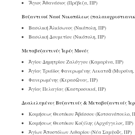
Ἅγιος Ἀθανάσιος (Πρέβεζα, ΠΡ)
Βυζαντινοί Ναοί Νικοπόλεως (παλαιοχριστιανικ
Βασιλική Ἀλκίσωνος (Νικόπολη, ΠΡ)
Βασιλική Δουμετίου (Νικόπολη, ΠΡ)
Μεταβυζαντινές Ἱερές Μονές
Ἁγίου Δημητρίου Ζαλόγγου (Καμαρίνα, ΠΡ)
Ἁγίας Τριάδος Φανερωμένης Λεκατσᾶ (Μυρσίνη,
Φανερωμένης (Κερασῶνας, ΠΡ)
Ἁγίας Πελαγίας (Καστροσυκιά, ΠΡ)
Διαλελυμένες Βυζαντινές & Μεταβυζαντινές Ἱερ
Κοιμήσεως Θεοτόκου Ἀβάσσου (Κοτσανόπουλο, Π
Κοιμήσεως Θεοτόκου Κοζύλης (Αρχάγγελος, ΠΡ)
Ἁγίων Ἀποστόλων Λιθαρίου (Νέα Σαμψοῦς, ΠΡ)