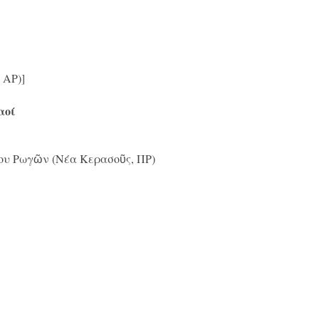
 ΑΡ)]
αοί
ου Ρωγῶν (Νέα Κερασοῦς, ΠΡ)