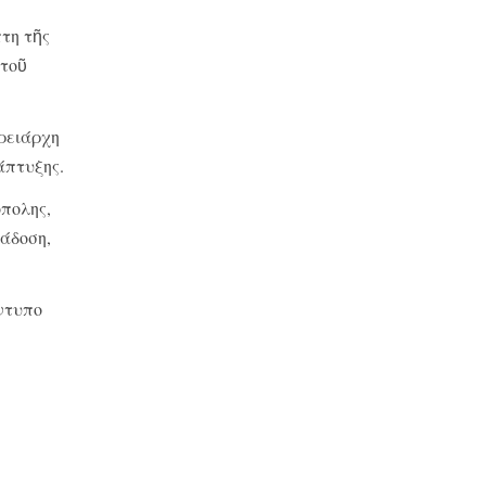
πτη τῆς
 τοῦ
ρειάρχη
άπτυξης.
όπολης,
άδοση,
ντυπο