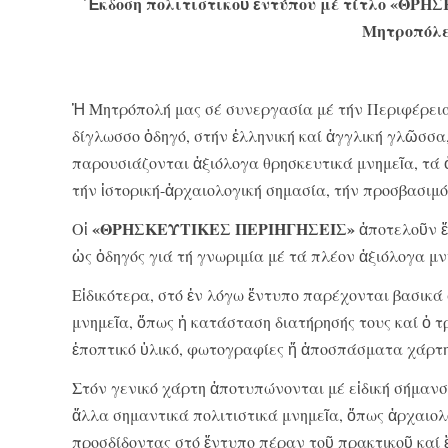
Ἔκδοση πολιτιστικοῦ ἐντύπου μέ τίτλο «ΘΡΗ
Μητροπόλε
Ἡ Μητρόπολή μας σέ συνεργασία μέ τήν Περιφέρεια
δίγλωσσο ὁδηγό, στήν ἑλληνική καί ἀγγλική γλῶσσα,
παρουσιάζονται ἀξιόλογα θρησκευτικά μνημεῖα, τά ὁ
τήν ἱστορική-ἀρχαιολογική σημασία, τήν προσβασιμό
«ΘΡΗΣΚΕΥΤΙΚΕΣ ΠΕΡΙΗΓΗΣΕΙΣ»
Οἱ
ἀποτελοῦν ἕν
ὡς ὁδηγός γιά τή γνωριμία μέ τά πλέον ἀξιόλογα μνη
Εἰδικότερα, στό ἐν λόγω ἔντυπο παρέχονται βασικά
μνημεῖα, ὅπως ἡ κατάσταση διατήρησής τους καί ὁ 
ἐποπτικό ὑλικό, φωτογραφίες ἤ ἀποσπάσματα χάρτη
Στόν γενικό χάρτη ἀποτυπώνονται μέ εἰδική σήμανσ
ἄλλα σημαντικά πολιτιστικά μνημεῖα, ὅπως ἀρχαιολο
προσδίδοντας στό ἔντυπο πέραν τοῦ πρακτικοῦ καί 