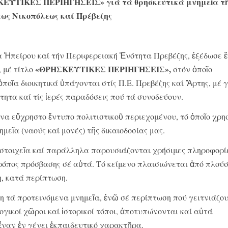
ΣΚΕΥΤΙΚΕΣ ΠΕΡΙΗΓΗΣΕΙΣ» γιά τά θρησκευτικά μνημεῖα τῆ
ως Νικοπόλεως καί Πρέβεζης
 Ἠπείρου καί τήν Περιφερειακή Ἑνότητα Πρεβέζης, ἐξέδωσε 
«ΘΡΗΣΚΕΥΤΙΚΕΣ ΠΕΡΙΗΓΗΣΕΙΣ»,
 μέ τίτλο
στόν ὁποῖο
ποῖα διοικητικά ὑπάγονται στίς Π.Ε. Πρεβέζης καί Ἄρτης, μέ
τητα καί τίς ἱερές παραδόσεις πού τά συνοδεύουν.
α εὔχρηστο ἔντυπο πολιτιστικοῦ περιεχομένου, τό ὁποῖο χρη
μεῖα (ναούς καί μονές) τῆς δικαιοδοσίας μας.
 στοιχεῖα καί παράλληλα παρουσιάζονται χρήσιμες πληροφορίε
τρόπος πρόσβασης σέ αὐτά. Τό κείμενο πλαισιώνεται ἀπό πλούσ
, κατά περίπτωση.
η τά προτεινόμενα μνημεῖα, ἐνῶ σέ περίπτωση πού γειτνιάζου
γικοί χῶροι καί ἱστορικοί τόποι, ἀποτυπώνονται καί αὐτά
ἕναν ἐν γένει ἐκπαιδευτικό χαρακτῆρα.