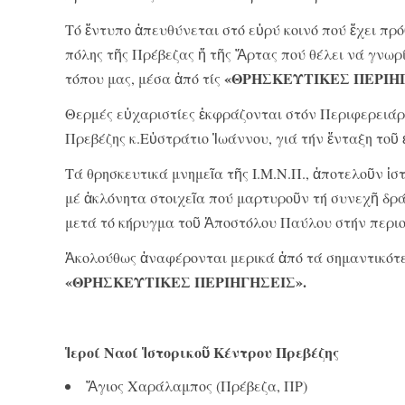
Τό ἔντυπο ἀπευθύνεται στό εὐρύ κοινό πού ἔχει πρό
πόλης τῆς Πρέβεζας ἤ τῆς Ἄρτας πού θέλει νά γνωρί
«ΘΡΗΣΚΕΥΤΙΚΕΣ ΠΕΡΙΗ
τόπου μας, μέσα ἀπό τίς
Θερμές εὐχαριστίες ἐκφράζονται στόν Περιφερειάρ
Πρεβέζης κ.Εὐστράτιο Ἰωάννου, γιά τήν ἔνταξη τοῦ
Τά θρησκευτικά μνημεῖα τῆς Ι.Μ.Ν.Π., ἀποτελοῦν ἱσ
μέ ἀκλόνητα στοιχεῖα πού μαρτυροῦν τή συνεχῆ δρ
μετά τό κήρυγμα τοῦ Ἀποστόλου Παύλου στήν περιο
Ἀκολούθως ἀναφέρονται μερικά ἀπό τά σημαντικότε
«ΘΡΗΣΚΕΥΤΙΚΕΣ ΠΕΡΙΗΓΗΣΕΙΣ».
Ἱεροί Ναοί Ἱστορικοῦ Κέντρου Πρεβέζης
Ἅγιος Χαράλαμπος (Πρέβεζα, ΠΡ)