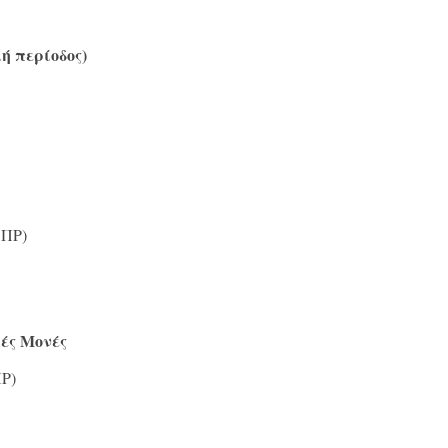
ή περίοδος)
 ΠΡ)
ές Μονές
Ρ)