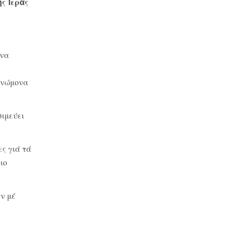
ς Ἱερᾶς
ἕνα
 γνώμονα
σιμεύει
ς γιά τά
ιο
ν μέ