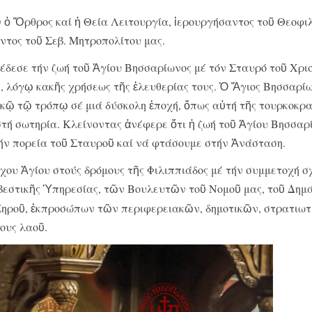
 ὁ Ὄρθρος καί ἡ Θεία Λειτουργία, ἱερουργήσαντος τοῦ Θεοφι
τος τοῦ Σεβ. Μητροπολίτου μας.
έδεσε τήν ζωή τοῦ Ἁγίου Βησσαρίωνος μέ τόν Σταυρό τοῦ Χρι
λόγῳ κακῆς χρήσεως τῆς ἐλευθερίας τους. Ὁ Ἅγιος Βησσαρίω
κῷ τῷ τρόπῳ σέ μιά δύσκολη ἐποχή, ὅπως αὐτή τῆς τουρκοκρα
 στή σωτηρία. Κλείνοντας ἀνέφερε ὅτι ἡ ζωή τοῦ Ἁγίου Βησσαρ
τήν πορεία τοῦ Σταυροῦ καί νά φτάσουμε στήν Ἀνάσταση.
χου Ἁγίου στούς δρόμους τῆς Φιλιππιάδος μέ τήν συμμετοχή σ
βεστικῆς Ὑπηρεσίας, τῶν Βουλευτῶν τοῦ Νομοῦ μας, τοῦ Δημ
Ζηροῦ, ἐκπροσώπων τῶν περιφερειακῶν, δημοτικῶν, στρατιωτ
ους λαοῦ.