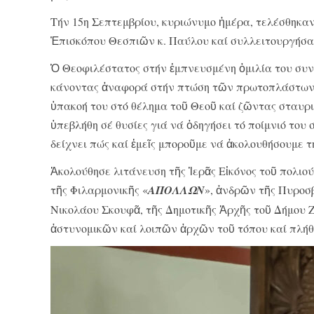
Τήν 15
η
Σεπτεμβρίου, κυριώνυμο ἡμέρα, τελέσθηκαν
Ἐπισκόπου Θεσπιῶν κ. Παύλου καί συλλειτουργήσαν
Ὁ Θεοφιλέστατος στήν ἐμπνευσμένη ὁμιλία του συν
κάνοντας ἀναφορά στήν πτώση τῶν πρωτοπλάστων, 
ὑπακοή του στό θέλημα τοῦ Θεοῦ καί ζῶντας σταυρι
ὑπεβλήθη σέ θυσίες γιά νά ὁδηγήσει τό ποίμνιό του
δείχνει πώς καί ἐμεῖς μποροῦμε νά ἀκολουθήσουμε 
Ἀκολούθησε λιτάνευση τῆς Ἱερᾶς Εἰκόνος τοῦ πολιού
τῆς Φιλαρμονικῆς «
ΑΠΟΛΛΩΝ
», ἀνδρῶν τῆς Πυροσ
Νικολάου Σκουφᾶ, τῆς Δημοτικῆς Ἀρχῆς τοῦ Δήμου 
ἀστυνομικῶν καί λοιπῶν ἀρχῶν τοῦ τόπου καί πλήθ