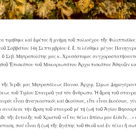
α τιμήθηκε καί ἐφέτος ἡ μνήμη τοῦ πολιούχου τῆς Φιλιππιάδος
τοῦ Σαββάτου 14
η
Σεπτεμβρίου ἐ. ἔ. τελέσθηκε μέγας Πανηγυρ
ε ὁ Σεβ. Μητροπολίτης μας κ. Χρυσόστομος συγχοροστατήσαντ
ηθοῦ Ἐπισκόπου τοῦ Μακαριωτάτου Ἀρχιεπισκόπου Ἀθηνῶν κα
 τῆς Ἱερᾶς μας Μητροπόλεως Πανοσ. Ἀρχιμ. Σίμων Δημογέροντ
σεως τοῦ Τιμίου Σταυροῦ γιά τόν ἄνθρωπο. Ἡ ἄρση τοῦ σταυρ
υρός εἶναι ἀναγκαστικός καί ἀκούσιος, εἴτε εἶναι ἑκούσιος, γί
α συνέδεσε τήν ἄρση τοῦ σταυροῦ μέ τή ζωή τοῦ Ἁγίου Βησσαρ
ς τῆς ἐντολῆς τοῦ Χριστοῦ «εἴ τις θέλει ὀπίσω μου ἐλθεῖν…» 
ταση, πού εἶναι ἡ ζωή τῆς ἀγάπης τοῦ Θεοῦ καί ἐν τέλει ἡ σω