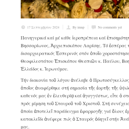
17 Σεπτεμβρίου 2024
By imnp
No comments yet
Πανηγυρικά καί μέ κάθε ἱεροπρέπεια καί ἐπισημότητ
Βησσαρίωνος, Ἀρχιεπισκόπου Λαρίσης. Τό ἑσπέρας 
δισαρχιερατικός Ἑσπερινός στόν ὁποῖο χοροστάτησ
Θεοφιλεστάτου Ἐπισκόπου Θεσπιῶν κ. Παύλου, Βο
Ἑλλάδος κ. Ἱερωνύμου.
Τήν διακονία τοῦ λόγου ἀνέλαβε ὁ Πρωτοσύγκελλος
ὁποῖος ἀναφέρθηκε στή σημασία τῆς ἑορτῆς τῆς ὑψώ
καθενός μας ἐν ἐλευθερίᾳ καί ἀγογγύστως, εἴτε ὁ στα
πρός μίμηση τοῦ Σταυροῦ τοῦ Χριστοῦ. Στή συνέχει
ὁποία ἀποτελεῖ παράδειγμα ἐφαρμογῆς γιά ὅλους ἐμᾶ
κατακλεῖδι ἀνέφερε πώς ὁ Σταυρός ὁδηγεῖ στήν Ἀνάσ
μας.