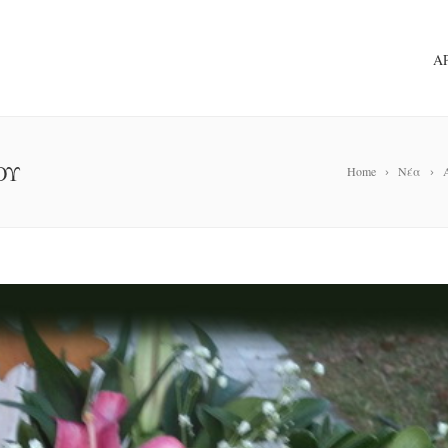
Α
ΟΥ
Home
Νέα