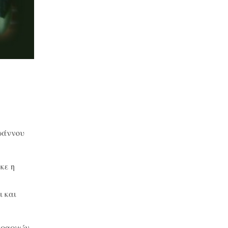
Ιωάννου
κε η
ι και
εραρχών.