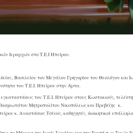
ιών Ιεραρχών στο Τ.Ε.Ι Ηπείρου.
δείας, Βασιλείου του Μεγάλου Γρηγορίου του Θεολόγου και 
νότητα του Τ.Ε.Ι. Ηπείρου στην Άρτα.
ς εγκαταστάσεις του Τ.Ε.Ι. Ηπείρου στους Κωστακιούς, τελέστη
εβασμιωτάτου Μητροπολίτου Νικοπόλεως και Πρεβέζης κ.
ίρου κ. Αναστάσιος Τσίνας, καθηγητές, διοικητικοί υπάλληλο
θηκε το Μήνυμα της Ιεράς Συνόδου για την Εορτή των Τριών Ι