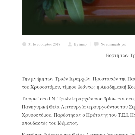
31 Ιανουαρίου 2018
By imnp
No comments yet
Εορτή των Τρ
Την μνήμη των Τριών Ιεραρχών, Προστατών της Παι
του Χρυσοστόμου, τίμησε δεόντως η Ακαδημαική Κοι
Το πρωί στο Ι.Ν. Τριών Ιεραρχών που βρίσκεται στι
Πανηγυρική Θεία Λειτουργία ιερουργούντος του Σ
Χρυσοστόμου. Παρέστησαν ο Πρύτανης του Τ.Ε.Ι. Ηπε
σπουδαστές του Ιδύματος.
Κατά την διάρκεια της Θείας Λειτουργίας αναγνώσ