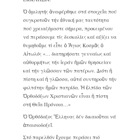
Ὁ ὁμιλητής ἀναφέρθηκε στά στοιχεῖα πού
συγκροτοῦν τήν ἐθνική μας ταυτότητα
πού χρειαζόμαστε σήμερα, προκειμένου
νά περάσουμε τίς δυσκολίες καί αξίζει να
θυμηθοῦμε τί εἶπε ὁ Ἅγιος Κοσμᾶς ὁ
Αἰτωλός «… διατηρήσατε γενναίως καί
αὐθορμήτως τήν ἱεράν ἡμῶν θρησκείαν
καί τήν γλῶσσαν τῶν πατέρων. Διότι ἡ
πίστη καί ἡ γλῶσσα, αὐτά συντηροῦν τήν
φιλτάτην ἡμῶν πατρίδα. Ἡ ἐλπίδα τῶν
Ὀρθοδόξων Χριστιανῶν εἶναι ἡ πίστη
στή Θεῖα Πρόνοια…»
Ὁ Ὀρθόδοξος Ἕλληνας δέν δικαιοῦται νά
ἀπαισιοδοξεῖ.
Στό παρελθόν ἔχουμε περάσει πιό