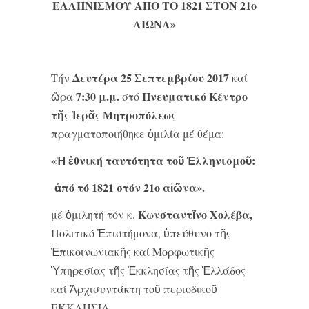
ΕΛΛΗΝΙΣΜΟΥ ΑΠΟ ΤΟ 1821 ΣΤΟΝ 21ο
ΑΙΩΝΑ»
Δευτέρα 25 Σεπτεμβρίου 2017
Τήν
καί
7:30
μ.μ.
Πνευματικό Κέντρο
ὥρα
στό
τῆς Ἱερᾶς Μητροπόλεως
πραγματοποιήθηκε ὁμιλία μέ θέμα:
«Ἡ ἐθνική ταυτότητα τοῦ Ἑλληνισμοῦ:
ἀπό τό 1821 στόν 21
ο
αἰῶνα».
Κωνσταντῖνο Χολέβα
,
μέ ὁμιλητή τόν κ.
Πολιτικό Ἐπιστήμονα, ὑπεύθυνο τῆς
Ἐπικοινωνιακῆς καί Μορφωτικῆς
Ὑπηρεσίας τῆς Ἐκκλησίας τῆς Ἑλλάδος
καί Ἀρχισυντάκτη τοῦ περιοδικοῦ
ΕΚΚΛΗΣΙΑ.