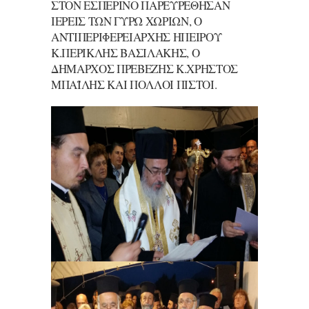
ΣΤΌΝ ἙΣΠΕΡΙΝΌ ΠΑΡΕΥΡΈΘΗΣΑΝ
ἹΕΡΕΙ͂Σ ΤΩ͂Ν ΓΎΡΩ ΧΩΡΙΩ͂Ν, Ὁ
ἈΝΤΙΠΕΡΙΦΕΡΕΙΆΡΧΗΣ ἨΠΕΊΡΟΥ
Κ.ΠΕΡΙΚΛΗ͂Σ ΒΑΣΙΛΆΚΗΣ, Ὁ
ΔΉΜΑΡΧΟΣ ΠΡΕΒΈΖΗΣ Κ.ΧΡΗ͂ΣΤΟΣ
ΜΠΑΪ́ΛΗΣ ΚΑΊ ΠΟΛΛΟΊ ΠΙΣΤΟΊ.