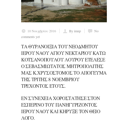
10 Νοεμβρίου 2016
By imnp
No
comments yet
ΤΆ ΘΥΡΑΝΟΊΞΙΑ ΤΟΥ͂ ΝΕΌΔΜΗΤΟΥ
ἹΕΡΟΥ͂ ΝΑΟΥ͂ ἈΓΊΟΥ ΝΕΚΤΑΡΊΟΥ ΚΆΤΩ
ΚΟΤΣΑΝΌΠΟΥΛΟΥ ΛΟΎΡΟΥ ἘΤΈΛΕΣΕ
Ὁ ΣΕΒΑΣΜΙΏΤΑΤΟΣ ΜΗΤΡΟΠΟΛΊΤΗΣ
ΜΑΣ Κ.ΧΡΥΣΌΣΤΟΜΟΣ ΤΌ ἈΠΌΓΕΥΜΑ
ΤΗ͂Σ ΤΡΊΤΗΣ 8 ΝΟΕΜΒΡΊΟΥ
ΤΡΈΧΟΝΤΟΣ ἜΤΟΥΣ.
ἘΝ ΣΥΝΕΧΕΊΑ ΧΟΡΟΣΤΆΤΗΣΕ ΣΤΌΝ
ἙΣΠΕΡΙΝΌ ΤΟΥ͂ ΠΑΝΗΓΥΡΊΖΟΝΤΟΣ
ἹΕΡΟΥ͂ ΝΑΟΥ͂ ΚΑΊ ΚΉΡΥΞΕ ΤΌΝ ΘΕΙ͂Ο
ΛΌΓΟ.