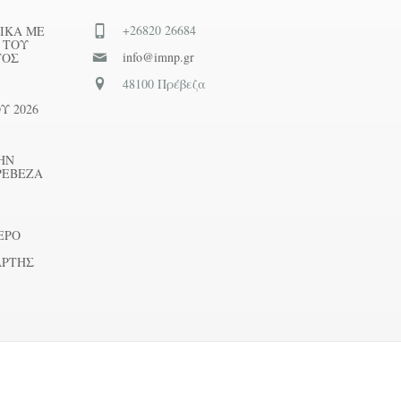
+26820 26684
ΙΚΑ ΜΕ
 ΤΟΥ
info@imnp.gr
ΤΟΣ
48100 Πρέβεζα
Υ 2026
ΗΝ
ΡΕΒΕΖΑ
ΕΡΟ
ΑΡΤΗΣ