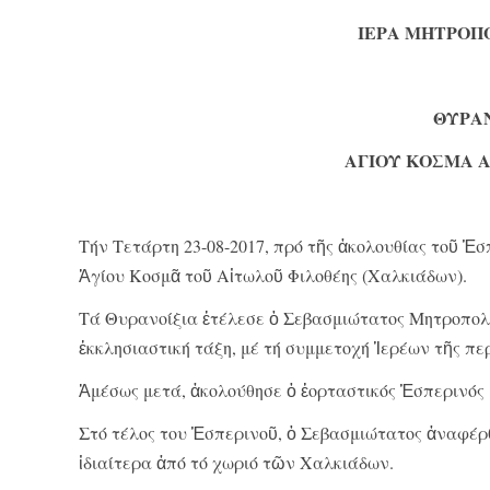
ΙΕΡΑ ΜΗΤΡΟΠ
ΘΥΡΑ
ΑΓΙΟΥ ΚΟΣΜΑ Α
Τήν Τετάρτη 23-08-2017, πρό τῆς ἀκολουθίας τοῦ Ἑ
Ἁγίου Κοσμᾶ τοῦ Αἰτωλοῦ Φιλοθέης (Χαλκιάδων).
Τά Θυρανοίξια ἐτέλεσε ὁ Σεβασμιώτατος Μητροπολί
ἐκκλησιαστική τάξη, μέ τή συμμετοχή Ἱερέων τῆς π
Ἀμέσως μετά, ἀκολούθησε ὁ ἑορταστικός Ἑσπερινός 
Στό τέλος του Ἑσπερινοῦ, ὁ Σεβασμιώτατος ἀναφέρ
ἰδιαίτερα ἀπό τό χωριό τῶν Χαλκιάδων.