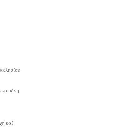
εκκλησίου
λεπομένη
χή καί