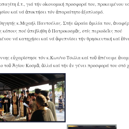
αγίτη ἐ.τ., γιά τήν οἰκονομική προσφορά του, προκειμένου ν
σίου καί νά ἀποκτήσει τόν ἀπαραίτητο ἐξοπλισμό.
αθηγητής κ.Μιχαήλ Παντούλας. Στήν ὡραία ὁμιλία του, ἀναφέ
ς κόπους πού ὑπεβλήθη ὁ Πατροκοσμᾶς, στίς περιοδεῖες πού
ένου νά κατηχήσει καί νά ἀφυπνίσει τήν θρησκευτική καί ἐθν
άννης εὐχαρίστησε τόν κ.Κων/νο Τσώλα καί τοῦ ἀπένειμε ἀναμ
ο τοῦ Ἁγίου Κοσμᾶ, ἀλλά καί τήν ἐν γένει προσφορά του στό χ