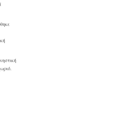
ά
ρθηκε
ική
νηστική
ωριό.