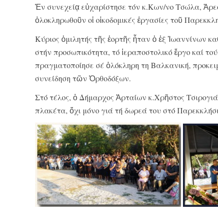
Ἐν συνεχείᾳ εὐχαρίστησε τόν κ.Κων/νο Τσώλα, Ἀρεοπ
ὁλοκληρωθοῦν οἱ οἰκοδομικές ἐργασίες τοῦ Παρεκκλη
Κύριος ὁμιλητής τῆς ἑορτῆς ἦταν ὁ ἐξ Ἰωαννίνων κ
στήν προσωπικότητα, τό ἱεραποστολικό ἔργο καί τού
πραγματοποίησε σέ ὁλόκληρη τη Βαλκανική, προκειμ
συνείδηση τῶν Ὀρθοδόξων.
Στό τέλος, ὁ Δήμαρχος Ἀρταίων κ.Χρῆστος Τσιρογι
πλακέτα, ὄχι μόνο γιά τή δωρεά του στό Παρεκκλήσι