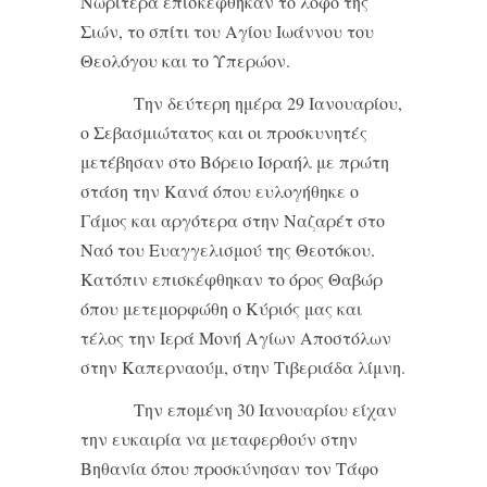
Νωρίτερα επισκέφθηκαν το λόφο της
Σιών, το σπίτι του Αγίου Ιωάννου του
Θεολόγου και το Υπερώον.
Την δεύτερη ημέρα 29 Ιανουαρίου,
ο Σεβασμιώτατος και οι προσκυνητές
μετέβησαν στο Βόρειο Ισραήλ με πρώτη
στάση την Κανά όπου ευλογήθηκε ο
Γάμος και αργότερα στην Ναζαρέτ στο
Ναό του Ευαγγελισμού της Θεοτόκου.
Κατόπιν επισκέφθηκαν το όρος Θαβώρ
όπου μετεμορφώθη ο Κύριός μας και
τέλος την Ιερά Μονή Αγίων Αποστόλων
στην Καπερναούμ, στην Τιβεριάδα λίμνη.
Την επομένη 30 Ιανουαρίου είχαν
την ευκαιρία να μεταφερθούν στην
Βηθανία όπου προσκύνησαν τον Τάφο