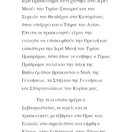
Ιερό Προσκύνημα συνεχίστηκε στις Ιερές
Μονές του Τιμίου Σταυρού και του
Συμεών του Θεοδόχου στο Καταμόνας,
όπου υπάρχει και ο Τάφος του Αγίου.
Έπειτα οι προσκυνητές είχαν την
ευλογία να επισκεφθούν την Ορεινή και
ειδικότερα την Ιερά Μονή του Τιμίου
Προδρόμου, τόπο όπου γεννήθηκε ο Τίμιος
Πρόδρομος αλλά και την πόλη της
Βηθλεέμ όπου βρίσκονται ο Ναός της
Γεννήσεως, το Σπήλαιο της Γεννήσεως
και Σπαργανώσεως του Κυρίου μας.
Την τελευταία ημέρα ο
Σεβασμιώτατος, οι ιερείς και οι
προσκυνητές μετέβησαν στο Όρος των
Ελαιών, στο σημείο όπου ανελήφθη ο
Κύριος, στην Γεθσημανή, στον Τάφο της