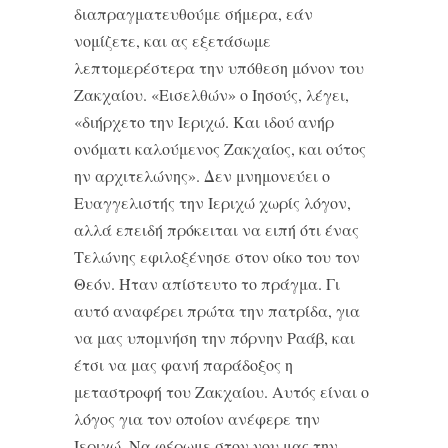
διαπραγματευθούμε σήμερα, εάν
νομίζετε, και ας εξετάσωμε
λεπτομερέστερα την υπόθεση μόνον του
Ζακχαίου. «Εισελθών» ο Ιησούς, λέγει,
«διήρχετο την Ιεριχώ. Και ιδού ανήρ
ονόματι καλούμενος Ζακχαίος, και ούτος
ην αρχιτελώνης». Δεν μνημονεύει ο
Ευαγγελιστής την Ιεριχώ χωρίς λόγον,
αλλά επειδή πρόκειται να ειπή ότι ένας
Τελώνης εφιλοξένησε στον οίκο του τον
Θεόν. Ήταν απίστευτο το πράγμα. Γι
αυτό αναφέρει πρώτα την πατρίδα, για
να μας υπομνήση την πόρνην Ραάβ, και
έτσι να μας φανή παράδοξος η
μεταστροφή του Ζακχαίου. Αυτός είναι ο
λόγος για τον οποίον ανέφερε την
Ιεριχώ. Να φέρωμε στον νου μας την