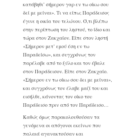
κατάβηθι’ σήμερον γαρ εν τω οίκω σου
δεί με μείναι». Τι να είπω; Παράδεισος
έγινε η οικία του τελώνου. Ό,τι βλέπω
στην περίπτωση του ληστού, το ίδιο και
τώρα στον Ζακχαίον. Είπε στον ληστή
«Σήμερον μετ’ εμού έση εν τω
Παραδείσω», και συγχρόνως τον
παρέλαβε από το ξύλο και τον έβαλε
στον Παράδεισον. Είπε στον Ζακχαίο.
«Σήμερον εν τω οίκω σου δει με μείναι»,
και συγχρόνως τον έλαβε μαζί του και
εισήλθε, κάνοντας τον οίκο του
Παράδεισο πριν από τον Παράδεισο…
Καθώς όμως παρακολουθούσαν τα
γενόμενα οι απόγονοι εκείνων που
παλαιά αγανακτούσαν και