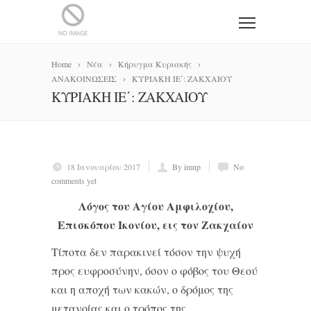
Home
Νέα
Κήρυγμα Κυριακής
ΑΝΑΚΟΙΝΩΣΕΙΣ
ΚΥΡΙΑΚΗ ΙΕ΄: ΖΑΚΧΑΙΟΥ
ΚΥΡΙΑΚΗ ΙΕ΄: ΖΑΚΧΑΙΟΥ
18 Ιανουαρίου 2017
By imnp
No
comments yet
Λόγος του Αγίου Αμφιλοχίου,
Επισκόπου Ικονίου, εις τον Ζακχαίον
Τίποτα δεν παρακινεί τόσον την ψυχή
προς ευφροσύνην, όσον ο φόβος του Θεού
και η αποχή των κακών, ο δρόμος της
μετανοίας και ο τρόπος της