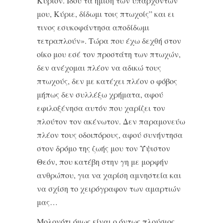
Κυριον. Ιδού τα ημίση των υπαρχόντων
μου, Κύριε, δίδωμι τοις πτωχοίς” και ει
τινος εσυκοφάντησα αποδίδωμι
τετραπλούν». Τώρα που έχω δεχθή στον
οίκο μου εσέ τον προστάτη των πτωχών,
δεν ανέχομαι πλέον να αδικώ τους
πτωχούς, δεν με κατέχει πλέον ο φόβος
μήπως δεν συλλέξω χρήματα, αφού
εφιλοξένησα αυτόν που χαρίζει τον
πλούτον τον ακένωτον. Δεν παραμονεύω
πλέον τους οδοιπόρους, αφού συνήντησα
στον δρόμο της ζωής μου τον Ύψιστον
Θεόν, που κατέβη στην γη με μορφήν
ανθρώπου, για να χαρίση αμνηστεία και
να σχίση το χειρόγραφον των αμαρτιών
μας…
Μολονότι όμως είναι ο όντως πλούσιος,