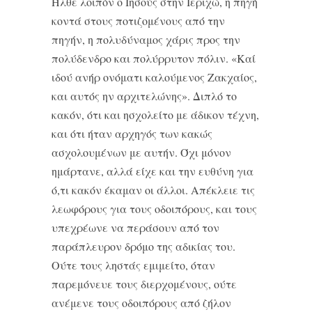
Ήλθε λοιπόν ο Ιησούς στην Ιεριχώ, η πηγή
κοντά στους ποτιζομένους από την
πηγήν, η πολυδύναμος χάρις προς την
πολύδενδρο και πολύρρυτον πόλιν. «Καί
ιδού ανήρ ονόματι καλούμενος Ζακχαίος,
και αυτός ην αρχιτελώνης». Διπλό το
κακόν, ότι και ησχολείτο με άδικον τέχνη,
και ότι ήταν αρχηγός των κακώς
ασχολουμένων με αυτήν. Όχι μόνον
ημάρτανε, αλλά είχε και την ευθύνη για
ό,τι κακόν έκαμαν οι άλλοι. Απέκλειε τις
λεωφόρους για τους οδοιπόρους, και τους
υπεχρέωνε να περάσουν από τον
παράπλευρον δρόμο της αδικίας του.
Ούτε τους ληστάς εμιμείτο, όταν
παρεμόνευε τους διερχομένους, ούτε
ανέμενε τους οδοιπόρους από ζήλον