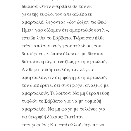
δίκαιον; Όταν εθεράπευσε τον εκ
γενετής τυφλό, τον απεκαλέσατε
αμαρτωλό, λέγοντας «δος δόξαν τω Θεώ.
Ημείς γαρ οίδαμεν ότι αμαρτωλός εστίν»,
επειδη λύει το Σάββατο. Τώρα που ήλθε
κάτω από την στέγη του τελώνου, τον
διασύρετε ενώπιον όλων ως μη δίκαιον,
διότι συντρώγει αναξίως με αμαρτωλούς.
Αν θεραπεύση τυφλόν, τον λέγετε
αμαρτωλόν, αν συμφάγη με αμαρτωλούς
τον διασύρετε, ότι συντρώγει αναξίως με
αμαρτωλούς. Τι λοιπόν; Να μη θεραπεύση
τυφλόν το Σάββατο για να μη νομισθή
αμαρτωλός; Να μη φάγη με τελώνες για
να θεωρηθή δίκαιος; Γιατί τον
κατηγορείτε; Και πού αλλού έπρεπε να