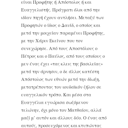
είναι Προφήτης ή Απόστολος ή και
Ευαγγελιστής. Πράγματι όλοι από την
ιδίαν πηγή έχουν αντλήσει. Μεταξύ των
Προφητών ο ίδιος ο Δαυίδ, ο οποίος και
μετά την μοιχείαν παραμένει Προφήτης,
με την Χάριν Εκείνου που τον
συνεχώρησε. Από τους Αποστόλους ο
Πέτρος και ο Παύλος, από τους οποίους ο
μεν ένας έχει «τας κλεις της βασιλείας»
μετά την άρνησιν, ο δε άλλος κατέστη
Απόστολος των εθνών μετά την δίωξη,
μετατρέποντας τον ιουδαϊκόν ζήλον σε
ευαγγελικόν τρόπο. Και μέσα στα
Ευαγγέλια εγνώρισα σωζόμενον
τελώνην, όχι μόνο τον Ματθαίον, αλλά
μαζί μ’ αυτόν και άλλους δύο. Ο ένας από
αυτούς, προσευχόμενος και κτυπώντας