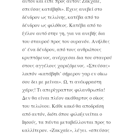
αυτόν και είπε προς αυτόν: Ζακχαίε,
σπεύσας κατάβηθι». Έχεις ανεβεί στο
δένδρον ως τελώνης, κατέβα από το
δένδρον ως φιλόθεος. Κατέβα από το
ξύλον αυτό στην γη, για να ανεβής δια
του σταυρού προς τον ουρανόν. Ανήλθες
σ’ ένα δένδρον, από τους ανθρώπους
κρυπτόμενος, ανέρχεσαι δια του σταυρού
στους αγγέλους χαριζόμενος. «Σπεύσας»
λοιπόν «κατάβηθι’ σήμερον γαρ εν οίκω
σου δει με μείναι». Ω, τι ανέκφραστη
χάρις! Τι απερίγραπτος φιλανθρωπία!
Δεν θα είναι πλέον ακάθαρτος ο οίκος
του τελώνου. Κάθε κακό θα αποδράση
από αυτόν, διότι όπου φιλοξενείται ο
Ιησούς, τα πάντα μεταβάλλονται προς το
καλλίτερον. «Ζακχαίε», λέγει. «σπεύσας