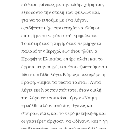
εύσκιοι φοίνικες με την τόσην χάρη τους
εξεδύοντο την στολή των φύλλων και,
για να το ειπούμε με ένα λόγον,
ο,τιδήποτε είχε την ατυχία να έλθη σε
επαφή με το νερόν αυτό, ερημώνετο.
Τοιαύτη ήταν η πηγή, όταν περιήρχετο
παλαιά την Ιεριχώ, έως ότου ήλθεν ο
Προφήτης Ελισαίος, επήρε αλάτι και το
έρριψε στην πηγή, και έτσι εζωοποίησε τα
ύδατα. «Τάδε λέγει Κύριος», αναφέρει η
Γραφή. «ίαμαι τα ύδατα ταύτα». Αυτά
λέγει εκείνος που πάντοτε, όταν ομιλή,
τον λόγο του τον κάνει έργο: «Να μη
προέλθη πλέον από σας άγονος και
στείρα», είπε, και το νερό μετεβλήθη, και
οι γαστέρες άρχισαν να ωδίνουν, και η γη
να βλαστάνη, και οι άμπελοι να θάλλουν,