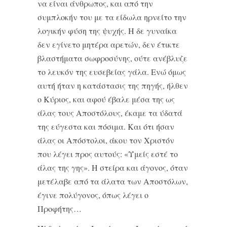
να είναι άνθρωπος, και από την
συμπλοκήν του με τα είδωλα ηρνείτο την
λογικήν φύση της ψυχής. Η δε γυναίκα
δεν εγίνετο μητέρα αρετών, δεν έτικτε
βλαστήματα σωφροσύνης, ούτε ανέβλυζε
το λευκόν της ευσεβείας γάλα. Ενώ όμως
αυτή ήταν η κατάστασις της πηγής, ήλθεν
ο Κύριος, και αφού έβαλε μέσα της ως
άλας τους Αποστόλους, έκαμε τα ύδατά
της εύγεστα και πόσιμα. Και ότι ήσαν
άλας οι Απόστολοι, άκου τον Χριστόν
που λέγει προς αυτούς: «Υμείς εστέ το
άλας της γης». Η στείρα και άγονος, όταν
μετέλαβε από τα άλατα των Αποστόλων,
έγινε πολύγονος, όπως λέγει ο
Προφήτης…