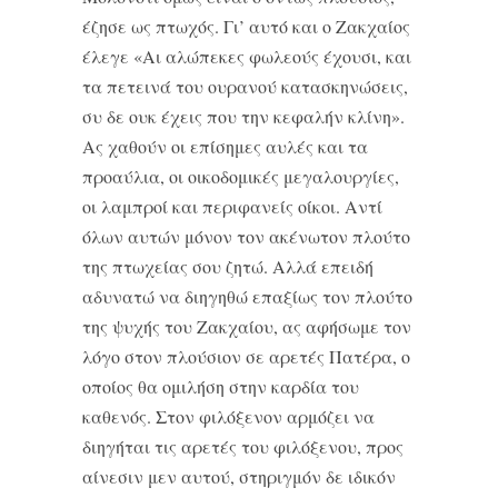
έζησε ως πτωχός. Γι’ αυτό και ο Ζακχαίος
έλεγε «Αι αλώπεκες φωλεούς έχουσι, και
τα πετεινά του ουρανού κατασκηνώσεις,
συ δε ουκ έχεις που την κεφαλήν κλίνη».
Ας χαθούν οι επίσημες αυλές και τα
προαύλια, οι οικοδομικές μεγαλουργίες,
οι λαμπροί και περιφανείς οίκοι. Αντί
όλων αυτών μόνον τον ακένωτον πλούτο
της πτωχείας σου ζητώ. Αλλά επειδή
αδυνατώ να διηγηθώ επαξίως τον πλούτο
της ψυχής του Ζακχαίου, ας αφήσωμε τον
λόγο στον πλούσιον σε αρετές Πατέρα, ο
οποίος θα ομιλήση στην καρδία του
καθενός. Στον φιλόξενον αρμόζει να
διηγήται τις αρετές του φιλόξενου, προς
αίνεσιν μεν αυτού, στηριγμόν δε ιδικόν