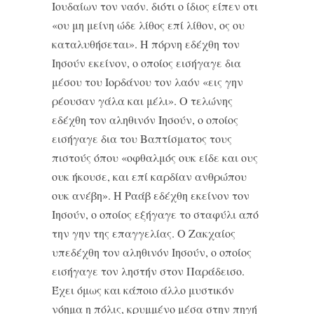
Ιουδαίων τον ναόν. διότι ο ίδιος είπεν οτι
«ου μη μείνη ώδε λίθος επί λίθον, ος ου
καταλυθήσεται». Η πόρνη εδέχθη τον
Ιησούν εκείνον, ο οποίος εισήγαγε δια
μέσου του Ιορδάνου τον λαόν «εις γην
ρέουσαν γάλα και μέλι». Ο τελώνης
εδέχθη τον αληθινόν Ιησούν, ο οποίος
εισήγαγε δια του Βαπτίσματος τους
πιστούς όπου «οφθαλμός ουκ είδε και ους
ουκ ήκουσε, και επί καρδίαν ανθρώπου
ουκ ανέβη». Η Ραάβ εδέχθη εκείνον τον
Ιησούν, ο οποίος εξήγαγε το σταφύλι από
την γην της επαγγελίας. Ο Ζακχαίος
υπεδέχθη τον αληθινόν Ιησούν, ο οποίος
εισήγαγε τον ληστήν στον Παράδεισο.
Έχει όμως και κάποιο άλλο μυστικόν
νόημα η πόλις, κρυμμένο μέσα στην πηγή