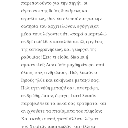
παρεπονούντο για την πηγήν, οι
άγευστοι της θείας δυνάμεως και
αγαθότητος, σαν να ελυπούντο για την
σωτηρία του αρχιτελώνου, εγόγγυζαν
μέσα τους λέγοντες ότι «παρά αμαρτωλώ
ανδρί εισήλθεν καταλύσαι». Ω, εργάτες
της καταφρονήσεως, και γεωργοί της
ραθυμίας! Σεις τι είσθε, δίκαιοι ή
αμαρτωλοί; Δεν είσθε μοχθηρότεροι από
όλους τους ανθρώπους; Πώς λοιπόν ο
Ιησούς ήλθε και εσκήνωσε μεταξύ σας;
Πώς εγεννήθη μεταξύ σας, ανετράφη,
ανδρώθη, έπιεν, έφαγε; Γιατί λοιπόν
παραβλέπετε τα ιδικά σας τραύματα, και
ανιχνεύετε τα πταίσματα του πλησίον;
Και εκτός αυτού, γιατί άλλοτε λέγετε
τον Χριστόν αμαρτωλόν, και άλλοτε