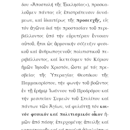
δου «Ἀ­πο­στο­λή τῆς Ἐκ­κλη­σί­ας»), προ­σκα­
λοῦ­μεν πάν­τας εἰς ἐ­πι­στρά­τευ­σιν δυ­νά­
προ­σευ­χῆς,
με­ων, καί ἰ­δι­αι­τέ­ρως τῆς
εἰς
τόν ἀ­γῶ­να δι­ά τήν προ­στα­σί­αν τοῦ πε­ρι­
βάλ­λον­τος ὑ­πό τήν εὐ­ρυ­τέ­ραν ἔν­νοι­αν
αὐ­τοῦ, ἤ­τοι ὡς ἁρ­μο­νι­κήν σύ­ζευ­ξιν φυ­σι­
κοῦ καί ἀν­θρω­πο­γε­νοῦς πο­λι­τι­στι­κοῦ πε­
ρι­βάλ­λον­τος, καί ἱ­κε­τεύ­ο­μεν τόν Κύ­ρι­ον
ἡ­μῶν Ἰ­η­σοῦν Χρι­στόν, ὥ­στε μέ τάς πρε­
σβεί­ας τῆς Ὑ­πε­ρα­γί­ας Θε­ο­τό­κου τῆς
Παμ­μα­κα­ρί­στου, τήν φω­νήν τοῦ βο­ῶν­τος
ἐν τῇ ἐ­ρή­μῳ Ἰ­ω­άν­νου τοῦ Προ­δρό­μου καί
τήν με­σι­τεί­αν Συ­με­ών τοῦ Στυ­λί­του καί
κοι­
πάν­των τῶν Ἁ­γί­ων, νά φυ­λάτ­τῃ τόν
νόν φυ­σι­κόν καί πο­λι­τι­σμι­κόν οἶ­κον
ἡ­
μῶν ἀ­πό πά­σης ἐ­περ­χο­μέ­νης ἀ­πει­λῆς καί
κα­τα­στρο­φῆς καί νά πα­ρέ­χῃ ἀ­δι­α­λεί­πτως