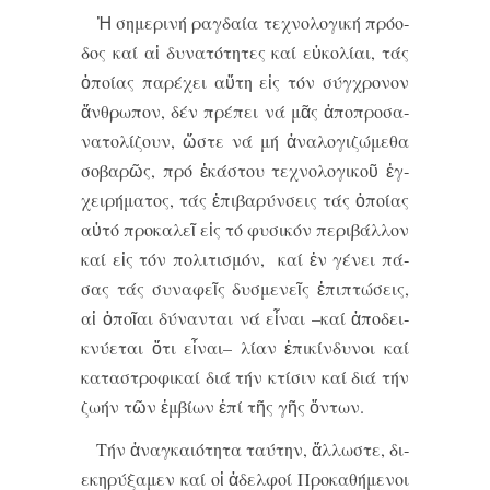
Ἡ ση­με­ρι­νή ρα­γδαί­α τε­χνο­λο­γι­κή πρό­ο­
δος καί αἱ δυ­να­τό­τη­τες καί εὐ­κο­λί­αι, τάς
ὁ­ποί­ας πα­ρέ­χει αὕ­τη εἰς τόν σύγ­χρο­νον
ἄν­θρω­πον, δέν πρέ­πει νά μᾶς ἀ­πο­προ­σα­
να­το­λί­ζουν, ὥ­στε νά μή ἀ­να­λο­γι­ζώ­με­θα
σο­βα­ρῶς, πρό ἑ­κά­στου τε­χνο­λο­γι­κοῦ ἐγ­
χει­ρή­μα­τος, τάς ἐ­πι­βα­ρύν­σεις τάς ὁ­ποί­ας
αὐ­τό προ­κα­λεῖ εἰς τό φυ­σι­κόν πε­ρι­βάλ­λον
καί εἰς τόν πο­λι­τι­σμόν, καί ἐν γέ­νει πά­
σας τάς συ­να­φεῖς δυ­σμε­νεῖς ἐ­πι­πτώ­σεις,
αἱ ὁ­ποῖ­αι δύ­ναν­ται νά εἶ­ναι –καί ἀ­πο­δει­
κνύ­ε­ται ὅ­τι εἶ­ναι– λί­αν ἐ­πι­κίν­δυ­νοι καί
κα­τα­στρο­φι­καί δι­ά τήν κτί­σιν καί δι­ά τήν
ζω­ήν τῶν ἐμ­βί­ων ἐ­πί τῆς γῆς ὄν­των.
Τήν ἀ­ναγ­και­ό­τη­τα ταύ­την, ἄλ­λω­στε, δι­
ε­κη­ρύ­ξα­μεν καί οἱ ἀ­δελ­φοί Προ­κα­θή­με­νοι