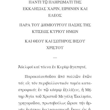
ΠΑΝΤΙ Τῼ ΠΛΗΡΩΜΑΤΙ ΤΗΣ
ΕΚΚΛΗΣΙΑΣ ΧΑΡΙΝ, ΕΙΡΗΝΗΝ ΚΑΙ
ΕΛΕΟΣ
ΠΑΡΑ ΤΟΥ ΔΗΜΙΟΥΡΓΟΥ ΠΑΣΗΣ ΤΗΣ
ΚΤΙΣΕΩΣ ΚΥΡΙΟΥ ΗΜΩΝ
ΚΑΙ ΘΕΟΥ ΚΑΙ ΣΩΤΗΡΟΣ ΙΗΣΟΥ
ΧΡΙΣΤΟΥ
—
Ἀ­δελ­φοί καί τέ­κνα ἐν Κυ­ρί­ῳ ἀ­γα­πη­τά,
Πα­ρα­κο­λου­θοῦ­σα ἀ­πό πολ­λῶν ἐ­τῶν
τάς εἰς τόν πε­ρι­βαλ­λον­τι­κόν το­μέ­α κα­τα­
στρο­φι­κάς ἐν τῷ κό­σμῳ ἐ­ξε­λί­ξεις, ἡ Μή­
τηρ Ἁ­γί­α τοῦ Χρι­στοῦ Με­γά­λη Ἐκ­κλη­σί­α,
γρη­γο­ροῦ­σα, πρω­το­βού­λως ὥ­ρι­σε τήν ἀρ­
χήν ἑ­κά­στου ἐκ­κλη­σι­α­στι­κοῦ ἔ­τους ὡς ἡ­