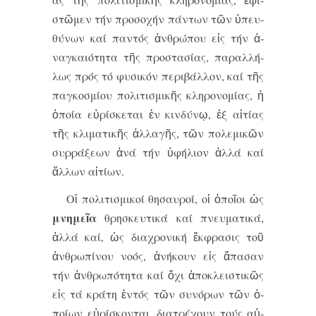
στῶ­μεν τήν προ­σο­χήν πάν­των τῶν ὑ­πευ­
θύ­νων καί παν­τός ἀν­θρώ­που εἰς τήν ἀ­
ναγ­και­ό­τη­τα τῆς προ­στα­σί­ας, πα­ραλ­λή­
λως πρός τό φυ­σι­κόν πε­ρι­βάλ­λον, καί τῆς
παγ­κο­σμί­ου πο­λι­τι­σμι­κῆς κλη­ρο­νο­μί­ας, ἡ
ὁ­ποί­α εὑ­ρί­σκε­ται ἐν κιν­δύ­νῳ, ἐξ αἰ­τί­ας
τῆς κλι­μα­τι­κῆς ἀλ­λα­γῆς, τῶν πο­λε­μι­κῶν
συρ­ρά­ξε­ων ἀ­νά τήν ὑ­φή­λι­ον ἀλ­λά καί
ἄλ­λων αἰ­τί­ων.
Οἱ πο­λι­τι­σμι­κοί θη­σαυ­ροί, οἱ ὁ­ποῖ­οι ὡς
μνη­μεῖ­α
θρη­σκευ­τι­κά καί πνευ­μα­τι­κά,
ἀλ­λά καί, ὡς δι­α­χρο­νι­κή ἔκ­φρα­σις τοῦ
ἀν­θρω­πί­νου νο­ός, ἀ­νή­κουν εἰς ἅ­πα­σαν
τήν ἀν­θρω­πό­τη­τα καί ὄ­χι ἀ­πο­κλει­στι­κῶς
εἰς τά κρά­τη ἐν­τός τῶν συ­νό­ρων τῶν ὁ­
ποί­ων εὑ­ρί­σκον­ται, δι­α­τρέ­χουν τούς αὐ­