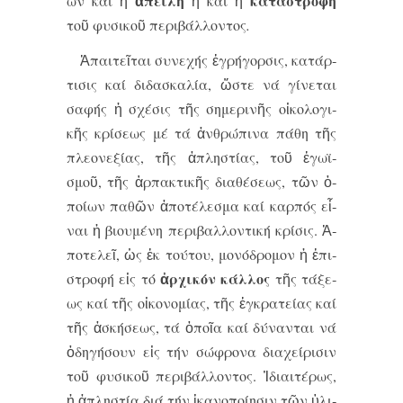
ἀ­πει­λή
κα­τα­στρο­φή
ων καί ἡ
ἤ καί ἡ
τοῦ φυ­σι­κοῦ πε­ρι­βάλ­λον­τος
.
Ἀ­παι­τεῖ­ται συ­νε­χής ἐ­γρή­γορ­σις, κα­τάρ­
τι­σις καί δι­δα­σκα­λί­α, ὥ­στε νά γί­νε­ται
σα­φής ἡ σχέ­σις τῆς ση­με­ρι­νῆς οἰ­κο­λο­γι­
κῆς κρί­σε­ως μέ τά ἀν­θρω­́­πι­να πα­́­θη τῆς
πλε­ο­νε­ξι­́­ας, τῆς ἀ­πλη­στι­́­ας, τοῦ ἐ­γω­ϊ­
σμοῦ, τῆς ἁρ­πα­κτι­κῆς δι­α­θέ­σε­ως, τῶν ὁ­
ποί­ων πα­θῶν ἀ­πο­τέ­λε­σμα καί καρ­πός εἶ­
ναι ἡ βι­ου­μέ­νη πε­ρι­βαλ­λον­τι­κή κρί­σις. Ἀ­
πο­τε­λεῖ, ὡς ἐκ τού­του, μο­νό­δρο­μον ἡ ἐ­πι­
ἀρ­χι­κόν κάλ­λος
στρο­φή εἰς τό
τῆς τά­ξε­
ως καί τῆς οἰ­κο­νο­μί­ας, τῆς ἐγ­κρα­τεί­ας καί
τῆς ἀ­σκή­σε­ως, τά ὁ­ποῖ­α καί δύ­ναν­ται νά
ὁ­δη­γή­σουν εἰς τήν σώ­φρο­να δι­α­χεί­ρι­σιν
τοῦ φυ­σι­κοῦ πε­ρι­βάλ­λον­τος. Ἰ­δι­αι­τέ­ρως,
ἡ ἀ­πλη­στί­α δι­ά τήν ἱ­κα­νο­ποί­η­σιν τῶν ὑ­λι­