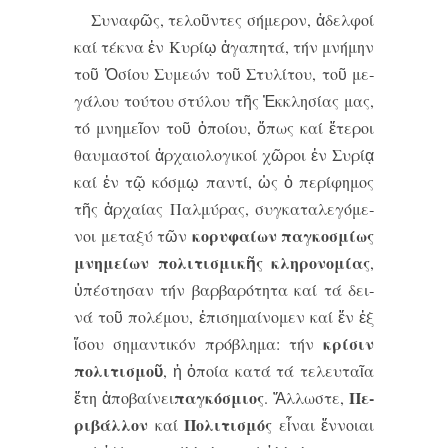
Συ­να­φῶς, τε­λοῦν­τες σή­με­ρον, ἀ­δελ­φοί
καί τέ­κνα ἐν Κυ­ρί­ῳ ἀ­γα­πη­τά, τήν μνή­μην
τοῦ Ὁ­σί­ου Συ­με­ών τοῦ Στυ­λί­του, τοῦ με­
γά­λου τού­του στύ­λου τῆς Ἐκ­κλη­σί­ας μας,
τό μνη­μεῖ­ον τοῦ ὁ­ποί­ου, ὅ­πως καί ἕ­τε­ροι
θαυ­μα­στοί ἀρ­χαι­ο­λο­γι­κοί χῶ­ροι ἐν Συ­ρί­ᾳ
καί ἐν τῷ κό­σμῳ παν­τί, ὡς ὁ πε­ρί­φη­μος
τῆς ἀρ­χαί­ας Παλ­μύ­ρας, συγ­κα­τα­λε­γό­με­
κο­ρυ­φαί­ων παγ­κο­σμί­ως
νοι με­τα­ξύ τῶν
μνη­μεί­ων πο­λι­τι­σμι­κῆς κλη­ρο­νο­μί­ας
,
ὑ­πέ­στη­σαν τήν βαρ­βα­ρό­τη­τα καί τά δει­
νά τοῦ πο­λέ­μου, ἐ­πι­ση­μαί­νο­μεν καί ἕν ἐξ
κρί­σιν
ἴ­σου ση­μαν­τι­κόν πρό­βλη­μα: τήν
πο­λι­τι­σμοῦ
, ἡ ὁ­ποί­α κα­τά τά τε­λευ­ταῖ­α
παγ­κό­σμι­ος
Πε­
ἔ­τη ἀ­πο­βαί­νει
. Ἄλ­λω­στε,
ρι­βάλ­λον
Πο­λι­τι­σμός
καί
εἶ­ναι ἔν­νοι­αι