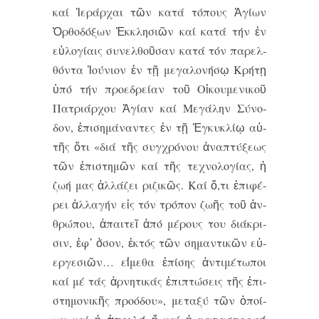
καί Ἱ­ε­ράρ­χαι τῶν κα­τά τό­πους Ἁ­γί­ων
Ὀρ­θο­δό­ξων Ἐκ­κλη­σι­ῶν καί κα­τά τήν ἐν
εὐ­λο­γί­αις συ­νελ­θοῦ­σαν κα­τά τόν πα­ρελ­
θόν­τα Ἰ­ού­νι­ον ἐν τῇ με­γα­λο­νή­σῳ Κρή­τῃ
ὑ­πό τήν προ­ε­δρεί­αν τοῦ Οἰ­κου­με­νι­κοῦ
Πα­τρι­άρ­χου Ἁ­γί­αν καί Με­γά­λην Σύ­νο­
δον, ἐ­πι­ση­μά­ναν­τες ἐν τῇ Ἐγ­κυ­κλί­ῳ αὐ­
τῆς ὅ­τι «δι­ά τῆς συγ­χρο­́­νου ἀ­να­πτυ­́­ξε­ως
τῶν ἐ­πι­στη­μῶν καί τῆς τε­χνο­λο­γι­́­ας, ἡ
ζω­ή μας ἀλ­λα­́­ζει ρι­ζι­κῶς. Καί ὅ,τι ἐ­πι­φε­́­
ρει ἀλ­λα­γη­́ν εἰς το­́ν τρο­́­πον ζω­ῆς τοῦ ἀν­
θρω­́­που, ἀ­παι­τεῖ ἀ­πό με­́­ρους του δι­α­́­κρι­
σιν, ἐφ᾽ ὁ­́­σον, ἐ­κτο­́ς τῶν ση­μαν­τι­κῶν εὐ­
ερ­γε­σι­ῶν… εἰ­́­με­θα ἐ­πι­́­σης ἀν­τι­με­́­τω­ποι
καί μέ τα­́ς ἀρ­νη­τι­κα­́ς ἐ­πι­πτω­́­σεις τῆς ἐ­πι­
στη­μο­νι­κῆς προ­ο­́­δου», με­τα­ξύ τῶν ὁ­ποί­