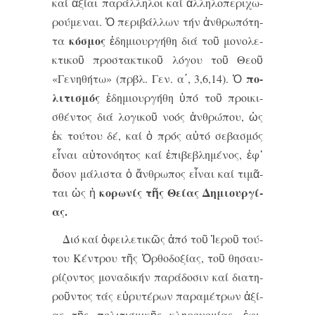
καί ἀ­ξί­αι πα­ράλ­λη­λοι καί ἀλ­λη­λο­πε­ρι­χω­
ρού­με­ναι. Ὁ πε­ρι­βάλ­λων τήν ἀν­θρω­πό­τη­
κό­σμος
τα
ἐ­δη­μι­ουρ­γή­θη δι­ά τοῦ μο­νο­λε­
κτι­κοῦ προ­στα­κτι­κοῦ λό­γου τοῦ Θε­οῦ
πο­
«Γε­νη­θή­τω» (πρβλ. Γεν. α΄, 3,6,14). Ὁ
λι­τι­σμός
ἐ­δη­μι­ουρ­γή­θη ὑ­πό τοῦ προι­κι­
σθέν­τος δι­ά λο­γι­κοῦ νο­ός ἀν­θρώ­που, ὡς
ἐκ τού­του δέ, καί ὁ πρός αὐ­τό σε­βα­σμός
εἶ­ναι αὐ­το­νό­η­τος καί ἐ­πι­βε­βλη­μέ­νος, ἐφ᾽
ὅ­σον μά­λι­στα ὁ ἄν­θρω­πος εἶ­ναι καί τι­μᾶ­
κο­ρω­νίς τῆς Θεί­ας Δη­μι­ουρ­γί­
ται ὡς ἡ
ας.
Δι­ό καί ὀ­φει­λε­τι­κῶς ἀ­πό τοῦ Ἱ­ε­ροῦ τού­
του Κέν­τρου τῆς Ὀρ­θο­δο­ξί­ας, τοῦ θη­σαυ­
ρί­ζον­τος μο­να­δι­κήν πα­ρά­δο­σιν καί δι­α­τη­
ροῦν­τος τάς εὐ­ρυ­τέ­ρων πα­ρα­μέ­τρων ἀ­ξί­
ας τῆς πο­λι­τι­σμι­κῆς κλη­ρο­νο­μί­ας, ἐ­φι­