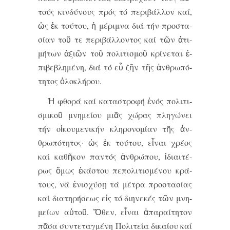
τούς κιν­δύ­νους πρός τό πε­ρι­βάλ­λον καί,
ὡς ἐκ τού­του, ἡ μέ­ρι­μνα δι­ά τήν προ­στα­
σί­αν τοῦ τε πε­ρι­βάλ­λον­τος καί τῶν ἀ­τι­
μή­των ἀ­ξι­ῶν τοῦ πο­λι­τι­σμοῦ κρί­νε­ται ἐ­
πι­βε­βλη­μέ­νη, δι­ά τό εὖ ζῆν τῆς ἀν­θρω­πό­
τη­τος ὁ­λο­κλή­ρου.
Ἡ φθο­ρά καί κα­τα­στρο­φή ἑ­νός πο­λι­τι­
σμι­κοῦ μνη­μεί­ου μι­ᾶς χώ­ρας πλη­γώ­νει
τήν οἰ­κου­με­νι­κήν κλη­ρο­νο­μί­αν τῆς ἀν­
θρω­πό­τη­τος∙ ὡς ἐκ τού­του, εἶ­ναι χρέ­ος
καί κα­θῆ­κον παν­τός ἀν­θρώ­που, ἰ­δι­αι­τέ­
ρως ὅ­μως ἑ­κά­στου πε­πο­λι­τι­σμέ­νου κρά­
τους, νά ἐ­νι­σχύ­σῃ τά μέ­τρα προ­στα­σί­ας
καί δι­α­τη­ρή­σε­ως εἰς τό δι­η­νε­κές τῶν μνη­
μεί­ων αὐ­τοῦ. Ὅ­θεν, εἶ­ναι ἀ­πα­ραί­τη­τον
πᾶ­σα συν­τε­ταγ­μέ­νη Πο­λι­τεί­α δι­καί­ου καί