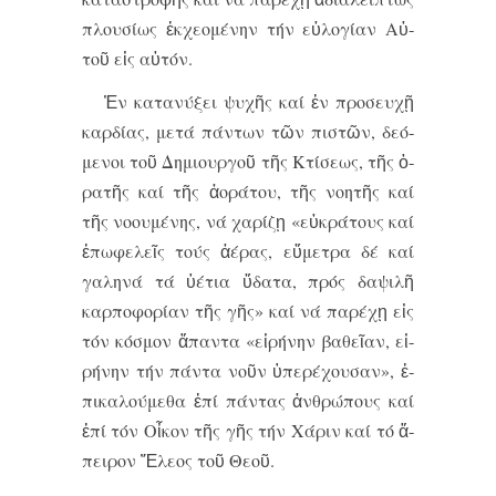
πλου­σί­ως ἐκ­χε­ο­μέ­νην τήν εὐ­λο­γί­αν Αὐ­
τοῦ εἰς αὐ­τόν.
Ἐν κα­τα­νύ­ξει ψυ­χῆς καί ἐν προ­σευ­χῇ
καρ­δί­ας, με­τά πάν­των τῶν πι­στῶν, δε­ό­
με­νοι τοῦ Δη­μι­ουρ­γοῦ τῆς Κτί­σε­ως, τῆς ὁ­
ρα­τῆς καί τῆς ἀ­ο­ρά­του, τῆς νο­η­τῆς καί
τῆς νο­ου­μέ­νης, νά χα­ρί­ζῃ «εὐ­κρά­τους καί
ἐ­πω­φε­λεῖς τούς ἀ­έ­ρας, εὔ­με­τρα δέ καί
γα­λη­νά τά ὑ­έ­τι­α ὕ­δα­τα, πρός δα­ψι­λῆ
καρ­πο­φο­ρί­αν τῆς γῆς» καί νά πα­ρέ­χῃ εἰς
τόν κό­σμον ἅ­παν­τα «εἰ­ρή­νην βα­θεῖ­αν, εἰ­
ρή­νην τήν πάν­τα νοῦν ὑ­πε­ρέ­χου­σαν», ἐ­
πι­κα­λού­με­θα ἐ­πί πάν­τας ἀν­θρώ­πους καί
ἐ­πί τόν Οἶ­κον τῆς γῆς τήν Χά­ριν καί τό ἄ­
πει­ρον Ἔ­λε­ος τοῦ Θε­οῦ.