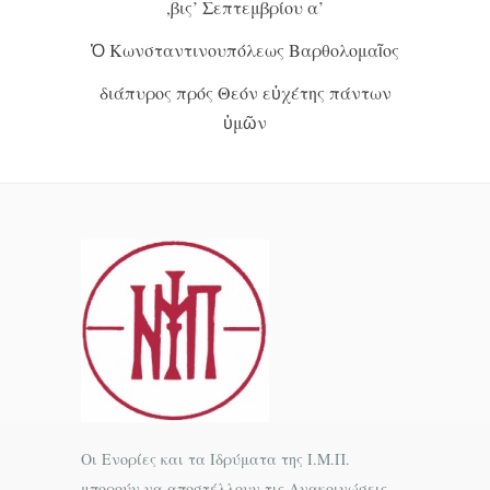
,βις’ Σεπτεμβρίου α’
Ὁ Κωνσταντινουπόλεως Βαρθολομαῖος
διάπυρος πρός Θεόν εὐχέτης πάντων
ὑμῶν
Οι Ενορίες και τα Ιδρύματα της Ι.Μ.Π.
μπορούν να αποστέλλουν τις Ανακοινώσεις