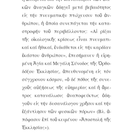
κῶν ἀ­ναγ­κῶν ὁ­δη­γεῖ με­τά βε­βαι­ό­τη­τος
εἰς τήν πνευ­μα­τι­κήν πτώ­χευ­σιν τοῦ ἀν­
θρώ­που, ἡ ὁ­ποί­α συ­νε­πά­γε­ται τήν κα­τα­
στρο­φήν τοῦ πε­ρι­βάλλον­τος: «Αἱ ρι­́­ζαι
τῆς οἰ­κο­λο­γι­κῆς κρι­́­σε­ως εἶ­ναι πνευ­μα­τι­
καί καί ἠ­θι­καί, ἐν­δι­α­́­θε­τοι εἰς τήν καρ­δι­́­αν
ἑ­κα­́­στου ἀνθρω­́­που», ἐ­πε­σή­μα­νεν ἡ εἰ­ρη­
μέ­νη Ἁ­γί­α καί Με­γά­λη Σύ­νο­δος τῆς Ὀρ­θο­
δό­ξου Ἐκ­κλη­σί­ας, ἀ­πευ­θυ­νο­μέ­νη εἰς τόν
σύγ­χρο­νον κό­σμον, «ὁ δέ πό­θος τῆς συ­νε­
χοῦς αὐ­ξή­σε­ως τῆς εὐ­η­με­ρί­ας καί ἡ ἄ­με­
τρος κα­τα­νά­λω­σις ἀ­να­πο­φεύ­κτως ὁ­δη­
γοῦν εἰς τήν δυ­σα­νά­λο­γον χρῆ­σιν καί τήν
ἐ­ξάν­τλη­σιν τῶν φυ­σι­κῶν πό­ρων» (Βλ. ἀ­
πό­φα­σιν ἐ­πί τοῦ κει­μέ­νου «Ἀ­πο­στο­λή τῆς
Ἐκ­κλη­σί­ας»).