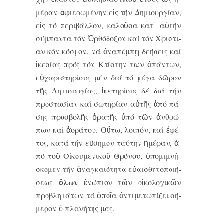
μέ­ραν ἀ­φι­ε­ρω­μέ­νην εἰς τήν Δη­μι­ουρ­γί­αν,
εἰς τό πε­ρι­βάλ­λον, κα­λοῦ­σα κατ᾽ αὐ­τήν
σύμ­παν­τα τόν Ὀρ­θό­δο­ξον καί τόν Χρι­στι­
α­νι­κόν κό­σμον, νά ἀ­να­πέμ­πῃ δε­ή­σεις καί
ἱ­κε­σί­ας πρός τόν Κτί­στην τῶν ἁ­πάν­των,
εὐ­χα­ρι­στη­ρί­ους μέν δι­ά τό μέ­γα δῶ­ρον
τῆς Δη­μι­ουρ­γί­ας, ἱ­κε­τη­ρί­ους δέ δι­ά τήν
προ­στα­σί­αν καί σω­τη­ρί­αν αὐ­τῆς ἀ­πό πά­
σης προ­σβο­λῆς ὁ­ρα­τῆς ὑ­πό τῶν ἀν­θρώ­
πων καί ἀ­ο­ρά­του. Οὕ­τω, λοι­πόν, καί ἐ­φέ­
τος, κα­τά τήν εὔ­ση­μον ταύ­την ἡ­μέ­ραν, ἀ­
πό τοῦ Οἰ­κου­με­νι­κοῦ Θρό­νου, ὑ­πο­μι­μνῄ­
σκο­μεν τήν ἀ­ναγ­και­ό­τη­τα εὐ­αι­σθη­το­ποι­ή­
ὅ­λων
σε­ως
ἐ­νώ­πι­ον τῶν οἰ­κο­λο­γι­κῶν
προ­βλη­μά­των τά ὁ­ποῖ­α ἀν­τι­με­τω­πί­ζει σή­
με­ρον ὁ πλα­νή­της μας.