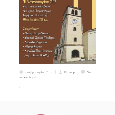
9 Φεβρουαρίου 2017
By imnp
No
comments yet
.