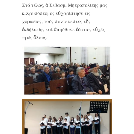
Στό τέλος, ὁ Σεβασμ. Μητροπολίτης μας
κ.Χρυσόστομος εὐχαρίστησε τίς
χορωδίες, τούς συντελεστές τῆς
ἐκδήλωσης καί ἀπηύθυνε ἑόρτιες εὐχές
πρός ὅλους.