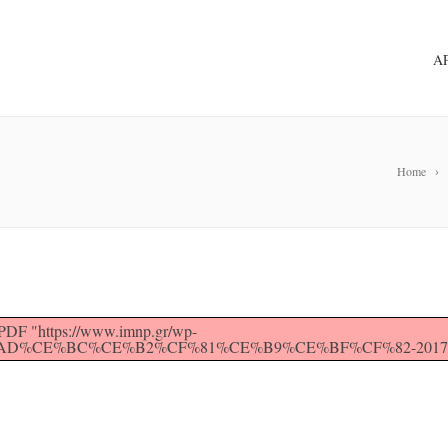
Α
Home
PDF "https://www.imnp.gr/wp-
CE%AD%CE%BC%CE%B2%CF%81%CE%B9%CE%BF%CF%82-2017.p