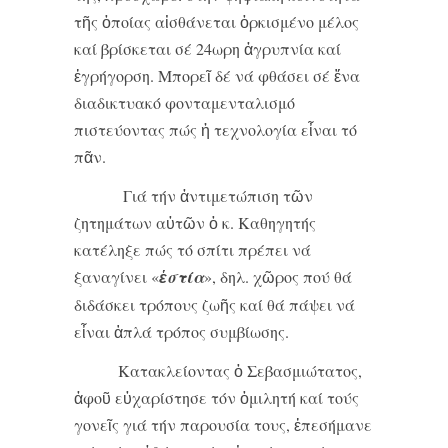
τῆς ὁποίας αἰσθάνεται ὁρκισμένο μέλος
καί βρίσκεται σέ 24ωρη ἀγρυπνία καί
ἐγρήγορση. Μπορεῖ δέ νά φθάσει σέ ἕνα
διαδικτυακό φονταμενταλισμό
πιστεύοντας πώς ἡ τεχνολογία εἶναι τό
πᾶν.
Γιά τήν ἀντιμετώπιση τῶν
ζητημάτων αὐτῶν ὁ κ. Καθηγητής
κατέληξε πώς τό σπίτι πρέπει νά
ξαναγίνει «
ἑστία
», δηλ. χῶρος πού θά
διδάσκει τρόπους ζωῆς καί θά πάψει νά
εἶναι ἁπλά τρόπος συμβίωσης.
Κατακλείοντας ὁ Σεβασμιώτατος,
ἀφοῦ εὐχαρίστησε τόν ὁμιλητή καί τούς
γονεῖς γιά τήν παρουσία τους, ἐπεσήμανε