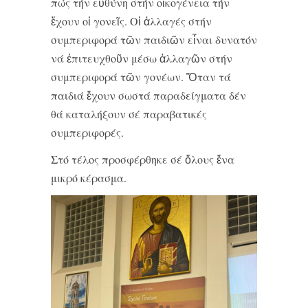
πώς τήν εὐθύνη στήν οἰκογένεια τήν
ἔχουν οἱ γονεῖς. Οἱ ἀλλαγές στήν
συμπεριφορά τῶν παιδιῶν εἶναι δυνατόν
νά ἐπιτευχθοῦν μέσω ἀλλαγῶν στήν
συμπεριφορά τῶν γονέων. Ὅταν τά
παιδιά ἔχουν σωστά παραδείγματα δέν
θά καταλήξουν σέ παραβατικές
συμπεριφορές.
Στό τέλος προσφέρθηκε σέ ὅλους ἕνα
μικρό κέρασμα.