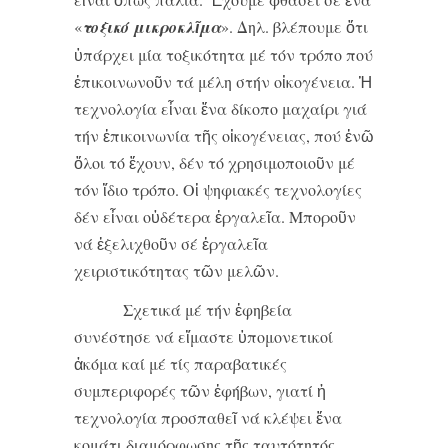
«
τοξικό μικροκλῖμα
». Δηλ. βλέπουμε ὅτι
ὑπάρχει μία τοξικότητα μέ τόν τρόπο πού
ἐπικοινωνοῦν τά μέλη στήν οἰκογένεια. Ἡ
τεχνολογία εἶναι ἕνα δίκοπο μαχαίρι γιά
τήν ἐπικοινωνία τῆς οἰκογένειας, πού ἐνῶ
ὅλοι τό ἔχουν, δέν τό χρησιμοποιοῦν μέ
τόν ἴδιο τρόπο. Οἱ ψηφιακές τεχνολογίες
δέν εἶναι οὐδέτερα ἐργαλεῖα. Μποροῦν
νά ἐξελιχθοῦν σέ ἐργαλεῖα
χειριστικότητας τῶν μελῶν.
Σχετικά μέ τήν ἐφηβεία
συνέστησε νά εἴμαστε ὑπομονετικοί
ἀκόμα καί μέ τίς παραβατικές
συμπεριφορές τῶν ἐφήβων, γιατί ἡ
τεχνολογία προσπαθεῖ νά κλέψει ἕνα
κομάτι διαμόρφωσης τῆς ταυτότητός