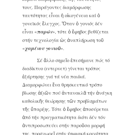
τους. Παράγοντες διαμόρφωσης
ταυτότητας εἶναι ἡ οἰκογένεια καί ὁ
γονεϊκός ἔλεγχος. Ὅταν ὁ γονιός δέν
εἶναι «
παρών
», τότε ὁ ἔφηβος βυθίζεται
στήν τεχνολογία ὡς ἀναπλήρωση τοῦ
«
χαμένου γονιοῦ
».
Σέ ἄλλο σημεῖο ἐπεσήμανε πώς τό
διαδίκτυο (ιντερνετ) γίνεται τρόπος
ἐξάρτησης γιά τά νέα παιδιά.
Διαμορφώνει ἕνα θρησκευτικό τρόπο
βίωσης ἀξιῶν πού ἀντανακλᾶ τήν ἀνάγκη
καθολικῆς θεώρησης τῶν προβλημάτων
τῆς ὕπαρξης. Τότε ὁ ἔφηβος ἀποσύρεται
ἀπό τήν πραγματικότητα διότι δέν τόν
ἀντιπροσωπεύει στήν παροῦσα μορφή
της, προσχωρεῖ στήν ψηφιακή κοινότητα