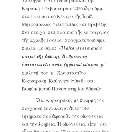
Τό Σάββατο 31 Ἰανουαρίου καί τήν
Κυριακή 1 Φεβρουαρίου 2026 ὥρα 6μμ,
στό Πνευματικό Κέντρο τῆς Ἱερᾶς
Μητροπόλεως Φιλιππιάδος καί Πρεβέζης
ἀντίστοιχα, στά πλαίσια τῆς λειτουργίας
τῆς Σχολῆς Γονέων, πραγματοποιήθηκε
ὁμιλία μέ θέμα: «
Ἡ οἰκογένεια στόν
καιρό τῆς ὀθόνης, Ἀνθρώπινη
»,
ἐπικοινωνία στόν ψηφιακό κόσμο
μέ
ὁμιλητή τόν κ. Κωνσταντῖνο
Κορναράκη, Καθηγητή Ἠθικῆς και
Βιοηθικῆς τοῦ Πανεπιστημίου Ἀθηνῶν.
Ὁ κ. Κορναράκης μέ ἀφορμή τήν
σύγχρονη τεχνολογία ἀνέπτυξε
ζητήματα πού ἀφοροῦν τήν οἰκογένεια
καί τήν ἐφηβεία. Ἡ οἰκογένεια, εἶπε, δέν
εἶναι ὅπως παλιά. Ἔχουμε φθάσει σέ ἕνα