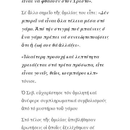
εἶναι νά φθάσουν στόν Χριστό».
Σέ ἄλλο σημεῖο τῆς ὁμιλίας του εἶπε: «
Δέν
μπορεῖ νά εἶναι ὅλα τέλεια μέσα στό
γάμο. Ἀπό τήν στιγμή πού μπαίνεις σ̉
ἕνα γάμο πρέπει νά συνειδητοποιήσεις
ὅτι ἡ ζωή σου θά ἀλλάξει
».
«Ἰδιαίτερη προσοχή καί λεπτότητα
χρειάζεται στά τρίτα πρόσωπα, εἴτε
εἶναι γονεῖς, θεῖοι, κουμπάροι κλπ»
τόνισε
.
Ὁ Σεβ. εὐχαρίστησε τόν ὁμιλητή καί
ἀνέφερε συμπληρωματικά συμβολισμούς
ἀπό τό μυστήριο τοῦ γάμου
Στό τέλος τῆς ὁμιλίας ὑπεβλήθησαν
ἐρωτήσεις οἱ ὁποῖες ἐξελίχθηκαν σέ