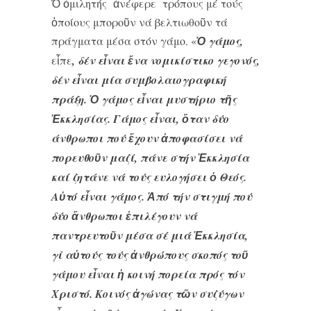
Ὁ ὁμιλητής ἀνέφερε τρόπους μέ τούς
ὁποίους μποροῦν νά βελτιωθοῦν τά
πράγματα μέσα στόν γάμο. «
Ὁ γάμος,
εἶπε
, δέν εἶναι ἕνα νομικίστικο γεγονός,
δέν εἶναι μία συμβολαιογραφική
πράξη. Ὁ γάμος εἶναι μυστήριο τῆς
Ἐκκλησίας. Γάμος εἶναι, ὅταν δύο
άνθρωποι πού ἔχουν ἀποφασίσει νά
πορευθοῦν μαζί, πάνε στήν Ἐκκλησία
καί ζητάνε νά τούς ευλογήσει ὁ Θεός.
Αὐτό εἶναι γάμος. Ἀπό τήν στιγμή πού
δύο ἄνθρωποι ἐπιλέγουν νά
παντρευτοῦν μέσα σέ μιά Ἐκκλησία,
γι̉ αὐτούς τούς ἀνθρώπους σκοπός τοῦ
γάμου εἶναι ἡ κοινή πορεία πρός τόν
Χριστό. Κοινός ἀγώνας τῶν συζύγων