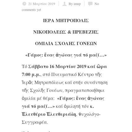
21 Μαρτίου 2019
By imnp
No
comments yet
ΙΕΡΑ ΜΗΤΡΟΠΟΛΙΣ
ΝΙΚΟΠΟΛΕΩΣ & ΠΡΕΒΕΖΗΣ
ΟΜΙΛΙΑ ΣΧΟΛΗΣ ΓΟΝΕΩΝ
«Γάμος: ἕνας ἀγώνας γιά τό μαζί…»
Σάββατο 16 Μαρτίου 2019 καί ὥρα
Τό
7:00 μ.μ.
, στό Πνευματικό Κέντρο τῆς
Ἱερᾶς Μητροπόλεως καί στήν συνάντηση
τῆς Σχολῆς Γονέων, πραγματοποιήθηκε
«Γάμος: ἕνας ἀγώνας
ὁμιλία μέ θέμα:
γιά τό μαζί…»
κ.
καί ὁμιλητή τόν
Ἐλευθέριο Ἐλευθεριάδη
, Ψυχολόγο-
Συγγραφέα.