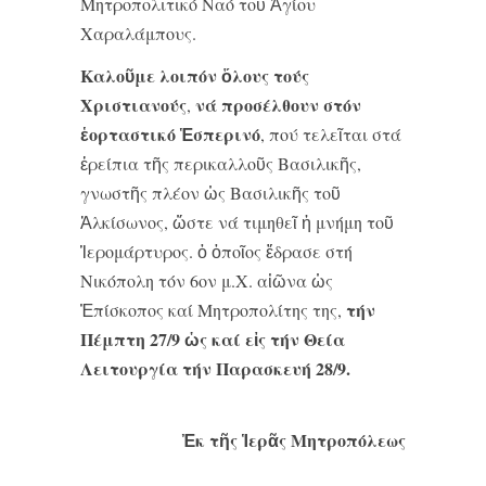
Μητροπολιτικό Ναό τοῦ Ἁγίου
Χαραλάμπους.
Καλοῦμε λοιπόν ὅλους τούς
Χριστιανούς
νά προσέλθουν στόν
,
ἑορταστικό Ἑσπερινό
, πού τελεῖται στά
ἐρείπια τῆς περικαλλοῦς Βασιλικῆς,
γνωστῆς πλέον ὡς Βασιλικῆς τοῦ
Ἀλκίσωνος, ὥστε νά τιμηθεῖ ἡ μνήμη τοῦ
Ἱερομάρτυρος. ὁ ὁποῖος ἔδρασε στή
Νικόπολη τόν 6
ον
μ.Χ. αἰῶνα ὡς
τήν
Ἐπίσκοπος καί Μητροπολίτης της,
Πέμπτη 27/9 ὡς καί εἰς τήν Θεία
Λειτουργία τήν Παρασκευή 28/9.
Ἐκ τῆς Ἱερᾶς Μητροπόλεως