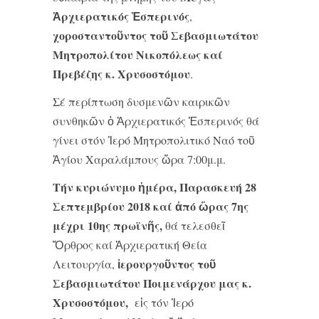
Ἀρχιερατικός Ἑσπερινός
,
χοροσταντοῦντος τοῦ Σεβασμιωτάτου
Μητροπολίτου Νικοπόλεως καί
Πρεβέζης
κ. Χρυσοστόμου
.
Σέ περίπτωση δυσμενῶν καιρικῶν
συνθηκῶν ὁ Ἀρχιερατικός Ἑσπερινός θά
γίνει στόν Ἱερό Μητροπολιτικό Ναό τοῦ
Ἁγίου Χαραλάμπους ὥρα 7:00μ.μ.
Τήν κυριώνυμο ἡμέρα, Παρασκευή 28
Σεπτεμβρίου 2018 καί ἀπό ὥρας 7
ης
μέχρι 10
ης
πρωϊνῆς,
θά τελεσθεῖ
Ὄρθρος καί Ἀρχιερατική Θεία
ἱερουργοῦντος τοῦ
Λειτουργία,
Σεβασμιωτάτου Ποιμενάρχου μας κ.
Χρυσοστόμου,
εἰς τόν Ἱερό