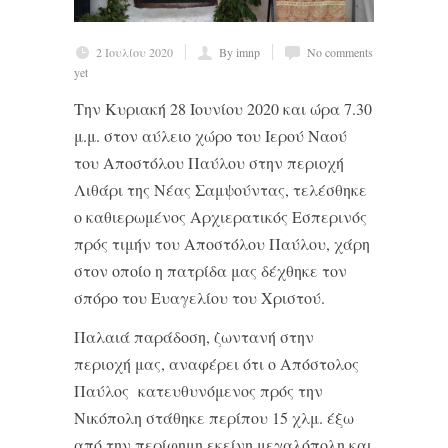
2 Ιουλίου 2020
By imnp
No comments
yet
Την Κυριακή 28 Ιουνίου 2020 και ώρα 7.30
μ.μ. στον αύλειο χώρο του Ιερού Ναού
του Αποστόλου Παύλου στην περιοχή
Λιθάρι της Νέας Σαμψούντας, τελέσθηκε
ο καθιερωμένος Αρχιερατικός Εσπερινός
πρός τιμήν του Αποστόλου Παύλου, χάρη
στον οποίο η πατρίδα μας δέχθηκε τον
σπόρο του Ευαγελίου του Χριστού.
Παλαιά παράδοση, ζωντανή στην
περιοχή μας, αναφέρει ότι ο Απόστολος
Παύλος κατευθυνόμενος πρός την
Νικόπολη στάθηκε περίπου 15 χλμ. έξω
από την περίφημη εκείνη μεγαλόπολη και