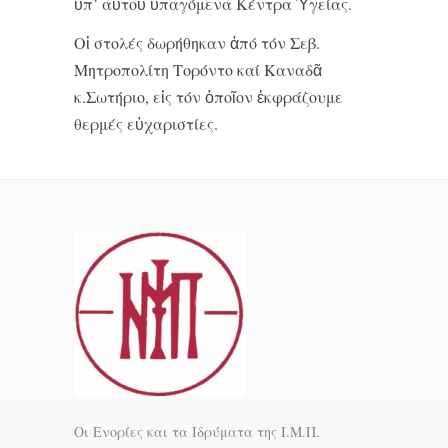
ὑπ’ αὐτοῦ ὑπαγόμενα Κέντρα Ὑγείας.
Οἱ στολές δωρήθηκαν ἀπό τόν Σεβ.
Μητροπολίτη Τορόντο καί Καναδᾶ
κ.Σωτήριο, εἰς τόν ὁποῖον ἐκφράζουμε
θερμές εὐχαριστίες.
Οι Ενορίες και τα Ιδρύματα της Ι.Μ.Π.