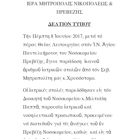
ΙΕΡΑ ΜΗΤΡΟΠΟΛΙΣ ΝΙΚΟΠΟΛΕΩΣ &
ΠΡΕΒΕΖΗΣ
ΔΕΛΤΙΟΝ ΤΥΠΟΥ
Τήν Πέμπτη 8 Ἰουνίου 2017, μετά τό
πέρας Θείας Λειτουργίας στόν Ἱ.Ν. Ἁγίου
Παντελεήμονος του Νοσοκομείου
Πρεβέζης, ἔγινε παράδοση ἱκανοῦ
ἀριθμοῦ ἰατρικῶν στολῶν ἀπό τόν Σεβ.
Μητροπολίτη μας κ.Χρυσόστομο.
Οἱ ἰατρικές στολές παρεδόθησαν εἰς τόν
Διοικητή τοῦ Νοσοκομείου κ.Μιλτιάδη
Παππᾶ, παρουσία ἰατρικοῦ καί
νοσηλευτικοῦ προσωπικοῦ, προκειμένου
νά διατεθοῦν γιά τίς ἀνάγκες τοῦ ἐν
Πρεβέζη Νοσοκομείου, καθώς καί εἰς τἀ