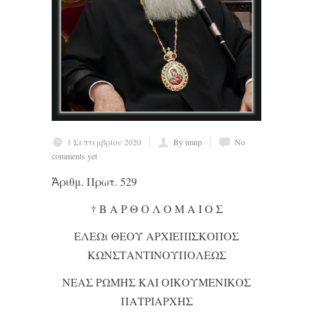
1 Σεπτεμβρίου 2020
By imnp
No
comments yet
Ἀριθμ. Πρωτ. 529
† Β Α Ρ Θ Ο Λ Ο Μ Α Ι Ο Σ
ΕΛΕΩι ΘΕΟΥ ΑΡΧΙΕΠΙΣΚΟΠΟΣ
ΚΩΝΣΤΑΝΤΙΝΟΥΠΟΛΕΩΣ
ΝΕΑΣ ΡΩΜΗΣ ΚΑΙ ΟΙΚΟΥΜΕΝΙΚΟΣ
ΠΑΤΡΙΑΡΧΗΣ