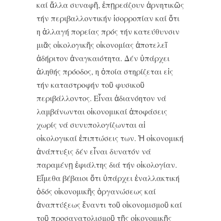
καί ἄλλα συναφῆ, ἐπῃρεάζουν ἀρνητικῶς
τήν περιβαλλοντικήν ἰσορροπίαν καί ὅτι
η ἀλλαγή πορείας πρός τήν κατεύθυνσιν
μιᾶς οἰκολογικῆς οἰκονομίας ἀποτελεῖ
ἀδήριτον ἀναγκαιότητα. Δέν ὑπάρχει
ἀληθής πρόοδος, η ὁποία στηρίζεται εἰς
τήν καταστροφήν τοῦ φυσικοῦ
περιβάλλοντος. Εἶναι ἀδιανόητον νά
λαμβάνωνται οἰκονομικαί ἀποφάσεις
χωρίς νά συνυπολογίζωνται αἱ
οἰκολογικαί ἐπιπτώσεις των. Ἡ οἰκονομική
ἀνάπτυξις δέν εἶναι δυνατόν νά
παραμένῃ ἐφιάλτης διά τήν οἰκολογίαν.
Εἴμεθα βέβαιοι ὅτι ὑπάρχει ἐναλλακτική
ὁδός οἰκονομικῆς ὀργανώσεως καί
ἀναπτύξεως ἔναντι τοῦ οἰκονομισμοῦ καί
τοῦ προσανατολισμοῦ τῆς οἰκονομικῆς