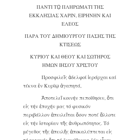
ΠΑΝΤΙ Τῼ ΠΛΗΡΩΜΑΤΙ ΤΗΣ
ΕΚΚΛΗΣΙΑΣ ΧΑΡΙΝ, ΕΙΡΗΝΗΝ ΚΑΙ
ΕΛΕΟΣ
ΠΑΡΑ ΤΟΥ ΔΗΜΙΟΥΡΓΟΥ ΠΑΣΗΣ ΤΗΣ
ΚΤΙΣΕΩΣ
ΚΥΡΙΟΥ ΚΑΙ ΘΕΟΥ ΚΑΙ ΣΩΤΗΡΟΣ
ΗΜΩΝ ΙΗΣΟΥ ΧΡΙΣΤΟΥ
Προσφιλεῖς ἀδελφοί ἱεράρχαι καί
τέκνα ἐν Κυρίῳ ἀγαπητά,
Ἀποτελεῖ κοινήν πεποίθησιν, ὅτι
εἰς τήν ἐποχήν μας τό φυσικόν
περιβάλλον ἀπειλεῖται ὅσον ποτέ ἄλλοτε
εἰς τήν ἱστορίαν τῆς ἀνθρωπότητος. Τό
μέγεθος τῆς ἀπειλῆς ἀποκαλύπτεται εἰς
τό γεγονός ὅτι τό διακύβευμα δέν εἶναι