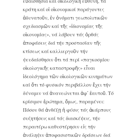
εὐαισθησία καί οἰκολογική εὐθύνη, τά
κράτη καί οἱ οἰκονομικοί παράγοντες
ἀδυνατοῦν, ἐν ὀνόματι γεωπολιτικῶν
σχεδιασμῶν καί τῆς «ἰδιονομίας τῆς
οἰκονομίας», νά λάβουν τάς ὀρθάς
ἀποφάσεις διά τήν προστασίαν τῆς
κτίσεως καί καλλιεργοῦν τήν
ψευδαίσθησιν ὅτι τά περί «παγκοσμίου
οἰκολογικῆς καταστροφῆς» εἶναι
ἰδεολόγημα τῶν οἰκολογικῶν κινημάτων
καί ὅτι τό φυσικόν περιβάλλον ἔχει τήν
δύναμιν νά ἀνανεώνεται ἀφ᾿ ἑαυτοῦ. Τό
κρίσιμον ἐρώτημα, ὅμως, παραμένει:
Πόσον θά ἀνθέξῃ ἡ φύσις τάς ἀκάρπους
συζητήσεις καί τάς διασκέψεις, τήν
περαιτέρω καθυστέρησιν εἰς τήν
ἀνάληψιν ἀποφασιστικῶν δράσεων διά