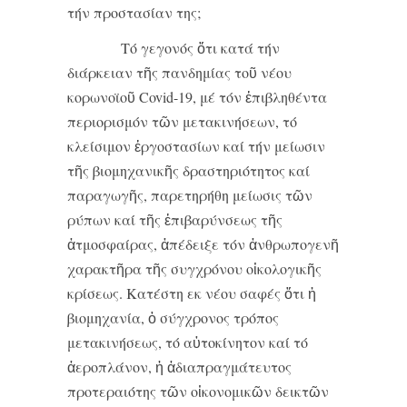
τήν προστασίαν της;
Τό γεγονός ὅτι κατά τήν
διάρκειαν τῆς πανδημίας τοῦ νέου
κορωνοϊοῦ Covid-19, μέ τόν ἐπιβληθέντα
περιορισμόν τῶν μετακινήσεων, τό
κλείσιμον ἐργοστασίων καί τήν μείωσιν
τῆς βιομηχανικῆς δραστηριότητος καί
παραγωγῆς, παρετηρήθη μείωσις τῶν
ρύπων καί τῆς ἐπιβαρύνσεως τῆς
ἀτμοσφαίρας, ἀπέδειξε τόν ἀνθρωπογενῆ
χαρακτῆρα τῆς συγχρόνου οἰκολογικῆς
κρίσεως. Κατέστη εκ νέου σαφές ὅτι ἡ
βιομηχανία, ὁ σύγχρονος τρόπος
μετακινήσεως, τό αὐτοκίνητον καί τό
ἀεροπλάνον, ἡ ἀδιαπραγμάτευτος
προτεραιότης τῶν οἰκονομικῶν δεικτῶν