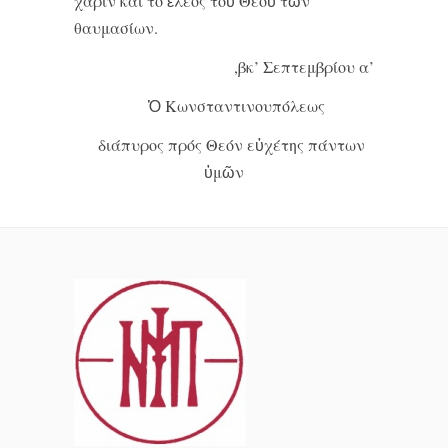
χάριν καί τό ἔλεος τοῦ Θεοῦ τῶν
θαυμασίων.
,βκ’ Σεπτεμβρίου α’
Ὁ Κωνσταντινουπόλεως
διάπυρος πρός Θεόν εὐχέτης πάντων
ὑμῶν