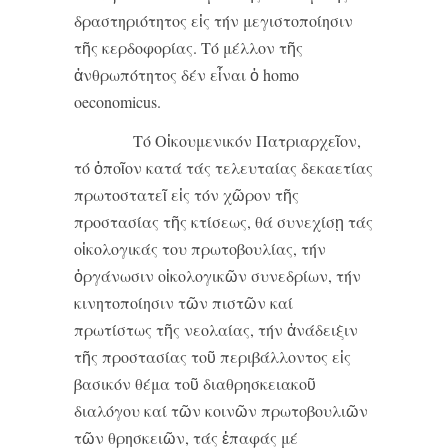
δραστηριότητος εἰς τήν μεγιστοποίησιν
τῆς κερδοφορίας. Τό μέλλον τῆς
ἀνθρωπότητος δέν εἶναι ὁ homo
oeconomicus.
Τό Οἰκουμενικόν Πατριαρχεῖον,
τό ὁποῖον κατά τάς τελευταίας δεκαετίας
πρωτοστατεῖ εἰς τόν χῶρον τῆς
προστασίας τῆς κτίσεως, θά συνεχίσῃ τάς
οἰκολογικάς του πρωτοβουλίας, τήν
ὀργάνωσιν οἰκολογικῶν συνεδρίων, τήν
κινητοποίησιν τῶν πιστῶν καί
πρωτίστως τῆς νεολαίας, τήν ἀνάδειξιν
τῆς προστασίας τοῦ περιβάλλοντος εἰς
βασικόν θέμα τοῦ διαθρησκειακοῦ
διαλόγου καί τῶν κοινῶν πρωτοβουλιῶν
τῶν θρησκειῶν, τάς ἐπαφάς μέ