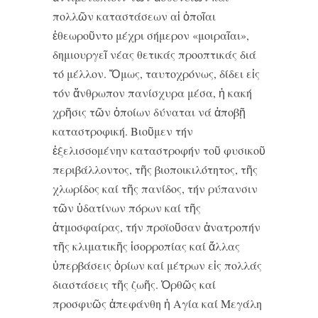
πολλῶν καταστάσεων αἱ ὁποῖαι
ἐθεωροῦντο μέχρι σήμερον «μοιραῖαι»,
δημιουργεῖ νέας θετικάς προοπτικάς διά
τό μέλλον. Ὅμως, ταυτοχρόνως, δίδει εἰς
τόν ἄνθρωπον πανίσχυρα μέσα, ἡ κακή
χρῆσις τῶν ὁποίων δύναται νά ἀποβῇ
καταστροφική. Βιοῦμεν τήν
ἐξελισσομένην καταστροφήν τοῦ φυσικοῦ
περιβάλλοντος, τῆς βιοποικιλότητος, τῆς
χλωρίδος καί τῆς πανίδος, τήν ρύπανσιν
τῶν ὑδατίνων πόρων καί τῆς
ἀτμοσφαίρας, τήν προϊοῦσαν ἀνατροπήν
τῆς κλιματικῆς ἰσορροπίας καί ἄλλας
ὐπερβάσεις ὁρίων καί μέτρων εἰς πολλάς
διαστάσεις τῆς ζωῆς. Ὀρθῶς καί
προσφυῶς ἀπεφάνθη ἡ Αγία καί Μεγάλη