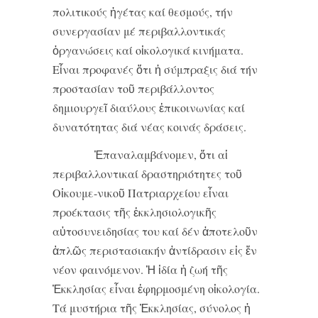
πολιτικούς ἡγέτας καί θεσμούς, τήν
συνεργασίαν μέ περιβαλλοντικάς
ὀργανώσεις καί οἰκολογικά κινήματα.
Εἶναι προφανές ὅτι ἡ σύμπραξις διά τήν
προστασίαν τοῦ περιβάλλοντος
δημιουργεῖ διαύλους ἐπικοινωνίας καί
δυνατότητας διά νέας κοινάς δράσεις.
Ἐπαναλαμβάνομεν, ὅτι αἱ
περιβαλλοντικαί δραστηριότητες τοῦ
Οἰκουμε-νικοῦ Πατριαρχείου εἶναι
προέκτασις τῆς ἐκκλησιολογικῆς
αὐτοσυνειδησίας του καί δέν ἀποτελοῦν
ἁπλῶς περιστασιακήν ἀντίδρασιν εἰς ἕν
νέον φαινόμενον. Ἡ ἰδία ἡ ζωή τῆς
Ἐκκλησίας εἶναι ἐφηρμοσμένη οἰκολογία.
Τά μυστήρια τῆς Ἐκκλησίας, σύνολος ἡ