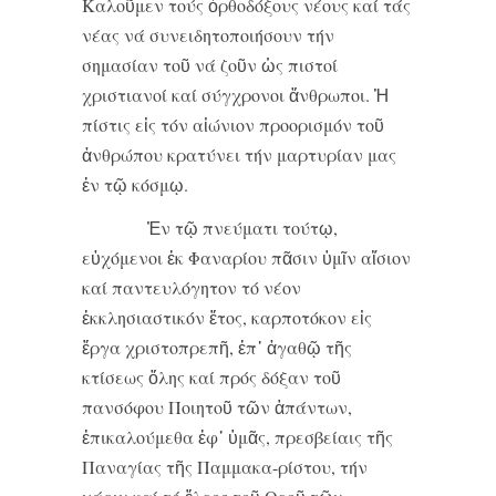
Καλοῦμεν τούς ὀρθοδόξους νέους καί τάς
νέας νά συνειδητοποιήσουν τήν
σημασίαν τοῦ νά ζοῦν ὡς πιστοί
χριστιανοί καί σύγχρονοι ἄνθρωποι. Ἡ
πίστις εἰς τόν αἰώνιον προορισμόν τοῦ
ἀνθρώπου κρατύνει τήν μαρτυρίαν μας
ἐν τῷ κόσμῳ.
Ἐν τῷ πνεύματι τούτῳ,
εὐχόμενοι ἐκ Φαναρίου πᾶσιν ὑμῖν αἴσιον
καί παντευλόγητον τό νέον
ἐκκλησιαστικόν ἔτος, καρποτόκον εἰς
ἔργα χριστοπρεπῆ, ἐπ᾿ ἀγαθῷ τῆς
κτίσεως ὅλης καί πρός δόξαν τοῦ
πανσόφου Ποιητοῦ τῶν ἁπάντων,
ἐπικαλούμεθα ἐφ᾿ ὑμᾶς, πρεσβείαις τῆς
Παναγίας τῆς Παμμακα-ρίστου, τήν