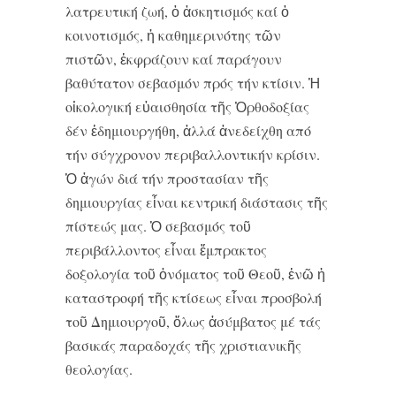
λατρευτική ζωή, ὁ ἀσκητισμός καί ὁ
κοινοτισμός, ἡ καθημερινότης τῶν
πιστῶν, ἐκφράζουν καί παράγουν
βαθύτατον σεβασμόν πρός τήν κτίσιν. Ἡ
οἰκολογική εὐαισθησία τῆς Ὀρθοδοξίας
δέν ἐδημιουργήθη, ἀλλά ἀνεδείχθη από
τήν σύγχρονον περιβαλλοντικήν κρίσιν.
Ὁ ἀγών διά τήν προστασίαν τῆς
δημιουργίας εἶναι κεντρική διάστασις τῆς
πίστεώς μας. Ὁ σεβασμός τοῦ
περιβάλλοντος εἶναι ἔμπρακτος
δοξολογία τοῦ ὀνόματος τοῦ Θεοῦ, ἐνῶ ἡ
καταστροφή τῆς κτίσεως εἶναι προσβολή
τοῦ Δημιουργοῦ, ὅλως ἀσύμβατος μέ τάς
βασικάς παραδοχάς τῆς χριστιανικῆς
θεολογίας.