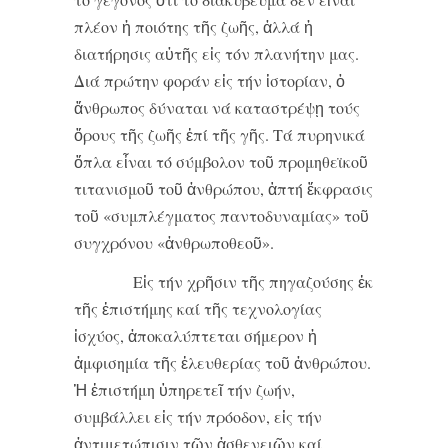
πλέον ἡ ποιότης τῆς ζωῆς, ἀλλά ἡ
διατήρησις αὐτῆς εἰς τόν πλανήτην μας.
Διά πρώτην φοράν εἰς τήν ἱστορίαν, ὁ
ἄνθρωπος δύναται νά καταστρέψῃ τούς
ὅρους τῆς ζωῆς ἐπί τῆς γῆς. Τά πυρηνικά
ὅπλα εἶναι τό σύμβολον τοῦ προμηθεϊκοῦ
τιτανισμοῦ τοῦ ἀνθρώπου, ἁπτή ἔκφρασις
τοῦ «συμπλέγματος παντοδυναμίας» τοῦ
συγχρόνου «ἀνθρωποθεοῦ».
Εἰς τήν χρῆσιν τῆς πηγαζούσης ἐκ
τῆς ἐπιστήμης καί τῆς τεχνολογίας
ἰσχύος, ἀποκαλύπτεται σήμερον ἡ
ἀμφισημία τῆς ἐλευθερίας τοῦ ἀνθρώπου.
Ἡ ἐπιστήμη ὑπηρετεῖ τήν ζωήν,
συμβάλλει εἰς τήν πρόοδον, εἰς τήν
ἀντιμετώπισιν τῶν ἀσθενειῶν καί