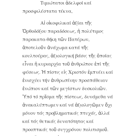
Τιμιώτατοι ἀδελφοί καί
προσφιλέστατα τέκνα,
Αἱ οἰκοφιλικαί ἀξίαι τῆς
Ὀρθοδόξου παραδόσεως, ἡ πολύτιμος
παρακατα-θήκη τῶν Πατέρων,
ἀποτελοῦν ἀνάχωμα κατά τῆς
κουλτούρας, ἀξιολογική βάσις τῆς ὁποίας
εἶναι ἡ κυριαρχία τοῦ ἀνθρώπου ἐπί τῆς
φύσεως. Ἡ πίστις εἰς Χριστόν ἐμπνέει καί
ἐνισχύει τήν ἀνθρωπίνην προσπάθειαν
ἐνώπιον καί τῶν μεγίστων δυσκολιῶν.
Ὑπό τό πρῖσμα τῆς πίστεως, δυνάμεθα νά
ἀνακαλύπτωμεν καί νά ἀξιολογῶμεν ὄχι
μόνον τάς προβληματικάς πτυχάς, ἀλλά
καί τάς θετικάς δυνατότητας καί
προοπτικάς τοῦ συγχρόνου πολιτισμοῦ.