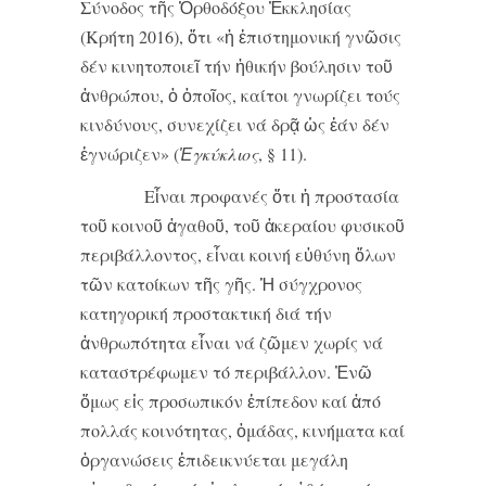
Σύνοδος τῆς Ὀρθοδόξου Ἐκκλησίας
(Κρήτη 2016), ὅτι «ἡ ἐπιστημονική γνῶσις
δέν κινητοποιεῖ τήν ἠθικήν βούλησιν τοῦ
ἀνθρώπου, ὁ ὁποῖος, καίτοι γνωρίζει τούς
κινδύνους, συνεχίζει νά δρᾷ ὡς ἐάν δέν
ἐγνώριζεν» (
Ἐγκύκλιος
, § 11).
Εἶναι προφανές ὅτι ἡ προστασία
τοῦ κοινοῦ ἀγαθοῦ, τοῦ ἀκεραίου φυσικοῦ
περιβάλλοντος, εἶναι κοινή εὐθύνη ὅλων
τῶν κατοίκων τῆς γῆς. Ἡ σύγχρονος
κατηγορική προστακτική διά τήν
ἀνθρωπότητα εἶναι νά ζῶμεν χωρίς νά
καταστρέφωμεν τό περιβάλλον. Ἐνῶ
ὅμως εἰς προσωπικόν ἐπίπεδον καί ἀπό
πολλάς κοινότητας, ὁμάδας, κινήματα καί
ὀργανώσεις ἐπιδεικνύεται μεγάλη