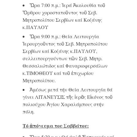
Ὥρα 7:00 π.μ.: Ἱερά Ἀκολουθία τοῦ
Ὄρθρου χοροστατοῦντος τοῦ Σεβ.
Μητροπολίτου Σερβίων καί Κοζάνης
κ.ΠΑΥΛΟΥ
Ὥρα 9:00 π.μ.: Θεία Λειτουργία
Ἱερουργοῦντος τοῦ Σεβ. Μητροπολίτου
Σερβίων καί Κοζάνης κ.ΠΑΥΛΟΥ,
συλλειτουργούντων τῶν Σεβ. Μητρ.
Θεσσαλιώτιδος καί Φαναριοφερσάλων
κ.ΤΙΜΟΘΕΟΥ καί τοῦ ἐπιχωρίου
Μητροπολίτου.
Ἀμέσως μετά τήν Θεία Λειτουργία θά
γίνει ΛΙΤΑΝΕΥΣΙΣ τῆς ἱερᾶς Εἰκόνος τοῦ
πολιούχου Ἁγίου Χαραλάμπους στήν
πόλη.
Τό ἀπόγευμα του Σαββάτου:
Ὥρα 5:30 μ.μ.: Θά ψαλῇ Ἑσπερινός καί