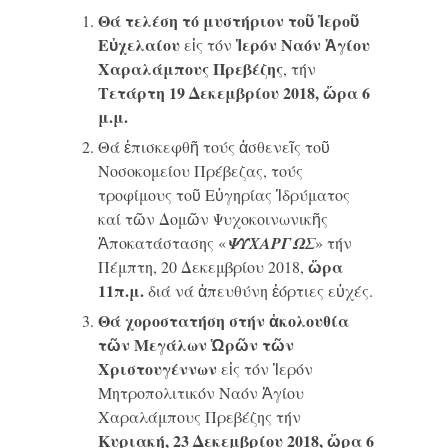
Θά τελέση τό μυστήριον τοῦ Ἱεροῦ
Εὐχελαίου
Ἱερόν Ναόν Ἁγίου
εἰς τόν
Χαραλάμπους Πρεβέζης
, τήν
Τετάρτη 19 Δεκεμβρίου 2018, ὥρα 6
μ.μ.
Θά ἐπισκεφθῆ τούς ἀσθενεῖς τοῦ
Νοσοκομείου Πρέβεζας, τούς
τροφίμους τοῦ Εὐγηρίας Ἱδρύματος
καί τῶν Δομῶν Ψυχοκοινωνικῆς
Ἀποκατάστασης «
ΨΥΧΑΡΓΩΣ
» τήν
ὥρα
Πέμπτη, 20 Δεκεμβρίου 2018,
11π.μ.
διά νά ἀπευθύνη ἑόρτιες εὐχές.
Θά χοροστατήση στήν ἀκολουθία
τῶν Μεγάλων Ὡρῶν τῶν
Χριστουγέννων
εἰς τόν Ἱερόν
Μητροπολιτικόν Ναόν Ἁγίου
Χαραλάμπους Πρεβέζης τήν
Κυριακή, 23 Δεκεμβρίου 2018, ὥρα 6