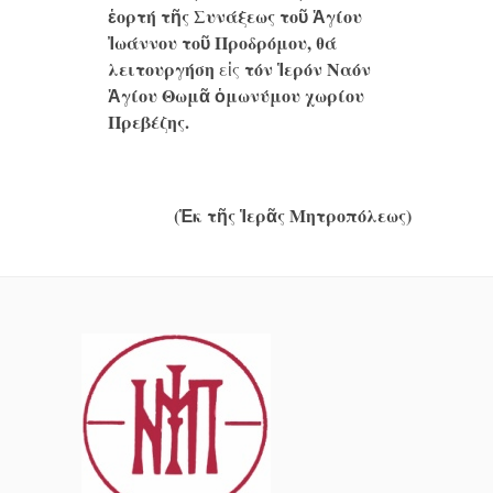
ἑορτή τῆς Συνάξεως τοῦ Ἁγίου
Ἰωάννου τοῦ Προδρόμου, θά
λειτουργήση
τόν Ἱερόν Ναόν
εἰς
Ἁγίου Θωμᾶ ὁμωνύμου χωρίου
Πρεβέζης.
(Ἐκ τῆς Ἱερᾶς Μητροπόλεως)