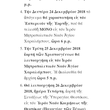
μ.μ.
Τήν Δευτέρα 24 Δεκεμβρίου 2018
τό
θά χοροστατήση εἰς τόν
ἀπόγευμα
῾Εσπερινόν τῆς ῾Εορτῆς
, πού θά
ΜΟΝΟ
τελεσθῆ
εἰς τόν Ἱερόν
Μητροπολιτικόν Ναόν Ἁγίου
ὥρα 6 μ.μ.
Χαραλάμπους,
Τήν Τρίτη 25 Δεκεμβρίου 2018
ἑορτή τῶν Χριστουγέννων θά
λειτουργήση εἰς τόν Ἱερόν
Μητροπολιτικόν Ναόν Ἁγίου
Χαραλάμπους
. ῾Η ἀκολουθία θά
ὥρα 5 π.μ.
ἀρχίση
Θά λειτουργήση 26 Δεκεμβρίου
2018, ἡμέρα Τετάρτη
, ἑορτή τῆς
Συνάξεως τῆς Ὑπεραγίας Θεοτόκου,
Ιερόν Ναόν Κοιμήσεως τῆς
εἰς τόν ῾
Θεοτόκου (Παναγίας τῶν Ξένων)