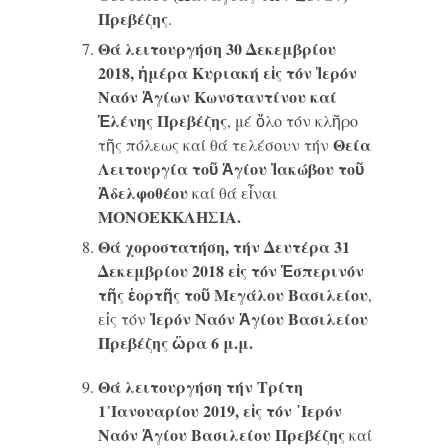
Πρεβέζης
.
Θά λειτουργήση 30 Δεκεμβρίου
2018, ἡμέρα Κυριακή εἰς τόν Ἱερόν
Ναόν Ἁγίων Κωνσταντίνου καί
Ἑλένης Πρεβέζης
, μέ ὅλο τόν κλῆρο
Θεία
τῆς πόλεως καί θά τελέσουν τήν
Λειτουργία τοῦ Ἁγίου Ἰακώβου τοῦ
Ἀδελφοθέου
καί θά εἶναι
ΜΟΝΟΕΚΚΛΗΣΙΑ.
Θά χοροστατήση, τήν Δευτέρα 31
Δεκεμβρίου 2018 εἰς τόν Ἑσπερινόν
τῆς ἑορτῆς τοῦ Μεγάλου Βασιλείου
,
Ἱερόν Ναόν Ἁγίου Βασιλείου
εἰς τόν
Πρεβέζης ὥρα 6 μ.μ.
Θά λειτουργήση τήν Τρίτη
1᾿Ιανουαρίου 2019, εἰς τόν ῾Ιερόν
Ναόν Ἁγίου Βασιλείου Πρεβέζης
καί