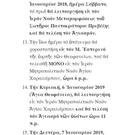
Ἰανουαρίου 2018, ἡμέρα Σάββατο
,
θά λειτουργήση εἰς τόν
τό πρωΐ
Ἱερόν Ναόν Μεταμορφώσεως τοῦ
Σωτῆρος Παντοκράτορος Πρεβέζης
καί θά τελέση τόν Ἁγιασμόν.
Τήν ἴδια ἡμέρα τό ἀπόγευμα θά
εἰς τόν Μ. ῾Εσπερινό
χοροστατήση
τῆς ἑορτῆς τῶν Θεοφανείων, πού θά
ΜΟΝΟ
τελεσθῆ
εἰς τόν Ἱερόν
Μητροπολιτικόν Ναόν Ἁγίου
ὥρα 6 μ.μ.
Χαραλάμπους,
Τήν Κυριακή, 6 ᾿Ιανουαρίου 2019
(Ἅγια Θεοφάνεια),
θά λειτουργήση
εἰς τόν Ἱερόν Μητροπολιτικόν Ναόν
καί θά τελέση
Ἁγίου Χαραλάμπους
τόν Ἁγιασμό τῶν ὑδάτων ὥρα 11
π.μ.
T
ήν Δευτέρα, 7 Ἰανουαρίου 2019,