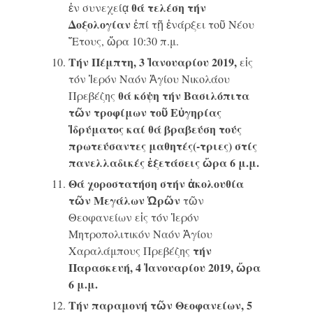
θά τελέση τήν
ἐν συνεχείᾳ
Δοξολογίαν
ἐπί τῇ ἐνάρξει τοῦ Νέου
῎Ετους, ὥρα 10:30 π.μ.
Τήν Πέμπτη, 3 Ἰανουαρίου 2019,
εἰς
τόν Ἱερόν Ναόν Ἁγίου Νικολάου
θά κόψη τήν Βασιλόπιτα
Πρεβέζης
τῶν τροφίμων τοῦ Εὐγηρίας
Ἱδρύματος καί θά βραβεύση τούς
πρωτεύσαντες μαθητές(-τριες) στίς
πανελλαδικές ἐξετάσεις ὥρα 6 μ.μ.
Θά χοροστατήση στήν ἀκολουθία
τῶν Μεγάλων Ὡρῶν
τῶν
Θεοφανείων εἰς τόν Ἱερόν
Μητροπολιτικόν Ναόν Ἁγίου
τήν
Χαραλάμπους Πρεβέζης
Παρασκευή, 4 Ἰανουαρίου 2019, ὥρα
6 μ.μ.
Τήν παραμονή τῶν Θεοφανείων, 5