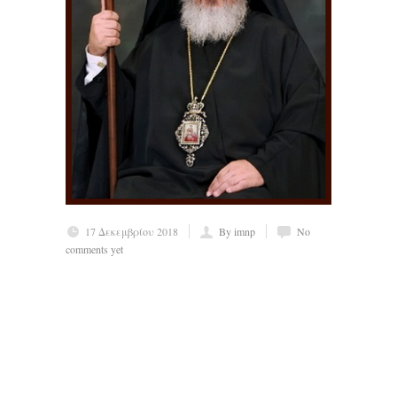
17 Δεκεμβρίου 2018
By imnp
No
comments yet