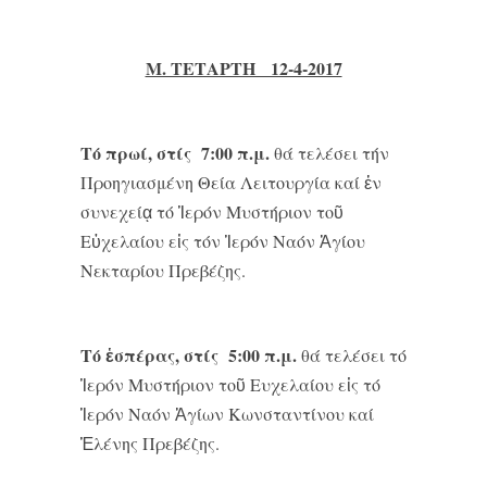
Μ. ΤΕΤΑΡΤΗ 12-4-2017
Τό πρωί, στίς 7:00 π.μ.
θά τελέσει τήν
Προηγιασμένη Θεία Λειτουργία καί ἐν
συνεχείᾳ τό Ἱερόν Μυστήριον τοῦ
Εὐχελαίου εἰς τόν Ἱερόν Ναόν Ἁγίου
Νεκταρίου Πρεβέζης.
Τό ἑσπέρας, στίς 5:00 π.μ.
θά τελέσει τό
Ἱερόν Μυστήριον τοῦ Ευχελαίου εἰς τό
Ἱερόν Ναόν Ἁγίων Κωνσταντίνου καί
Ἑλένης Πρεβέζης.