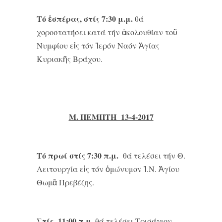
Τό ἑσπέρας, στίς 7:30 μ.μ.
θά
χοροστατήσει κατά τήν ἀκολουθίαν τοῦ
Νυμφίου εἰς τόν Ἱερόν Ναόν Ἁγίας
Κυριακῆς Βράχου.
Μ. ΠΕΜΠΤΗ 13-4-2017
Τό πρωί στίς 7:30 π.μ.
θά τελέσει τήν Θ.
Λειτουργία εἰς τόν ὁμώνυμον Ἱ.Ν. Ἁγίου
Θωμᾶ Πρεβέζης.
Στίς 11:00 π.μ.
θά τελέσει Τρισάγιον