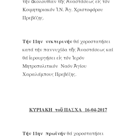
τήν ἀκολουθίαν τῆς Ἀναστάσεως εἰς τόν
Κοιμητηριακόν Ἱ.Ν. Ἁγ. Χριστοφόρου
Πρεβέζης.
Τήν 11ην νυκτερινήν
θά χοροστατήσει
κατά τήν παννυχίδα τῆς Ἀναστάσεως καί
θά ἱερουργήσει εἰς τόν Ἱερόν
Μητροπολιτικόν Ναόν Ἁγίου
Χαραλάμπους Πρεβέζης.
ΚΥΡΙΑΚΗ τοῦ ΠΑΣΧΑ 16-04-2017
Τήν 11ην πρωϊνήν
θά χοροστατήσει