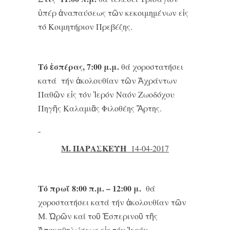
ὑπέρ ἀναπαύσεως τῶν κεκοιμημένων εἰς
τό Κοιμητήριον Πρεβέζης.
Τό ἑσπέρας, 7:00 μ.μ.
θά χοροστατήσει
κατά τήν ἀκολουθίαν τῶν Ἀχράντων
Παθῶν εἰς τόν Ἱερόν Ναόν Ζωοδόχου
Πηγῆς Καλαμιᾶς Φιλοθέης Ἄρτης.
Μ. ΠΑΡΑΣΚΕΥΗ
14-
04-2017
Τό πρωΐ 8:00 π.μ. – 12:00 μ.
θά
χοροστατήσει κατά τήν ἀκολουθίαν τῶν
Μ. Ὡρῶν καί τοῦ Ἑσπερινοῦ τῆς
Ἀποκαθηλώσεως εἰς τόν Ἱερόν