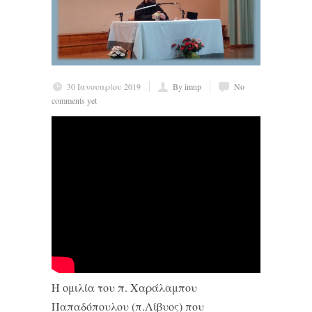
30 Ιανουαρίου 2019
By imnp
No
comments yet
Η ομιλία του π. Χαράλαμπου
Παπαδόπουλου (π.Λίβυος) που