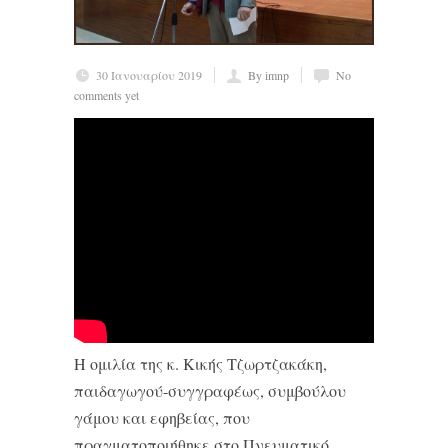
30 Ιανουαρίου 2019
By imnp
No
comments yet
Η ομιλία της κ. Κικής Τζωρτζακάκη,
παιδαγωγού-συγγραφέως, συμβούλου
γάμου και εφηβείας, που
πραγματοποιήθηκε στο Πνευματικό