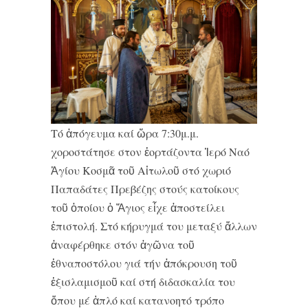
Τό ἀπόγευμα καί ὥρα 7:30μ.μ.
χοροστάτησε στον ἑορτάζοντα Ἱερό Ναό
Ἁγίου Κοσμᾶ τοῦ Αἰτωλοῦ στό χωριό
Παπαδάτες Πρεβέζης στούς κατοίκους
τοῦ ὁποίου ὁ Ἅγιος εἶχε ἀποστείλει
ἐπιστολή. Στό κήρυγμά του μεταξύ ἄλλων
ἀναφέρθηκε στόν ἀγῶνα τοῦ
ἐθναποστόλου γιά τήν ἀπόκρουση τοῦ
ἐξισλαμισμοῦ καί στή διδασκαλία του
ὅπου μέ ἁπλό καί κατανοητό τρόπο