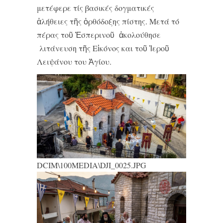
μετέφερε τίς βασικές δογματικές
ἀλήθειες τῆς ὀρθόδοξης πίστης. Μετά τό
πέρας τοῦ Ἑσπερινοῦ ἀκολούθησε
λιτάνευση τῆς Εἰκόνος και τοῦ Ἱεροῦ
Λειψάνου του Ἁγίου.
DCIM\100MEDIA\DJI_0025.JPG