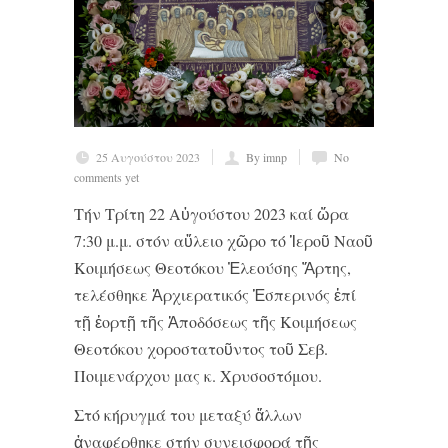
25 Αυγούστου 2023
By imnp
No
comments yet
Τήν Τρίτη 22 Αὐγούστου 2023 καί ὥρα
7:30 μ.μ. στόν αὔλειο χῶρο τό Ἱεροῦ Ναοῦ
Κοιμήσεως Θεοτόκου Ἐλεούσης Ἄρτης,
τελέσθηκε Ἀρχιερατικός Ἑσπερινός ἐπί
τῇ ἑορτῇ τῆς Ἀποδόσεως τῆς Κοιμήσεως
Θεοτόκου χοροστατοῦντος τοῦ Σεβ.
Ποιμενάρχου μας κ. Χρυσοστόμου.
Στό κήρυγμά του μεταξύ ἄλλων
ἀναφέρθηκε στήν συνεισφορά τῆς