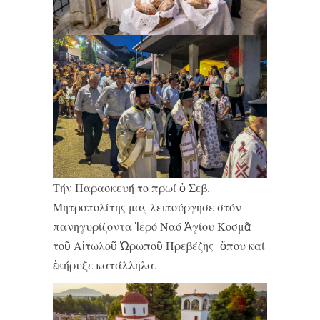
Τήν Παρασκευή το πρωί ὁ Σεβ.
Μητροπολίτης μας λειτούργησε στόν
πανηγυρίζοντα Ἱερό Ναό Ἁγίου Κοσμᾶ
τοῦ Αἰτωλοῦ Ὠρωποῦ Πρεβέζης ὅπου καί
ἐκήρυξε κατάλληλα.