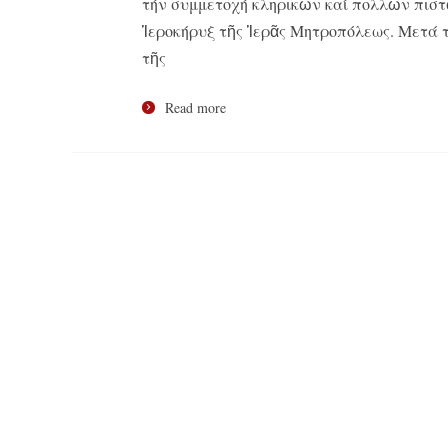
τήν συμμετοχή κληρικῶν καί πολλῶν πιστῶ
Ἱεροκήρυξ τῆς Ἱερᾶς Μητροπόλεως. Μετά 
τῆς
Read more