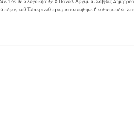
ν. Τόν θεῖο λόγο κήρυξε ὁ Πανοσ. Ἀρχιμ. π. Σάββας Δημητρέα
τό πέρας τοῦ Ἑσπερινοῦ πραγματοποιήθηκε ἡ καθιερωμένη λι