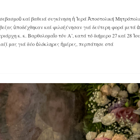
σεβασμοῦ καί βαθειά συγκίνηση ἡ Ἱερά Ἀποστολική Μητρόπολι
βεζας ὑποδέχθηκαν καί φιλοξένησαν γιά δεύτερη φορά μετά ἀ
άρχη κ. κ. Βαρθολομαῖο τόν Α’, κατά τό διήμερο 27 καί 28 Ἰο
ζί μας γιά δύο ὁλόκληρες ἡμέρες, περπάτησε στά