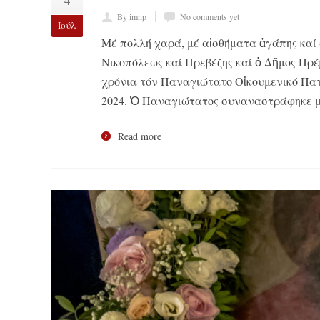
4
By imnp
No comments yet
Ιούλ
Μέ πολλή χαρά, μέ αἰσθήματα ἀγάπης καί 
Νικοπόλεως καί Πρεβέζης καί ὁ Δῆμος Πρέ
χρόνια τόν Παναγιώτατο Οἰκουμενικό Πατρι
2024. Ὁ Παναγιώτατος συναναστράφηκε μα
Read more