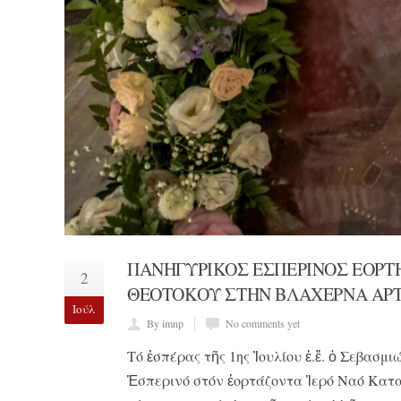
ΠΑΝΗΓΥΡΙΚΟΣ ΕΣΠΕΡΙΝΟΣ ΕΟΡΤ
2
ΘΕΟΤΟΚΟΥ ΣΤΗΝ ΒΛΑΧΕΡΝΑ ΑΡ
Ιούλ
By imnp
No comments yet
Τό ἑσπέρας τῆς 1ης Ἰουλίου ἐ.ἔ. ὁ Σεβασ
Ἑσπερινό στόν ἑορτάζοντα Ἱερό Ναό Κατα