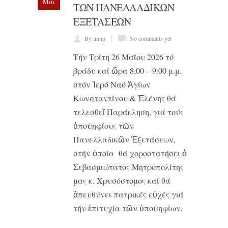
Μάι
ΤΩΝ ΠΑΝΕΛΛΑΔΙΚΩΝ
ΕΞΕΤΑΣΕΩΝ
By imnp
No comments yet
Τήν Τρίτη 26 Μαΐου 2026 τό
βράδυ καί ὥρα 8:00 – 9:00 μ.μ.
στόν Ἱερό Ναό Ἁγίων
Κωνσταντίνου & Ἑλένης θά
τελεσθεῖ Παράκληση, γιά τούς
ὑποψηφίους τῶν
Πανελλαδικῶν Ἐξετάσεων,
στήν ὁποία θά χοροστατήσει ὁ
Σεβασμιώτατος Μητροπολίτης
μας κ. Χρυσόστομος καί θά
ἀπευθύνει πατρικές εὐχές γιά
τήν ἐπιτυχία τῶν ὑποψηφίων.