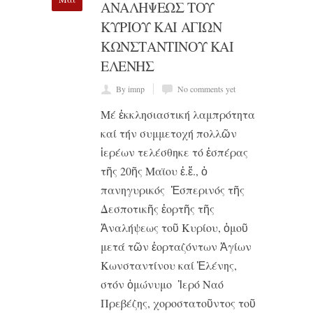
ΑΝΑΛΗΨΕΩΣ ΤΟΥ
ΚΥΡΙΟΥ ΚΑΙ ΑΓΙΩΝ
ΚΩΝΣΤΑΝΤΊΝΟΥ ΚΑΙ
ΕΛΕΝΗΣ
By imnp
No comments yet
Μέ ἐκκλησιαστική λαμπρότητα
καί τήν συμμετοχή πολλῶν
ἱερέων τελέσθηκε τό ἑσπέρας
τῆς 20ῆς Μαϊου ἐ.ἔ., ὁ
πανηγυρικός Ἑσπερινός τῆς
Δεσποτικῆς ἑορτῆς τῆς
Ἀναλήψεως τοῦ Κυρίου, ὁμοῦ
μετά τῶν ἑορταζόντων Ἁγίων
Κωνσταντίνου καί Ἑλένης,
στόν ὁμώνυμο Ἱερό Ναό
Πρεβέζης, χοροστατοῦντος τοῦ