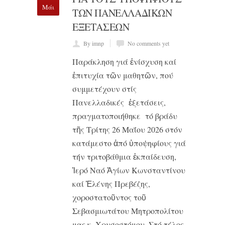
Μάι
ΤΩΝ ΠΑΝΕΛΛΑΔΙΚΩΝ
ΕΞΕΤΑΣΕΩΝ
By imnp
No comments yet
Παράκληση γιά ἐνίσχυση καί
ἐπιτυχία τῶν μαθητῶν, πού
συμμετέχουν στίς
Πανελλαδικές ἐξετάσεις,
πραγματοποιήθηκε τό βράδυ
τῆς Τρίτης 26 Μαΐου 2026 στόν
κατάμεστο ἀπό ὑποψηφίους γιά
τήν τριτοβάθμια ἐκπαίδευση,
Ἱερό Ναό Ἁγίων Κωνσταντίνου
καί Ἑλένης Πρεβέζης,
χοροστατοῦντος τοῦ
Σεβασμιωτάτου Μητροπολίτου
μας κ. Χρυσοστόμου. Στό τέλος