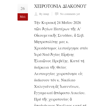
ΧΕΙΡΟΤΟΝΙΑ ΔΙΑΚΟΝΟΥ
26
By imnp
No comments yet
Μάι
Τήν Κυριακή 24 Μαΐου 2026
τῶν Ἁγίων Πατέρων τῆς Α’
Οἰκουμενικῆς Συνόδου, ὁ Σεβ.
Μητροπολίτης μας κ.
Χρυσόστομος λειτούργησε στόν
Ἱερό Ναό Ἁγίας Εἰρήνης
Ἐλαιῶνος Πρεβέζης. Κατά τή
διάρκεια τῆς Θείας
Λειτουργίας χειροτόνησε εἰς
διάκονον τόν κ. Νικόλαο
Χαλιγιάννη ἐξ Ἰωαννίνων,
ἔγγαμο καί ἀπόφοιτο Λυκείου.
Πρό τῆς χειροτονίας ὁ
ὑποδιάκονος Νικόλαος κατά τή