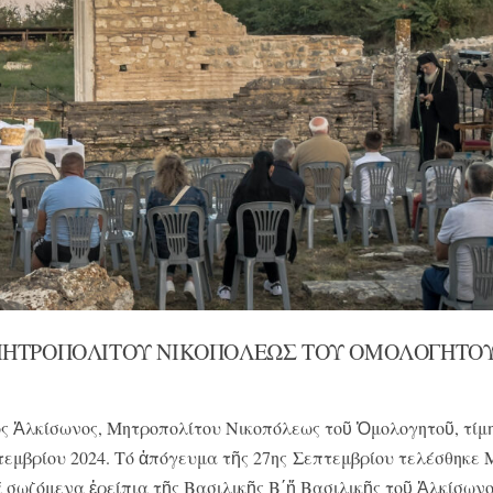
 ΜΗΤΡΟΠΟΛΙΤΟΥ ΝΙΚΟΠΟΛΕΩΣ ΤΟΥ ΟΜΟΛΟΓΗΤΟ
ος Ἀλκίσωνος, Μητροπολίτου Νικοπόλεως τοῦ Ὁμολογητοῦ, τίμ
πτεμβρίου 2024. Τό ἀπόγευμα τῆς 27ης Σεπτεμβρίου τελέσθηκε
σωζόμενα ἐρείπια τῆς Βασιλικῆς Β΄ἤ Βασιλικῆς τοῦ Ἀλκίσωνο