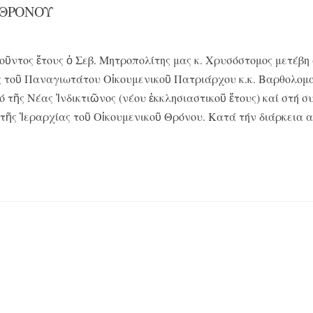
 ΘΡΟΝΟΥ
οῦντος ἔτους ὁ Σεβ. Μητροπολίτης μας κ. Χρυσόστομος μετέβη
 τοῦ Παναγιωτάτου Οἰκουμενικοῦ Πατριάρχου κ.κ. Βαρθολομα
 τῆς Νέας Ἰνδικτιῶνος (νέου ἐκκλησιαστικοῦ ἔτους) καί στή σ
τῆς Ἱεραρχίας τοῦ Οἰκουμενικοῦ Θρόνου. Κατά τήν διάρκεια 