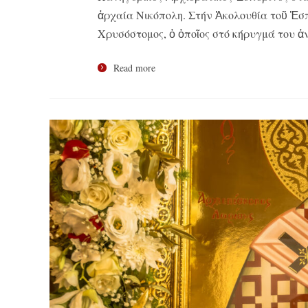
ἀρχαία Νικόπολη. Στήν Ἀκολουθία τοῦ Ἑσ
Χρυσόστομος, ὁ ὁποῖος στό κήρυγμά του ἀ
Read more