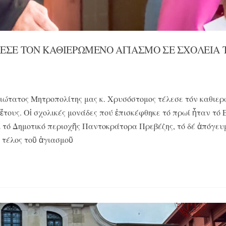
ΛΕΣΕ ΤΟΝ ΚΑΘΙΕΡΩΜΕΝΟ ΑΓΙΑΣΜΟ ΣΕ ΣΧΟΛΕΙΑ 
μιώτατος Μητροπολίτης μας κ. Χρυσόστομος τέλεσε τόν καθιε
 ἔτους. Οἱ σχολικές μονάδες πού ἐπισκέφθηκε τό πρωί ἦταν τό 
αί τό Δημοτικό περιοχῆς Παντοκράτορα Πρεβέζης, τό δέ ἀπόγευ
 τέλος τοῦ ἁγιασμοῦ