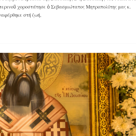
περινοῦ χοροστάτησε ὁ Σεβασμιώτατος Μητροπολίτης μας κ.
ναφέρθηκε στή ζωή,