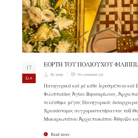
ΕΟΡΤΗ ΤΟΥ ΠΟΛΙΟΥΧΟΥ ΦΙΛΙΠΠ
17
By imnp
No comments yet
Σεπ
Πανηγυρικά καί μέ κάθε ἱεροπρέπεια καί ἐ
Φιλιππιάδος Ἁγίου Βησσαρίωνος, Ἀρχιεπισ
τελέσθηκε μέγας Πανηγυρικός δισαρχιερατ
Χρυσόστομος συγχοροστατήσαντος τοῦ Θε
Μακαριωτάτου Ἀρχιεπισκόπου Ἀθηνῶν καί
Read more