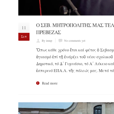
Ο ΣΕΒ. ΜΗΤΡΟΠΟΛΙΤΗΣ ΜΑΣ ΤΕ
11
ΠΡΕΒΕΖΑΣ
Σεπ
By imnp
No comments yet
Ὅπως κάθε χρόνο ἔτσι καί φέτος ὁ Σεβασ
ἁγιασμό ἐπί τῇ ἐνάρξει τοῦ νέου σχολικοῦ
Δημοτικό, τό Δ΄ Γυμνάσιο, τό Α΄ Λύκειο κ
ἑσπερινό ΕΠΑ.Λ. τῆς πόλεώς μας. Μετά τό
Read more