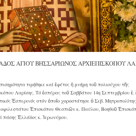
ΙΑΔΟΣ ΑΓΙΟΥ ΒΗΣΣΑΡΙΩΝΟΣ ΑΡΧΙΕΠΙΣΚΟΠΟΥ ΛΑ
πισημότητα τιμήθηκε καί ἐφέτος ἡ μνήμη τοῦ πολιούχου τῆς
κόπου Λαρίσης. Τό ἑσπέρας τοῦ Σαββάτου 14η Σεπτεμβρίου ἐ. 
ικός Ἑσπερινός στόν ὁποῖο χοροστάτησε ὁ Σεβ. Μητροπολίτης 
οφιλεστάτου Ἐπισκόπου Θεσπιῶν κ. Παύλου, Βοηθοῦ Ἐπισκόπ
 πάσης Ἑλλάδος κ. Ἱερωνύμου.