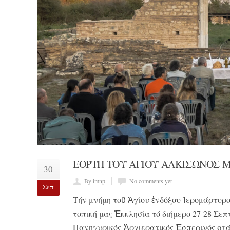
ΕΟΡΤΗ ΤΟΥ ΑΓΙΟΥ ΑΛΚΙΣΩΝΟΣ
30
By imnp
No comments yet
Σεπ
Τήν μνήμη τοῦ Ἁγίου ἐνδόξου Ἱερομάρτυρ
τοπική μας Ἐκκλησία τό διήμερο 27-28 Σε
Πανηγυρικός Ἀρχιερατικός Ἑσπερινός στά 