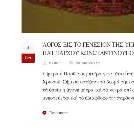
ΛΌΓΟΣ ΕἸΣ ΤῸ ΓΕΝΈΣΙΟΝ ΤΗ͂Σ Ὑ
4
ΠΑΤΡΙΆΡΧΟΥ ΚΩΝΣΤΑΝΤΙΝΟΥΠΌ
Σεπ
By imnp
No comments yet
Σήμερα ἡ Παρθένος μητέρα γεννιέται ἀπὸ 
Χριστοῦ. Σήμερα σπάζουν τὰ δεσμὰ τῆς στ
τὰ ὁποῖα ἡ ἄγονη μήτρα καὶ τὰ νεκρὰ σπλ
μνηστεύεται καὶ τὸ ἀδιάφθορό της παρθεν
Read more