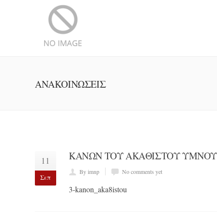
ΑΝΑΚΟΙΝΏΣΕΙΣ
ΚΑΝΏΝ ΤΟΥ ΑΚΑΘΊΣΤΟΥ ΎΜΝΟΥ
11
By imnp
No comments yet
Σεπ
3-kanon_aka8istou