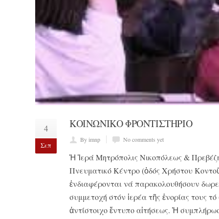
ΚΟΙΝΩΝΙΚΟ ΦΡΟΝΤΙΣΤΗΡΙΟ
4
By imnp
No comments yet
Σεπ
Ἡ Ἱερά Μητρόπολις Νικοπόλεως & Πρεβέζης
Πνευματικό Κέντρο (ὁδός Χρήστου Κοντοῦ 
ἐνδιαφέρονται νά παρακολουθήσουν δωρε
συμμετοχή στόν ἱερέα τῆς ἐνορίας τους τό
ἀντίστοιχο ἔντυπο αἰτήσεως. Ἡ συμπλήρωσ