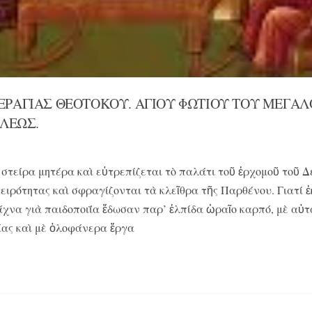
ΠΕΡΑΓΊΑΣ ΘΕΟΤΌΚΟΥ. ἉΓΊΟΥ ΦΩΤΊΟΥ ΤΟΥ͂ ΜΕΓΆΛ
ΛΕΩΣ.
στείρα μητέρα καὶ εὐτρεπίζεται τὸ παλάτι τοῦ ἐρχομοῦ τοῦ 
ειρότητας καὶ σφραγίζονται τὰ κλεῖθρα τῆς Παρθένου. Γιατί ἐ
άχνα γιὰ παιδοποιΐα ἔδωσαν παρ’ ἐλπίδα ὡραῖο καρπό, μὲ αὐτ
ίας καὶ μὲ ὁλοφάνερα ἔργα