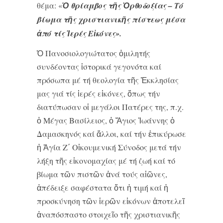
θέμα: «
Ὁ θρίαμβος τῆς Ὀρθοδοξίας – Τό
βίωμα τῆς χριστιανικῆς πίστεως μέσα
ἀπό τίς Ἱερές Εἰκόνες».
Ὁ Πανοσιολογιώτατος ὁμιλητής
συνδέοντας ἱστορικά γεγονότα καί
πρόσωπα μέ τή θεολογία τῆς Ἐκκλησίας
μας γιά τίς ἱερές εἰκόνες, ὅπως τήν
διατύπωσαν οἱ μεγάλοι Πατέρες της, π.χ.
ὁ Μέγας Βασίλειος, ὁ Ἅγιος Ἰωάννης ὁ
Δαμασκηνός καί ἄλλοι, καί τήν ἐπικύρωσε
ἡ Ἁγία Ζ΄ Οἰκουμενική Σύνοδος μετά τήν
λήξη τῆς εἰκονομαχίας μέ τή ζωή καί τό
βίωμα τῶν πιστῶν ἀνά τούς αἰῶνες,
ἀπέδειξε σαφέστατα ὅτι ἡ τιμή καί ἡ
προσκύνηση τῶν ἱερῶν εἰκόνων ἀποτελεῖ
ἀναπόσπαστο στοιχεῖο τῆς χριστιανικῆς