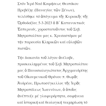
Στόν Ἱερό Ναό Κοιμήσεως Θεοτόκου
Πρεβέζης (Παναγίας τῶν Ξένων),
τελέσθηκε τό ἀπόγευμα τῆς Κυριακῆς τῆς
Ὀρθοδοξίας 5-3-2023 ὁ Β΄ Κατανυκτικός
Ἑσπερινός, χοροστατοῦντος τοῦ Σεβ.
Μητροπολίτου μας κ. Χρυσοστόμου μέ
τήν παρουσία Κληρικῶν καί εὐλαβῶν
πιστῶν.
Τήν διακονία τοῦ λόγου ἀνέλαβε,
προσκεκλημμένος τοῦ Σεβ. Μητροπολίτου
μας ὁ Πανοσιολογιώτατος Ἀρχιμανδρίτης
τοῦ Οἰκουμενικοῦ Θρόνου π. Θωμᾶς
Ἀνδρέου, Πρωτοσύγκελλος τῆς Ἱερᾶς
Μητροπόλεως Ἰωαννίνων, ὁ ὁποῖος
ἀνέπτυξε μέ γλαφυρόρτητα, σαφήνεια
καί ἱστορική καί θεολογική τεκμηρίωση τό