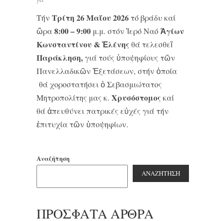
Τρίτη 26 Μαΐου 2026
Τήν
τό βράδυ καί
8:00 – 9:00
Ἁγίων
ὥρα
μ.μ. στόν Ἱερό Ναό
Κωνσταντίνου & Ἑλένης
θά τελεσθεῖ
Παράκληση,
γιά τούς ὑποψηφίους τῶν
Πανελλαδικῶν Ἐξετάσεων, στήν ὁποία
θά χοροστατήσει ὁ Σεβασμιώτατος
Χρυσόστομος
Μητροπολίτης μας κ.
καί
θά ἀπευθύνει πατρικές εὐχές γιά τήν
ἐπιτυχία τῶν ὑποψηφίων.
Αναζήτηση
ΑΝΑΖΉΤΗΣΗ
ΠΡΌΣΦΑΤΑ ΆΡΘΡΑ