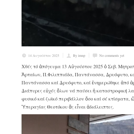
14 Αυγούστου 2025
By imnp
No comments yet
Χθές τό ἀπόγευμα 13 Αὐγούστου 2025 ὁ Σεβ. Μητρο
Ἀρταίων, Π.Φιλιππιάδα, Παντάνασσα, Δρυόφυτο, καί
Παντάνασσα καί Δρυόφυτο, καί ἐνημερώθηκε ἀπό ἁρμ
Διάπυρες εὐχές ὅλων νά παύσει ἡ καταστροφική λαί
φυσικό καί ζωϊκό περιβάλλον ὅσο καί σέ κτίσματα, ὥ
Ὑπεραγίας Θεοτόκου ἄς εἶναι ἀδιάλειπτες.