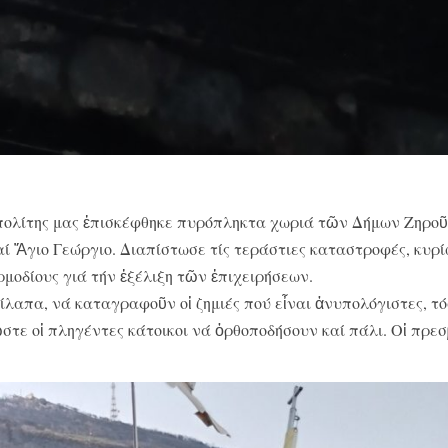
πολίτης μας ἐπισκέφθηκε πυρόπληκτα χωριά τῶν Δήμων Ζηροῦ
 Ἅγιο Γεώργιο. Διαπίστωσε τίς τεράστιες καταστροφές, κυρί
οδίους γιά τήν ἐξέλιξη τῶν ἐπιχειρήσεων.
λαπα, νά καταγραφοῦν οἱ ζημιές πού εἶναι ἀνυπολόγιστες, τό
στε οἱ πληγέντες κάτοικοι νά ὀρθοποδήσουν καί πάλι. Οἱ πρεσ