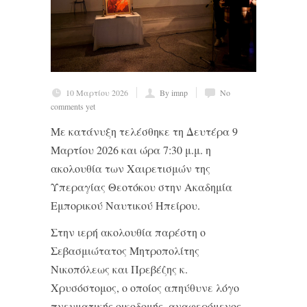
10 Μαρτίου 2026
By imnp
No
comments yet
Με κατάνυξη τελέσθηκε τη Δευτέρα 9
Μαρτίου 2026 και ώρα 7:30 μ.μ. η
ακολουθία των Χαιρετισμών της
Υπεραγίας Θεοτόκου στην Ακαδημία
Εμπορικού Ναυτικού Ηπείρου.
Στην ιερή ακολουθία παρέστη ο
Σεβασμιώτατος Μητροπολίτης
Νικοπόλεως και Πρεβέζης κ.
Χρυσόστομος, ο οποίος απηύθυνε λόγο
πνευματικής οικοδομής, αναφερόμενος