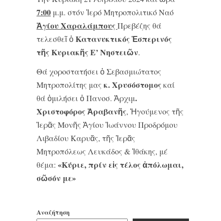
7:00
μ.μ. στόν Ἱερό Μητροπολιτικό Ναό
Ἁγίου Χαραλάμπους
Πρεβέζης θά
Κατανυκτικός Ἑσπερινός
τελεσθεῖ ὁ
τῆς Κυριακῆς Ε’ Νηστειῶν
.
Θά χοροστατήσει ὁ Σεβασμιώτατος
κ. Χρυσόστομος
Μητροπολίτης μας
καί
.
θά ὁμιλήσει ὁ Πανοσ. Ἀρχιμ
Χριστοφόρος Ἀραβανῆς
, Ἡγούμενος τῆς
Ἱερᾶς Μονῆς Ἁγίου Ἰωάννου Προδρόμου
Λιβαδίου Καρυᾶς, τῆς Ἱερᾶς
Μητροπόλεως Λευκάδος & Ἰθάκης, μέ
«Κύριε, πρίν εἰς τέλος ἀπόλωμαι,
θέμα:
σῶσόν με»
Αναζήτηση