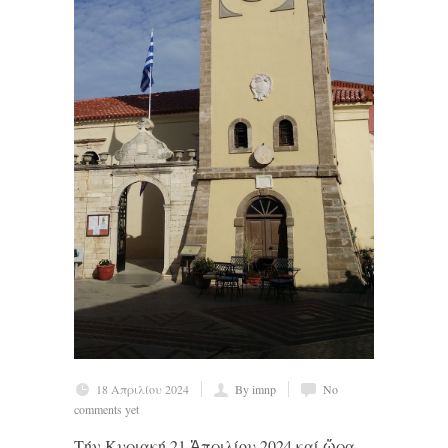
18 Απριλίου 2024
By imnp
No
comments yet
Τήν Κυριακή 21 Ἀπριλίου 2024 καί ὥρα