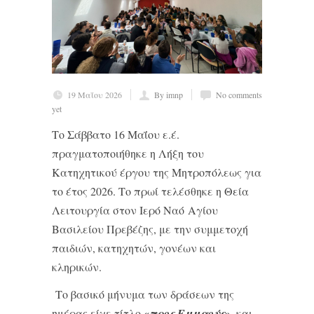
19 Μαΐου 2026
By imnp
No comments
yet
Το Σάββατο 16 Μαΐου ε.έ.
πραγματοποιήθηκε η Λήξη του
Κατηχητικού έργου της Μητροπόλεως για
το έτος 2026. Το πρωί τελέσθηκε η Θεία
Λειτουργία στον Ιερό Ναό Αγίου
Βασιλείου Πρεβέζης, με την συμμετοχή
παιδιών, κατηχητών, γονέων και
κληρικών.
Το βασικό μήνυμα των δράσεων της
«
»
ημέρας είχε τίτλο
προς Εμμαούς
, και