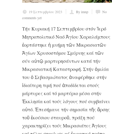
19 Σεπτεμβρίου 2023
By imnp
No
comments yet
Τήν Κυριακή 17 Σεπτεμβρίου στόν Ἱερό
Μητροπολιτικό Ναό Ἁγίου Χαραλάμπους
ἑορτάστηκε ἡ μνήμη τῶν Μικρασιατῶν
Ἁγίων Χρυσοστόμου Σμύρνης καί τῶν
σύν αὐτῷ μαρτυρησάντων κατά τήν
Μικρασιατική Καταστροφή. Στήν ὁμιλία
του ὁ Σεβασμιώτατος ἀναφέρθηκε στήν
ἰδιαίτερη τιμή πού ἀποδίδεται στούς
μάρτυρες καί τό μαρτύριο μέσα στήν
Ἐκκλησία καί τούς λόγους πού συμβαίνει
αὐτό. Ἐπεσήμανε τήν σημασία τῆς ἄρσης
τοῦ ἑκούσιου σταυροῦ, πράξη πού
χαρακτηρίζει τούς Μικρασιάτες Ἁγίους
καί τέλος σημείωσε μέ ἐμφατικό τρόπο