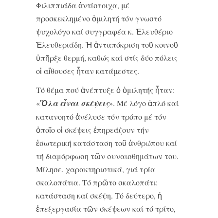
Φιλιππιάδα ἀντίστοιχα, μέ
προσκεκλημένο ὁμιλητή τόν γνωστό
ψυχολόγο καί συγγραφέα κ. Ἐλευθέριο
Ἐλευθεριάδη. Ἡ ἀνταπόκριση τοῦ κοινοῦ
ὑπῆρξε θερμή, καθώς καί στίς δύο πόλεις
οἱ αἴθουσες ἦταν κατάμεστες.
Τό θέμα πού ἀνέπτυξε ὁ ὁμιλητής ἦταν:
«
Ὅλα εἶναι σκέψεις
». Μέ λόγο ἁπλό καί
κατανοητό ἀνέλυσε τόν τρόπο μέ τόν
ὁποῖο οἱ σκέψεις ἐπηρεάζουν τήν
ἐσωτερική κατάσταση τοῦ ἀνθρώπου καί
τή διαμόρφωση τῶν συναισθημάτων του.
Μίλησε, χαρακτηριστικά, γιά τρία
σκαλοπάτια. Τό πρῶτο σκαλοπάτι:
κατάσταση καί σκέψη. Τό δεύτερο, ἡ
ἐπεξεργασία τῶν σκέψεων καί τό τρίτο,