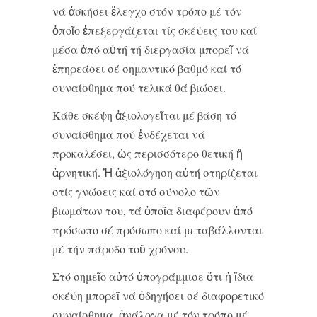
νά ἀσκήσει ἔλεγχο στόν τρόπο μέ τόν
ὁποῖο ἐπεξεργάζεται τίς σκέψεις του καί
μέσα ἀπό αὐτή τή διεργασία μπορεῖ νά
ἐπηρεάσει σέ σημαντικό βαθμό καί τό
συναίσθημα πού τελικά θά βιώσει.
Κάθε σκέψη ἀξιολογεῖται μέ βάση τό
συναίσθημα πού ἐνδέχεται νά
προκαλέσει, ὡς περισσότερο θετική ἤ
ἀρνητική. Ἡ ἀξιολόγηση αὐτή στηρίζεται
στίς γνώσεις καί στό σύνολο τῶν
βιωμάτων του, τά ὁποῖα διαφέρουν ἀπό
πρόσωπο σέ πρόσωπο καί μεταβάλλονται
μέ τήν πάροδο τοῦ χρόνου.
Στό σημεῖο αὐτό ὑπογράμμισε ὅτι ἡ ἴδια
σκέψη μπορεῖ νά ὁδηγήσει σέ διαφορετικό
συναίσθημα, ἀνάλογα μέ τόν τρόπο μέ