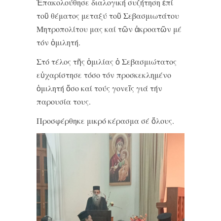
Ἐπακολούθησε διαλογική συζήτηση ἐπί
τοῦ θέματος μεταξύ τοῦ Σεβασμιωτάτου
Μητροπολίτου μας καί τῶν ἀκροατῶν μέ
τόν ὁμιλητή.
Στό τέλος τῆς ὁμιλίας ὁ Σεβασμιώτατος
εὐχαρίστησε τόσο τόν προσκεκλημένο
ὁμιλητή ὅσο καί τούς γονεῖς γιά τήν
παρουσία τους.
Προσφέρθηκε μικρό κέρασμα σέ ὅλους.