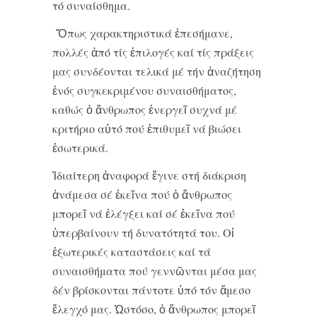
τό συναίσθημα.
Ὅπως χαρακτηριστικά ἐπεσήμανε,
πολλές ἀπό τίς ἐπιλογές καί τίς πράξεις
μας συνδέονται τελικά μέ τήν ἀναζήτηση
ἑνός συγκεκριμένου συναισθήματος,
καθώς ὁ ἄνθρωπος ἐνεργεῖ συχνά μέ
κριτήριο αὐτό πού ἐπιθυμεῖ νά βιώσει
ἐσωτερικά.
Ἰδιαίτερη ἀναφορά ἔγινε στή διάκριση
ἀνάμεσα σέ ἐκεῖνα πού ὁ ἄνθρωπος
μπορεῖ νά ἐλέγξει καί σέ ἐκεῖνα πού
ὑπερβαίνουν τή δυνατότητά του. Οἱ
ἐξωτερικές καταστάσεις καί τά
συναισθήματα πού γεννῶνται μέσα μας
δέν βρίσκονται πάντοτε ὑπό τόν ἄμεσο
ἔλεγχό μας. Ὡστόσο, ὁ ἄνθρωπος μπορεῖ