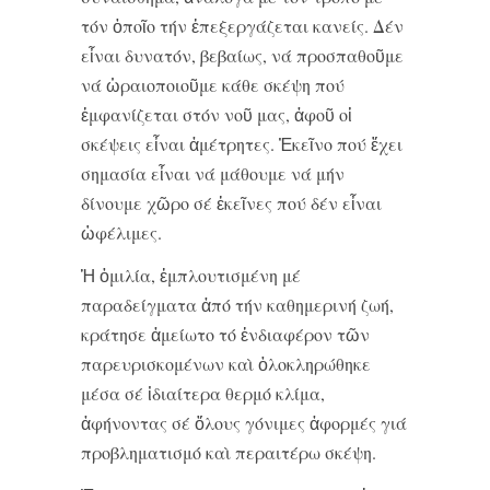
τόν ὁποῖο τήν ἐπεξεργάζεται κανείς. Δέν
εἶναι δυνατόν, βεβαίως, νά προσπαθοῦμε
νά ὡραιοποιοῦμε κάθε σκέψη πού
ἐμφανίζεται στόν νοῦ μας, ἀφοῦ οἱ
σκέψεις εἶναι ἀμέτρητες. Ἐκεῖνο πού ἔχει
σημασία εἶναι νά μάθουμε νά μήν
δίνουμε χῶρο σέ ἐκεῖνες πού δέν εἶναι
ὠφέλιμες.
Ἡ ὁμιλία, ἐμπλουτισμένη μέ
παραδείγματα ἀπό τήν καθημερινή ζωή,
κράτησε ἀμείωτο τό ἐνδιαφέρον τῶν
παρευρισκομένων καὶ ὁλοκληρώθηκε
μέσα σέ ἰδιαίτερα θερμό κλίμα,
ἀφήνοντας σέ ὅλους γόνιμες ἀφορμές γιά
προβληματισμό καὶ περαιτέρω σκέψη.