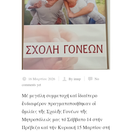
16 Μαρτίου 2026
By imnp
No
comments yet
Μέ μεγάλη συμμετοχή καί ἰδιαίτερο
ἐνδιαφέρον πραγματοποιήθηκαν οἱ
ὁμιλίες τῆς Σχολῆς Γονέων τῆς
Μητροπόλεώς μας τό Σάββατο 14 στήν
Πρέβεζα καί τήν Κυριακή 15 Μαρτίου στή