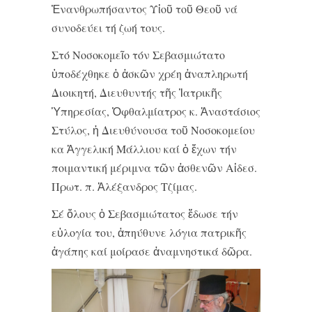
Ἐνανθρωπήσαντος Υἱοῦ τοῦ Θεοῦ νά
συνοδεύει τή ζωή τους.
Στό Νοσοκομεῖο τόν Σεβασμιώτατο
ὑποδέχθηκε ὁ ἀσκῶν χρέη ἀναπληρωτή
Διοικητή, Διευθυντής τῆς Ἰατρικῆς
Ὑπηρεσίας, Ὀφθαλμίατρος κ. Ἀναστάσιος
Στύλος, ἡ Διευθύνουσα τοῦ Νοσοκομείου
κα Ἀγγελική Μάλλιου καί ὁ ἔχων τήν
ποιμαντική μέριμνα τῶν ἀσθενῶν Αἰδεσ.
Πρωτ. π. Ἀλέξανδρος Τζίμας.
Σέ ὅλους ὁ Σεβασμιώτατος ἔδωσε τήν
εὐλογία του, ἀπηύθυνε λόγια πατρικῆς
ἀγάπης καί μοίρασε ἀναμνηστικά δῶρα.