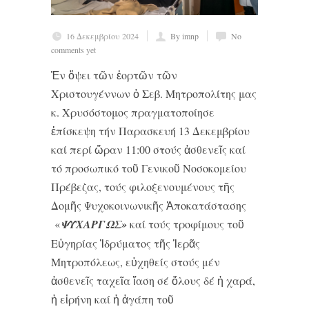
16 Δεκεμβρίου 2024
By imnp
No
comments yet
Ἐν ὄψει τῶν ἑορτῶν τῶν
Χριστουγέννων ὁ Σεβ. Μητροπολίτης μας
κ. Χρυσόστομος πραγματοποίησε
ἐπίσκεψη τήν Παρασκευή 13 Δεκεμβρίου
καί περί ὥραν 11:00 στούς ἀσθενεῖς καί
τό προσωπικό τοῦ Γενικοῦ Νοσοκομείου
Πρέβεζας, τούς φιλοξενουμένους τῆς
Δομῆς Ψυχοκοινωνικῆς Ἀποκατάστασης
«
ΨΥΧΑΡΓΩΣ»
καί τούς τροφίμους τοῦ
Εὐγηρίας Ἱδρύματος τῆς Ἱερᾶς
Μητροπόλεως, εὐχηθείς στούς μέν
ἀσθενεῖς ταχεῖα ἴαση σέ ὅλους δέ ἡ χαρά,
ἡ εἰρήνη καί ἡ ἀγάπη τοῦ